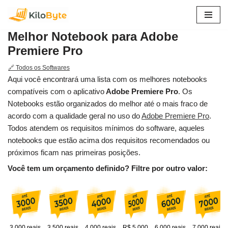
Pular
Melhor Notebook para Adobe
para
Premiere Pro
o
conteúdo
🔗 Todos os Softwares
Aqui você encontrará uma lista com os melhores notebooks
compatíveis com o aplicativo
Adobe Premiere Pro
. Os
Notebooks estão organizados do melhor até o mais fraco de
acordo com a qualidade geral no uso do
Adobe Premiere Pro
.
Todos atendem os requisitos mínimos do software, aqueles
notebooks que estão acima dos requisitos recomendados ou
próximos ficam nas primeiras posições.
Você tem um orçamento definido? Filtre por outro valor:
3.000 reais
3.500 reais
4.000 reais
R$ 5.000
6.000 reais
7.000 reais