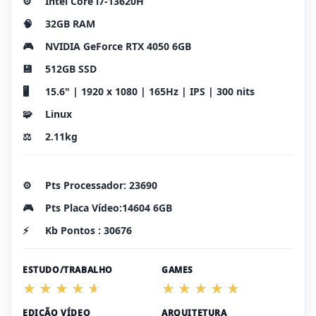
⚙️
Intel Core i7-13620H
🧠
32GB RAM
🎮
NVIDIA GeForce RTX 4050 6GB
💾
512GB SSD
🖥️
15.6" | 1920 x 1080 | 165Hz | IPS | 300 nits
🧩
Linux
⚖️
2.11kg
⚙️
Pts Processador: 23690
🎮
Pts Placa Vídeo:14604 6GB
⚡
Kb Pontos : 30676
ESTUDO/TRABALHO
GAMES
EDIÇÃO VÍDEO
ARQUITETURA