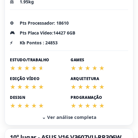
⚖️
1.95kg
⚙️
Pts Processador: 18610
🎮
Pts Placa Vídeo:14427 6GB
⚡
Kb Pontos : 24853
ESTUDO/TRABALHO
GAMES
EDIÇÃO VÍDEO
ARQUITETURA
DESIGN
PROGRAMAÇÃO
⌄ Ver análise completa
10º lugar - ASUS V16 V3607VU-RP306W