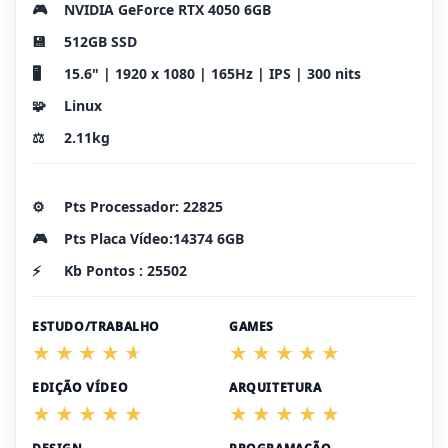
🎮
NVIDIA GeForce RTX 4050 6GB
💾
512GB SSD
🖥️
15.6" | 1920 x 1080 | 165Hz | IPS | 300 nits
🧩
Linux
⚖️
2.11kg
⚙️
Pts Processador: 22825
🎮
Pts Placa Vídeo:14374 6GB
⚡
Kb Pontos : 25502
ESTUDO/TRABALHO
GAMES
EDIÇÃO VÍDEO
ARQUITETURA