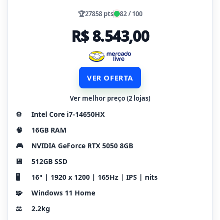
🏆
27858 pts
82 / 100
R$ 8.543,00
VER OFERTA
Ver melhor preço (2 lojas)
⚙️
Intel Core i7-14650HX
🧠
16GB RAM
🎮
NVIDIA GeForce RTX 5050 8GB
💾
512GB SSD
🖥️
16" | 1920 x 1200 | 165Hz | IPS | nits
🧩
Windows 11 Home
⚖️
2.2kg