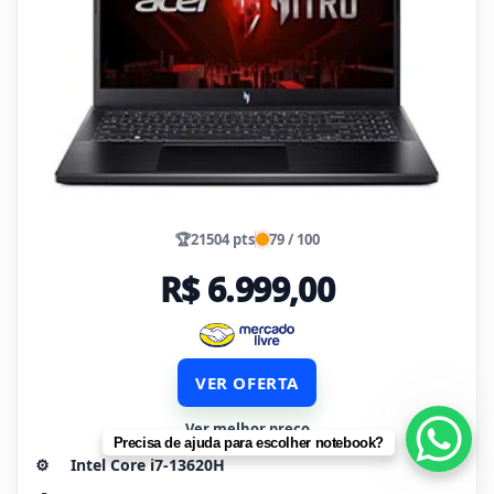
🏆
21504 pts
79 / 100
R$ 6.999,00
VER OFERTA
Ver melhor preço
Precisa de ajuda para escolher notebook?
⚙️
Intel Core i7-13620H