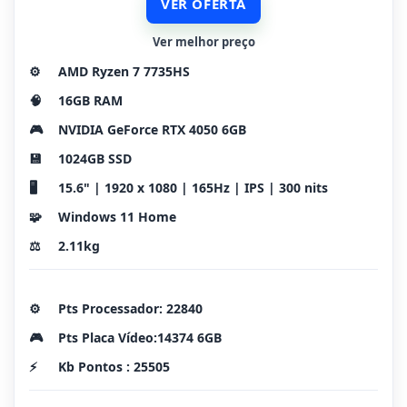
VER OFERTA
Ver melhor preço
⚙️
AMD Ryzen 7 7735HS
🧠
16GB RAM
🎮
NVIDIA GeForce RTX 4050 6GB
💾
1024GB SSD
🖥️
15.6" | 1920 x 1080 | 165Hz | IPS | 300 nits
🧩
Windows 11 Home
⚖️
2.11kg
⚙️
Pts Processador: 22840
🎮
Pts Placa Vídeo:14374 6GB
⚡
Kb Pontos : 25505