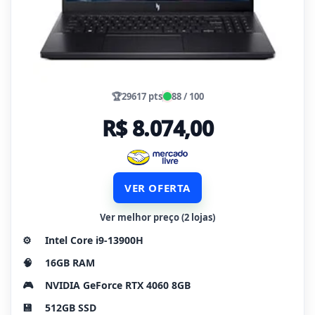
🏆
29617 pts
88 / 100
R$ 8.074,00
VER OFERTA
Ver melhor preço (2 lojas)
⚙️
Intel Core i9-13900H
🧠
16GB RAM
🎮
NVIDIA GeForce RTX 4060 8GB
💾
512GB SSD