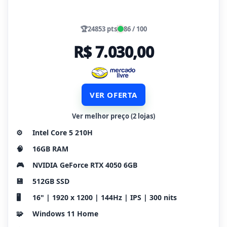
🏆
24853 pts
86 / 100
R$ 7.030,00
VER OFERTA
Ver melhor preço (2 lojas)
⚙️
Intel Core 5 210H
🧠
16GB RAM
🎮
NVIDIA GeForce RTX 4050 6GB
💾
512GB SSD
🖥️
16" | 1920 x 1200 | 144Hz | IPS | 300 nits
🧩
Windows 11 Home