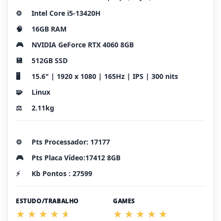
⚙️
Intel Core i5-13420H
🧠
16GB RAM
🎮
NVIDIA GeForce RTX 4060 8GB
💾
512GB SSD
🖥️
15.6" | 1920 x 1080 | 165Hz | IPS | 300 nits
🧩
Linux
⚖️
2.11kg
⚙️
Pts Processador: 17177
🎮
Pts Placa Vídeo:17412 8GB
⚡
Kb Pontos : 27599
ESTUDO/TRABALHO
GAMES