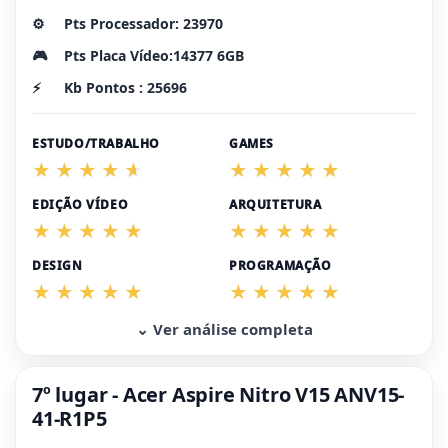
⚙️
Pts Processador: 23970
🎮
Pts Placa Vídeo:14377 6GB
⚡
Kb Pontos : 25696
ESTUDO/TRABALHO
GAMES
EDIÇÃO VÍDEO
ARQUITETURA
DESIGN
PROGRAMAÇÃO
⌄ Ver análise completa
7º lugar - Acer Aspire Nitro V15 ANV15-
41-R1P5