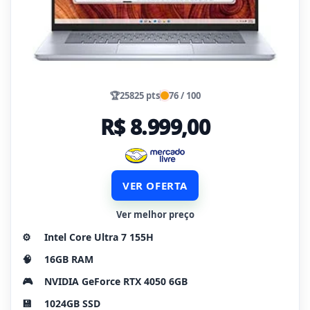
🏆
25825 pts
76 / 100
R$ 8.999,00
VER OFERTA
Ver melhor preço
⚙️
Intel Core Ultra 7 155H
🧠
16GB RAM
🎮
NVIDIA GeForce RTX 4050 6GB
💾
1024GB SSD