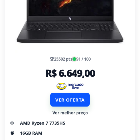
🏆
25502 pts
91 / 100
R$ 6.649,00
VER OFERTA
Ver melhor preço
⚙️
AMD Ryzen 7 7735HS
🧠
16GB RAM