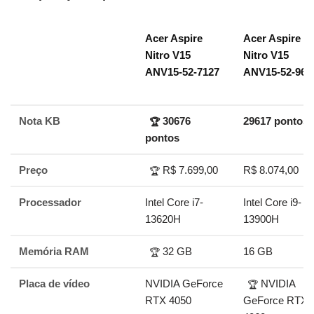
Acer Aspire
Acer Aspire
Nitro V15
Nitro V15
ANV15-52-7127
ANV15-52-96
Nota KB
30676
29617 pontos
🏆
pontos
Preço
R$ 7.699,00
R$ 8.074,00
🏆
Processador
Intel Core i7-
Intel Core i9-
13620H
13900H
Memória RAM
32 GB
16 GB
🏆
Placa de vídeo
NVIDIA GeForce
NVIDIA
🏆
RTX 4050
GeForce RTX