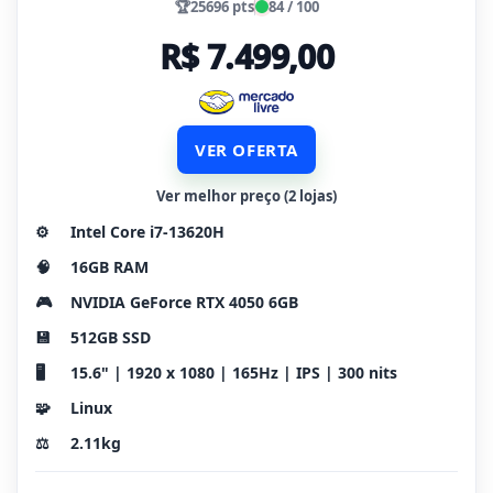
🏆
25696 pts
84 / 100
R$ 7.499,00
VER OFERTA
Ver melhor preço (2 lojas)
⚙️
Intel Core i7-13620H
🧠
16GB RAM
🎮
NVIDIA GeForce RTX 4050 6GB
💾
512GB SSD
🖥️
15.6" | 1920 x 1080 | 165Hz | IPS | 300 nits
🧩
Linux
⚖️
2.11kg