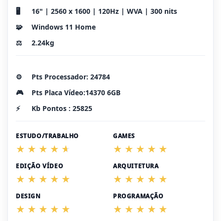
🖥️
16" | 2560 x 1600 | 120Hz | WVA | 300 nits
🧩
Windows 11 Home
⚖️
2.24kg
⚙️
Pts Processador: 24784
🎮
Pts Placa Vídeo:14370 6GB
⚡
Kb Pontos : 25825
ESTUDO/TRABALHO
GAMES
EDIÇÃO VÍDEO
ARQUITETURA
DESIGN
PROGRAMAÇÃO