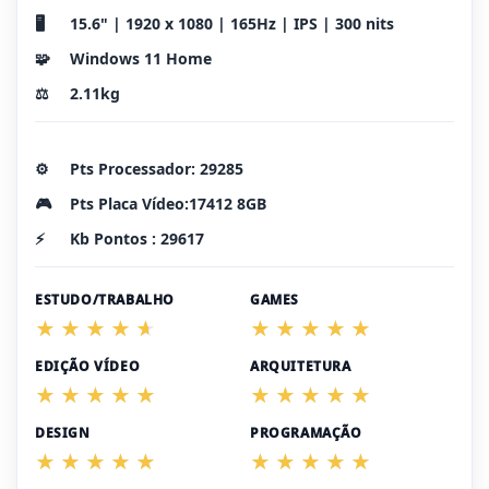
🖥️
15.6" | 1920 x 1080 | 165Hz | IPS | 300 nits
🧩
Windows 11 Home
⚖️
2.11kg
⚙️
Pts Processador: 29285
🎮
Pts Placa Vídeo:17412 8GB
⚡
Kb Pontos : 29617
ESTUDO/TRABALHO
GAMES
EDIÇÃO VÍDEO
ARQUITETURA
DESIGN
PROGRAMAÇÃO