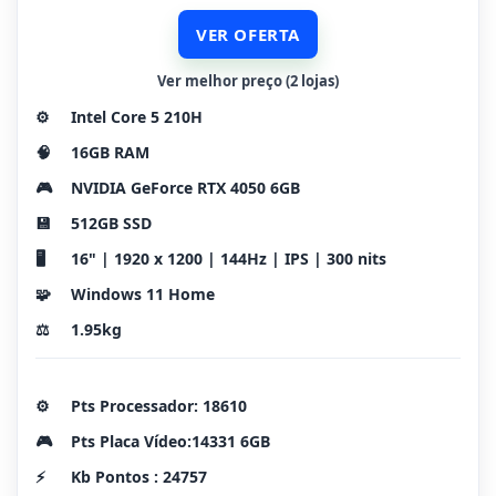
VER OFERTA
Ver melhor preço (2 lojas)
⚙️
Intel Core 5 210H
🧠
16GB RAM
🎮
NVIDIA GeForce RTX 4050 6GB
💾
512GB SSD
🖥️
16" | 1920 x 1200 | 144Hz | IPS | 300 nits
🧩
Windows 11 Home
⚖️
1.95kg
⚙️
Pts Processador: 18610
🎮
Pts Placa Vídeo:14331 6GB
⚡
Kb Pontos : 24757