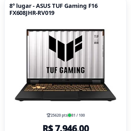
8º lugar - ASUS TUF Gaming F16
FX608JHR-RV019
🏆
25620 pts
81 / 100
R$ 7.946,00