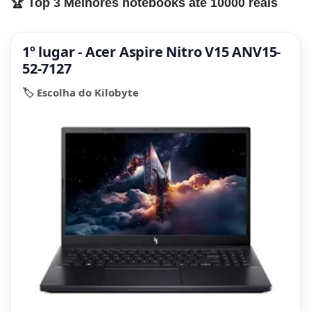
🏆 Top 3 Melhores notebooks até 10000 reais
1º lugar - Acer Aspire Nitro V15 ANV15-
52-7127
🏷️ Escolha do Kilobyte