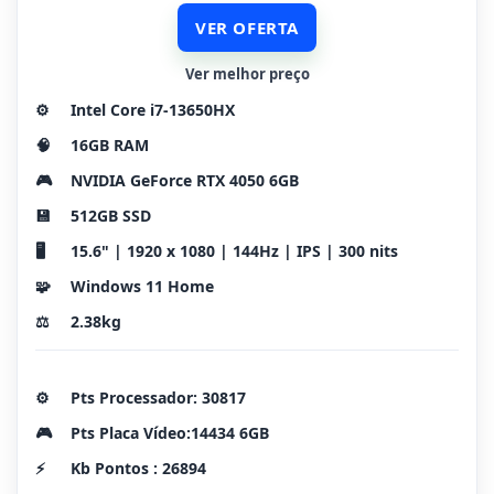
VER OFERTA
Ver melhor preço
⚙️
Intel Core i7-13650HX
🧠
16GB RAM
🎮
NVIDIA GeForce RTX 4050 6GB
💾
512GB SSD
🖥️
15.6" | 1920 x 1080 | 144Hz | IPS | 300 nits
🧩
Windows 11 Home
⚖️
2.38kg
⚙️
Pts Processador: 30817
🎮
Pts Placa Vídeo:14434 6GB
⚡
Kb Pontos : 26894