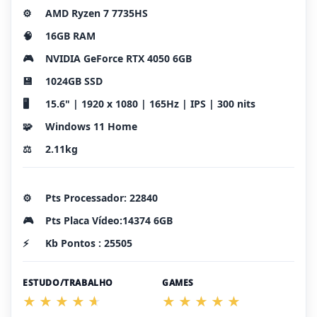
⚙️
AMD Ryzen 7 7735HS
🧠
16GB RAM
🎮
NVIDIA GeForce RTX 4050 6GB
💾
1024GB SSD
🖥️
15.6" | 1920 x 1080 | 165Hz | IPS | 300 nits
🧩
Windows 11 Home
⚖️
2.11kg
⚙️
Pts Processador: 22840
🎮
Pts Placa Vídeo:14374 6GB
⚡
Kb Pontos : 25505
ESTUDO/TRABALHO
GAMES