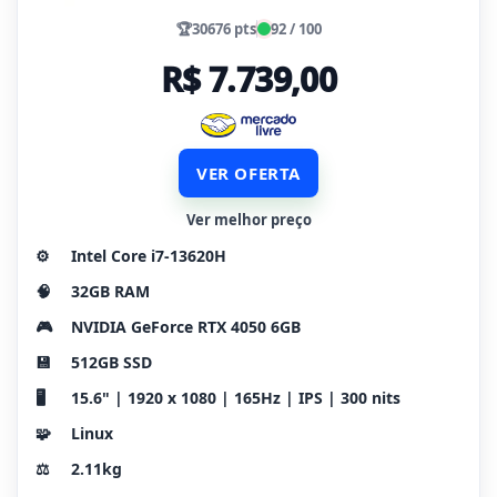
🏆
30676 pts
92 / 100
R$ 7.739,00
VER OFERTA
Ver melhor preço
⚙️
Intel Core i7-13620H
🧠
32GB RAM
🎮
NVIDIA GeForce RTX 4050 6GB
💾
512GB SSD
🖥️
15.6" | 1920 x 1080 | 165Hz | IPS | 300 nits
🧩
Linux
⚖️
2.11kg