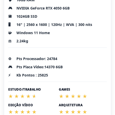
🎮
NVIDIA GeForce RTX 4050 6GB
💾
1024GB SSD
🖥️
16" | 2560 x 1600 | 120Hz | WVA | 300 nits
🧩
Windows 11 Home
⚖️
2.24kg
⚙️
Pts Processador: 24784
🎮
Pts Placa Vídeo:14370 6GB
⚡
Kb Pontos : 25825
ESTUDO/TRABALHO
GAMES
EDIÇÃO VÍDEO
ARQUITETURA