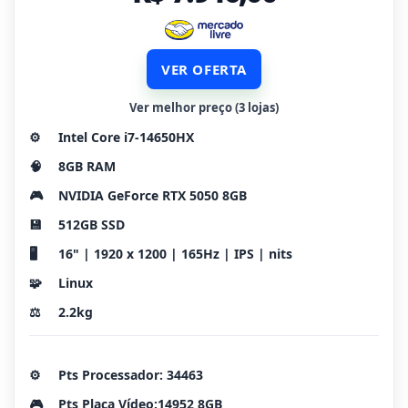
VER OFERTA
Ver melhor preço (3 lojas)
⚙️
Intel Core i7-14650HX
🧠
8GB RAM
🎮
NVIDIA GeForce RTX 5050 8GB
💾
512GB SSD
🖥️
16" | 1920 x 1200 | 165Hz | IPS | nits
🧩
Linux
⚖️
2.2kg
⚙️
Pts Processador: 34463
🎮
Pts Placa Vídeo:14952 8GB