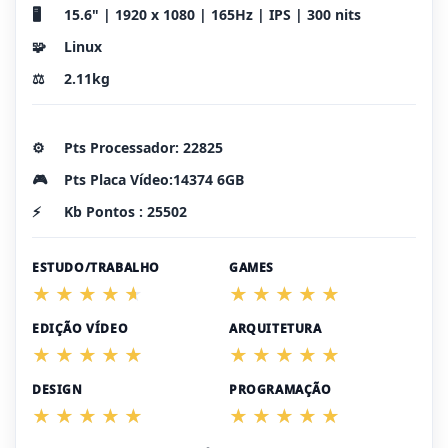
🖥️
15.6" | 1920 x 1080 | 165Hz | IPS | 300 nits
🧩
Linux
⚖️
2.11kg
⚙️
Pts Processador: 22825
🎮
Pts Placa Vídeo:14374 6GB
⚡
Kb Pontos : 25502
ESTUDO/TRABALHO
GAMES
EDIÇÃO VÍDEO
ARQUITETURA
DESIGN
PROGRAMAÇÃO