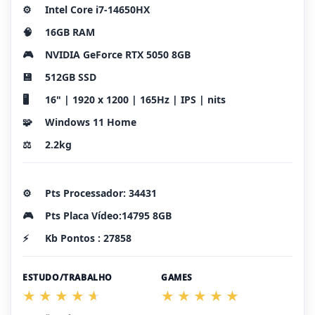
⚙️
Intel Core i7-14650HX
🧠
16GB RAM
🎮
NVIDIA GeForce RTX 5050 8GB
💾
512GB SSD
🖥️
16" | 1920 x 1200 | 165Hz | IPS | nits
🧩
Windows 11 Home
⚖️
2.2kg
⚙️
Pts Processador: 34431
🎮
Pts Placa Vídeo:14795 8GB
⚡
Kb Pontos : 27858
ESTUDO/TRABALHO
GAMES