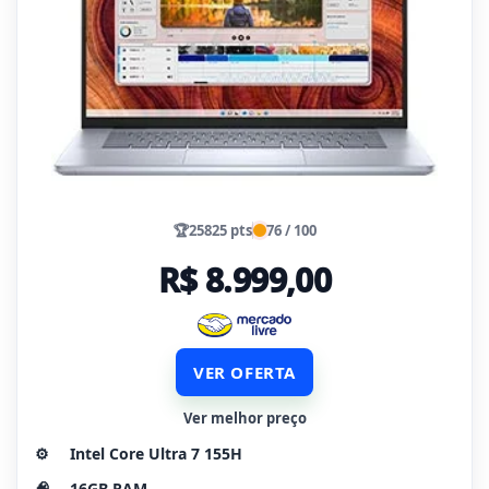
🏆
25825 pts
76 / 100
R$ 8.999,00
VER OFERTA
Ver melhor preço
⚙️
Intel Core Ultra 7 155H
🧠
16GB RAM