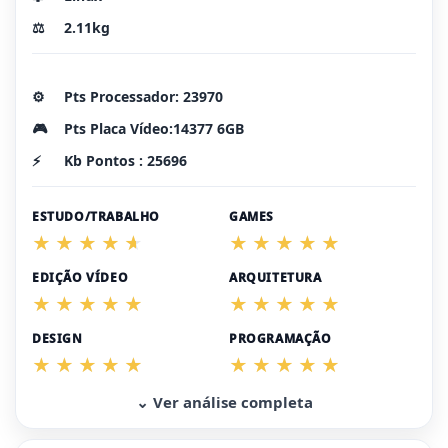
⚖️
2.11kg
⚙️
Pts Processador: 23970
🎮
Pts Placa Vídeo:14377 6GB
⚡
Kb Pontos : 25696
ESTUDO/TRABALHO
GAMES
EDIÇÃO VÍDEO
ARQUITETURA
DESIGN
PROGRAMAÇÃO
⌄ Ver análise completa