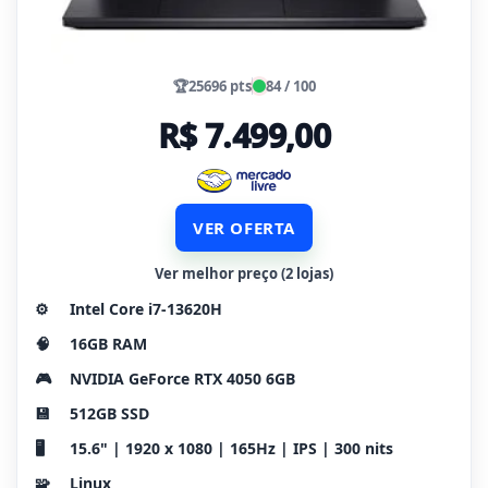
🏆
25696 pts
84 / 100
R$ 7.499,00
VER OFERTA
Ver melhor preço (2 lojas)
⚙️
Intel Core i7-13620H
🧠
16GB RAM
🎮
NVIDIA GeForce RTX 4050 6GB
💾
512GB SSD
🖥️
15.6" | 1920 x 1080 | 165Hz | IPS | 300 nits
🧩
Linux