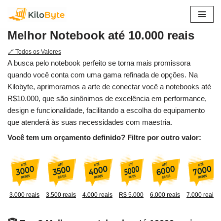
Pular
Melhor Notebook até 10.000 reais
para
o
🔗 Todos os Valores
conteúdo
A busca pelo notebook perfeito se torna mais promissora
quando você conta com uma gama refinada de opções. Na
Kilobyte, aprimoramos a arte de conectar você a notebooks até
R$10.000, que são sinônimos de excelência em performance,
design e funcionalidade, facilitando a escolha do equipamento
que atenderá às suas necessidades com maestria.
Você tem um orçamento definido? Filtre por outro valor:
3.000 reais
3.500 reais
4.000 reais
R$ 5.000
6.000 reais
7.000 reais