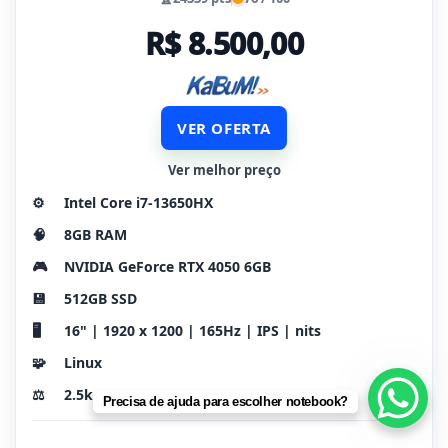
R$ 8.500,00
VER OFERTA
Ver melhor preço
⚙️
Intel Core i7-13650HX
🧠
8GB RAM
🎮
NVIDIA GeForce RTX 4050 6GB
💾
512GB SSD
🖥️
16" | 1920 x 1200 | 165Hz | IPS | nits
🧩
Linux
⚖️
2.5kg
Precisa de ajuda para escolher notebook?