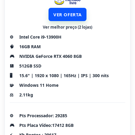
VER OFERTA
Ver melhor preço (2 lojas)
⚙️
Intel Core i9-13900H
🧠
16GB RAM
🎮
NVIDIA GeForce RTX 4060 8GB
💾
512GB SSD
🖥️
15.6" | 1920 x 1080 | 165Hz | IPS | 300 nits
🧩
Windows 11 Home
⚖️
2.11kg
⚙️
Pts Processador: 29285
🎮
Pts Placa Vídeo:17412 8GB
⚡
Kb Pontos : 29617