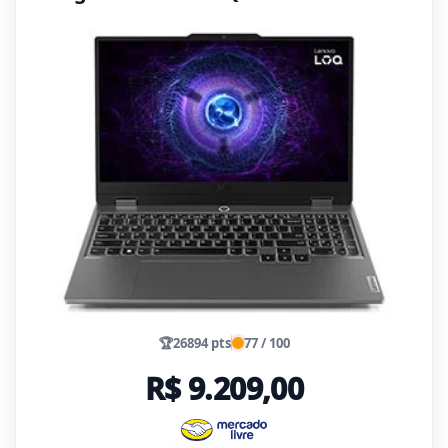
🏆
26894 pts
77 / 100
R$ 9.209,00