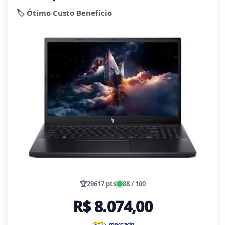
🏷️ Ótimo Custo Benefício
🏆
29617 pts
88 / 100
R$ 8.074,00