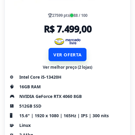
🏆
27599 pts
88 / 100
R$ 7.499,00
VER OFERTA
Ver melhor preço (2 lojas)
⚙️
Intel Core i5-13420H
🧠
16GB RAM
🎮
NVIDIA GeForce RTX 4060 8GB
💾
512GB SSD
🖥️
15.6" | 1920 x 1080 | 165Hz | IPS | 300 nits
🧩
Linux
⚖️
2.11kg