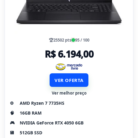
🏆
25502 pts
95 / 100
R$ 6.194,00
VER OFERTA
Ver melhor preço
⚙️
AMD Ryzen 7 7735HS
🧠
16GB RAM
🎮
NVIDIA GeForce RTX 4050 6GB
💾
512GB SSD