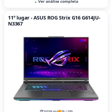
⌄ Ver análise completa
11º lugar - ASUS ROG Strix G16 G614JU-
N3367
🏆
24339 pts
76 / 100