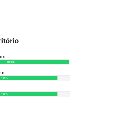
itório
NTE
100%
NTE
90%
90%