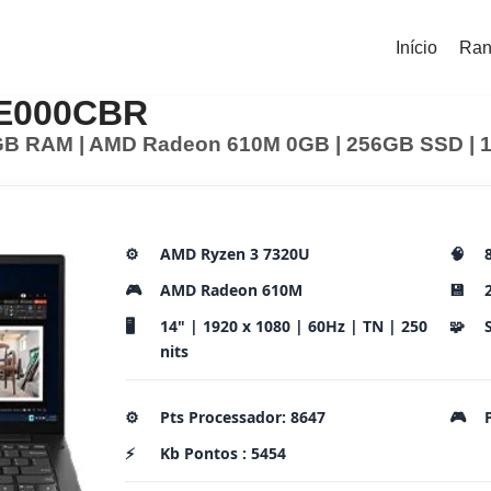
Início
Ran
GE000CBR
B RAM | AMD Radeon 610M 0GB | 256GB SSD | 14
⚙️
AMD Ryzen 3 7320U
🧠
🎮
AMD Radeon 610M
💾
🖥️
14" | 1920 x 1080 | 60Hz | TN | 250
🧩
nits
⚙️
Pts Processador: 8647
🎮
⚡
Kb Pontos : 5454