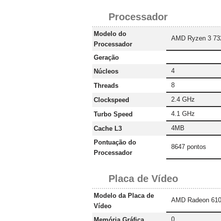
Processador
Modelo do
AMD Ryzen 3 73
Processador
Geração
4
Núcleos
8
Threads
2.4 GHz
Clockspeed
4.1 GHz
Turbo Speed
4MB
Cache L3
Pontuação do
8647 pontos
Processador
Placa de Vídeo
Modelo da Placa de
AMD Radeon 61
Vídeo
0
Memória Gráfica