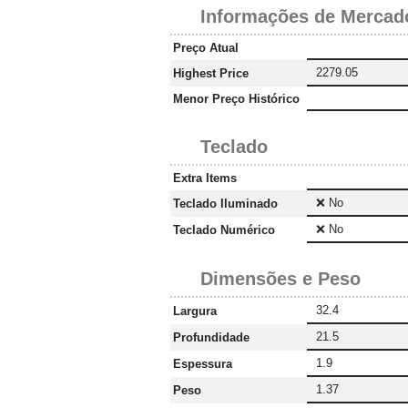
Informações de Mercad
Preço Atual
2279.05
Highest Price
Menor Preço Histórico
Teclado
Extra Items
❌ No
Teclado Iluminado
❌ No
Teclado Numérico
Dimensões e Peso
32.4
Largura
21.5
Profundidade
1.9
Espessura
1.37
Peso