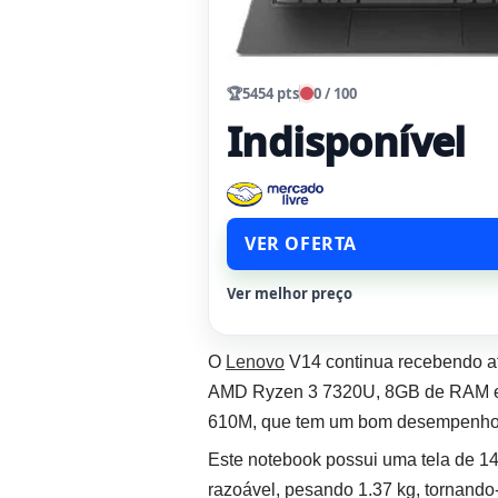
🏆
5454 pts
0 / 100
Indisponível
VER OFERTA
Ver melhor preço
O
Lenovo
V14 continua recebendo a
AMD Ryzen 3 7320U, 8GB de RAM e 
610M, que tem um bom desempenho c
Este notebook possui uma tela de 1
razoável, pesando 1.37 kg, tornando