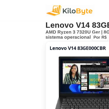
Pular
para
Lenovo V14 83
o
AMD Ryzen 3 7320U Ger | 8G
conteúdo
sistema operacional
Por R$
Lenovo V14 83GE000CBR