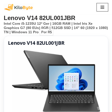
Pular
Lenovo V14 82UL001JBR
para
Intel Core i5-1235U 12ª Ger | 16GB RAM | Intel Iris Xe
o
Graphics G7 (80 EUs) 0GB | 512GB SSD | 14" 60 (1920 x 1080)
conteúdo
TN | Windows 11 Pro
Por R$
Lenovo V14 82UL001JBR