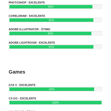
PHOTOSHOP - EXCELENTE
90%
CORELDRAW - EXCELENTE
91%
ADOBE ILLUSTRATOR - ÓTIMO
89%
ADOBE LIGHTROOM - EXCELENTE
91%
Games
GTA V - EXCELENTE
92%
CS GO - EXCELENTE
100%