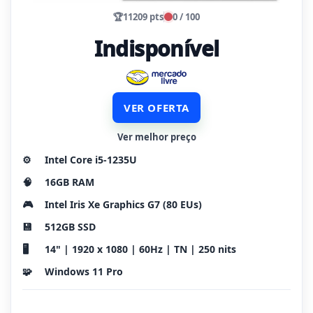
🏆
11209 pts
0 / 100
Indisponível
VER OFERTA
Ver melhor preço
⚙️
Intel Core i5-1235U
🧠
16GB RAM
🎮
Intel Iris Xe Graphics G7 (80 EUs)
💾
512GB SSD
🖥️
14" | 1920 x 1080 | 60Hz | TN | 250 nits
🧩
Windows 11 Pro