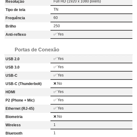
Full HD (1920 x 1080 pixels)
Resolução
TN
Tipo de tela
60
Frequência
250
Brilho
✅ Yes
Anti-reflexo
Portas de Conexão
✅ Yes
USB 2.0
✅ Yes
USB 3.0
✅ Yes
USB-C
❌ No
USB-C (Thunderbolt)
✅ Yes
HDMI
✅ Yes
P2 (Phone + Mic)
✅ Yes
Ethernet (RJ-45)
❌ No
Biometria
1
Wireless
1
Bluetooth