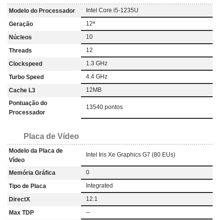
Intel Core i5-1235U
Modelo do Processador
12ª
Geração
10
Núcleos
12
Threads
1.3 GHz
Clockspeed
4.4 GHz
Turbo Speed
12MB
Cache L3
Pontuação do
13540 pontos
Processador
Placa de Vídeo
Modelo da Placa de
Intel Iris Xe Graphics G7 (80 EUs)
Vídeo
0
Memória Gráfica
Integrated
Tipo de Placa
12.1
DirectX
--
Max TDP