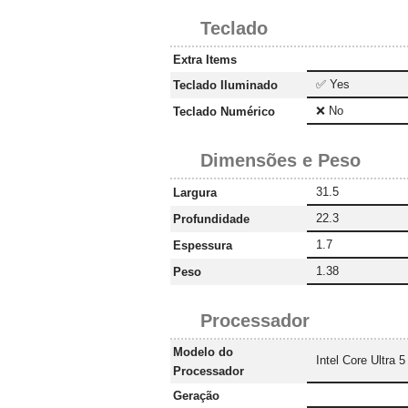
Teclado
Extra Items
✅ Yes
Teclado Iluminado
❌ No
Teclado Numérico
Dimensões e Peso
31.5
Largura
22.3
Profundidade
1.7
Espessura
1.38
Peso
Processador
Modelo do
Intel Core Ultra 
Processador
Geração