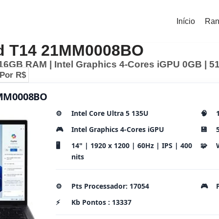
Início
Ran
d T14 21MM0008BO
| 16GB RAM | Intel Graphics 4-Cores iGPU 0GB | 5
Por R$
1MM0008BO
⚙️
Intel Core Ultra 5 135U
🧠
🎮
Intel Graphics 4-Cores iGPU
💾
🖥️
14" | 1920 x 1200 | 60Hz | IPS | 400
🧩
nits
⚙️
Pts Processador: 17054
🎮
⚡
Kb Pontos : 13337