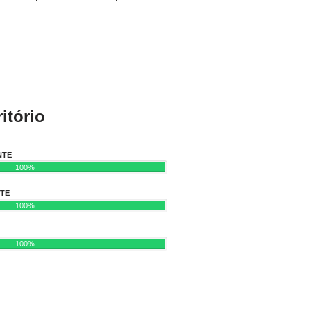
itório
NTE
100%
NTE
100%
100%