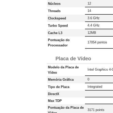
12
Núcleos
14
Threads
3.6 GHz
Clockspeed
4.4 GHz
Turbo Speed
12MB
Cache L3
Pontuação do
17054 pontos
Processador
Placa de Vídeo
Modelo da Placa de
Intel Graphics 4
Vídeo
0
Memória Gráfica
Integrated
Tipo de Placa
DirectX
Max TDP
Pontuação da Placa de
3171 points
Vídeo