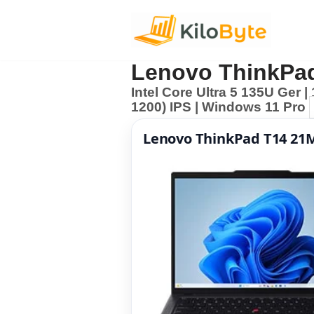
Pular
para
Lenovo ThinkPa
o
Intel Core Ultra 5 135U Ger 
conteúdo
1200) IPS | Windows 11 Pro
Lenovo ThinkPad T14 2