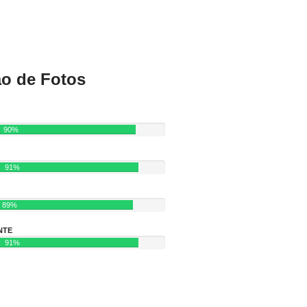
ão de Fotos
90%
91%
89%
NTE
91%