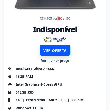
🏆
14103 pts
0 / 100
Indisponível
VER OFERTA
Ver melhor preço
⚙️
Intel Core Ultra 7 155U
🧠
16GB RAM
🎮
Intel Graphics 4-Cores iGPU
💾
512GB SSD
🖥️
14" | 1920 x 1200 | 60Hz | IPS | 300 nits
🧩
Windows 11 Pro