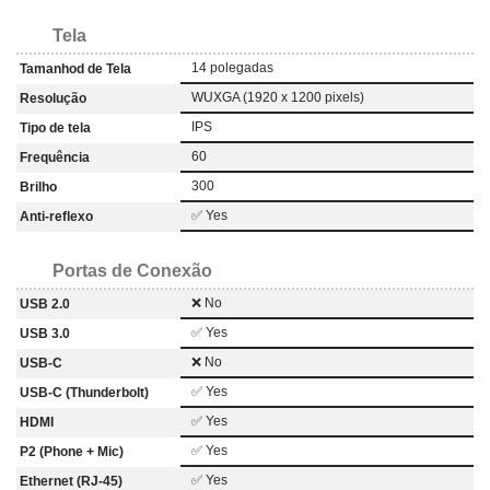
Tela
14 polegadas
Tamanhod de Tela
WUXGA (1920 x 1200 pixels)
Resolução
IPS
Tipo de tela
60
Frequência
300
Brilho
✅ Yes
Anti-reflexo
Portas de Conexão
❌ No
USB 2.0
✅ Yes
USB 3.0
❌ No
USB-C
✅ Yes
USB-C (Thunderbolt)
✅ Yes
HDMI
✅ Yes
P2 (Phone + Mic)
✅ Yes
Ethernet (RJ-45)