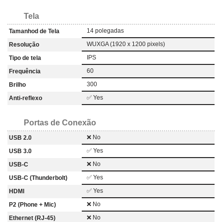
Tela
14 polegadas
Tamanhod de Tela
WUXGA (1920 x 1200 pixels)
Resolução
IPS
Tipo de tela
60
Frequência
300
Brilho
✅ Yes
Anti-reflexo
Portas de Conexão
❌ No
USB 2.0
✅ Yes
USB 3.0
❌ No
USB-C
✅ Yes
USB-C (Thunderbolt)
✅ Yes
HDMI
❌ No
P2 (Phone + Mic)
❌ No
Ethernet (RJ-45)