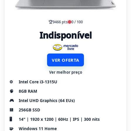
🏆
9466 pts
0 / 100
Indisponível
VER OFERTA
Ver melhor preço
⚙️
Intel Core i3-1315U
🧠
8GB RAM
🎮
Intel UHD Graphics (64 EUs)
💾
256GB SSD
🖥️
14" | 1920 x 1200 | 60Hz | IPS | 300 nits
🧩
Windows 11 Home