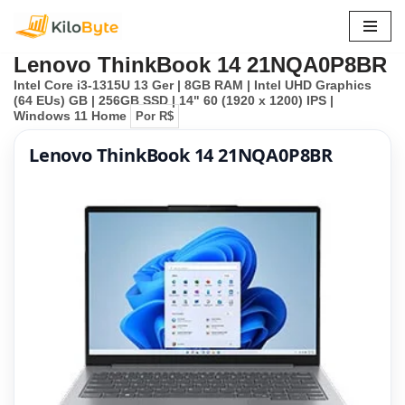
Pular
Lenovo ThinkBook 14 21NQA0P8BR
para
Intel Core i3-1315U 13 Ger | 8GB RAM | Intel UHD Graphics
o
(64 EUs) GB | 256GB SSD | 14" 60 (1920 x 1200) IPS |
conteúdo
Windows 11 Home
Por R$
Lenovo ThinkBook 14 21NQA0P8BR