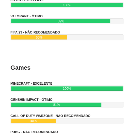
100%
VALORANT - ÓTIMO
89%
FIFA 23 - NÃO RECOMENDADO
50%
Games
MINECRAFT - EXCELENTE
100%
GENSHIN IMPACT - ÓTIMO
81%
CALL OF DUTY WARZONE - NÃO RECOMENDADO
40%
PUBG - NÃO RECOMENDADO