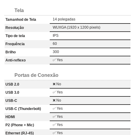
Tela
14 polegadas
Tamanhod de Tela
WUXGA (1920 x 1200 pixels)
Resolução
IPS
Tipo de tela
60
Frequência
300
Brilho
✅ Yes
Anti-reflexo
Portas de Conexão
❌ No
USB 2.0
✅ Yes
USB 3.0
❌ No
USB-C
✅ Yes
USB-C (Thunderbolt)
✅ Yes
HDMI
✅ Yes
P2 (Phone + Mic)
✅ Yes
Ethernet (RJ-45)