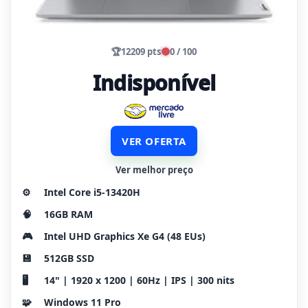
🏆
12209 pts
0 / 100
Indisponível
VER OFERTA
Ver melhor preço
⚙️
Intel Core i5-13420H
🧠
16GB RAM
🎮
Intel UHD Graphics Xe G4 (48 EUs)
💾
512GB SSD
🖥️
14" | 1920 x 1200 | 60Hz | IPS | 300 nits
🧩
Windows 11 Pro