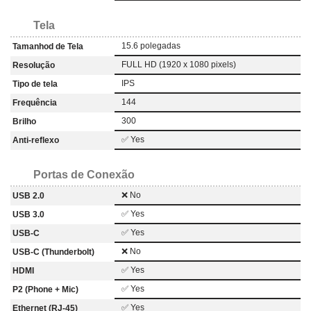
Tela
15.6 polegadas
Tamanhod de Tela
FULL HD (1920 x 1080 pixels)
Resolução
IPS
Tipo de tela
144
Frequência
300
Brilho
✅ Yes
Anti-reflexo
Portas de Conexão
❌ No
USB 2.0
✅ Yes
USB 3.0
✅ Yes
USB-C
❌ No
USB-C (Thunderbolt)
✅ Yes
HDMI
✅ Yes
P2 (Phone + Mic)
✅ Yes
Ethernet (RJ-45)