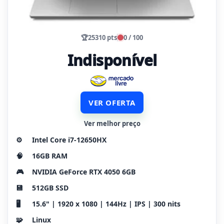
🏆
25310 pts
0 / 100
Indisponível
VER OFERTA
Ver melhor preço
⚙️
Intel Core i7-12650HX
🧠
16GB RAM
🎮
NVIDIA GeForce RTX 4050 6GB
💾
512GB SSD
🖥️
15.6" | 1920 x 1080 | 144Hz | IPS | 300 nits
🧩
Linux