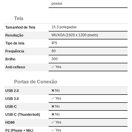
possui
Tela
15.3 polegadas
Tamanhod de Tela
WUXGA (1920 x 1200 pixels)
Resolução
IPS
Tipo de tela
60
Frequência
300
Brilho
✅ Yes
Anti-reflexo
Portas de Conexão
❌ No
USB 2.0
✅ Yes
USB 3.0
❌ No
USB-C
❌ No
USB-C (Thunderbolt)
✅ Yes
HDMI
✅ Yes
P2 (Phone + Mic)