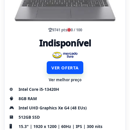
🏆
9741 pts
0 / 100
Indisponível
VER OFERTA
Ver melhor preço
⚙️
Intel Core i5-13420H
🧠
8GB RAM
🎮
Intel UHD Graphics Xe G4 (48 EUs)
💾
512GB SSD
🖥️
15.3" | 1920 x 1200 | 60Hz | IPS | 300 nits