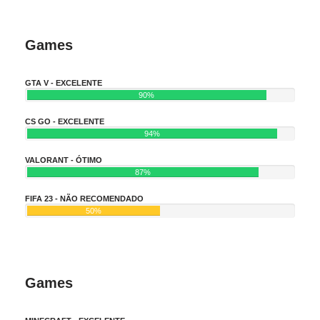
Games
GTA V - EXCELENTE
90%
CS GO - EXCELENTE
94%
VALORANT - ÓTIMO
87%
FIFA 23 - NÃO RECOMENDADO
50%
Games