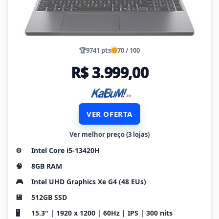
🏆
9741 pts
70 / 100
R$ 3.999,00
VER OFERTA
Ver melhor preço (3 lojas)
⚙️
Intel Core i5-13420H
🧠
8GB RAM
🎮
Intel UHD Graphics Xe G4 (48 EUs)
💾
512GB SSD
🖥️
15.3" | 1920 x 1200 | 60Hz | IPS | 300 nits