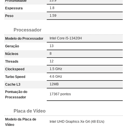
23.9
Profundidade
1.8
Espessura
1.59
Peso
Processador
Intel Core i5-13420H
Modelo do Processador
13
Geração
8
Núcleos
12
Threads
1.5 GHz
Clockspeed
4.6 GHz
Turbo Speed
12MB
Cache L3
Pontuação do
17367 pontos
Processador
Placa de Vídeo
Modelo da Placa de
Intel UHD Graphics Xe G4 (48 EUs)
Vídeo