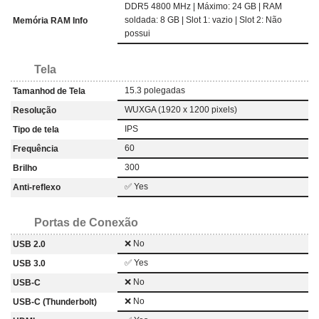
DDR5 4800 MHz | Máximo: 24 GB | RAM
soldada: 8 GB | Slot 1: vazio | Slot 2: Não
Memória RAM Info
possui
Tela
15.3 polegadas
Tamanhod de Tela
WUXGA (1920 x 1200 pixels)
Resolução
IPS
Tipo de tela
60
Frequência
300
Brilho
✅ Yes
Anti-reflexo
Portas de Conexão
❌ No
USB 2.0
✅ Yes
USB 3.0
❌ No
USB-C
❌ No
USB-C (Thunderbolt)