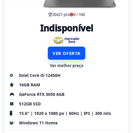
🏆
20421 pts
0 / 100
Indisponível
VER OFERTA
Ver melhor preço
⚙️
Intel Core i5-12450H
🧠
16GB RAM
🎮
GeForce RTX 3050 6GB
💾
512GB SSD
🖥️
15.6" | 1920 x 1080 px | 60Hz | IPS | 300 nits
🧩
Windows 11 Home