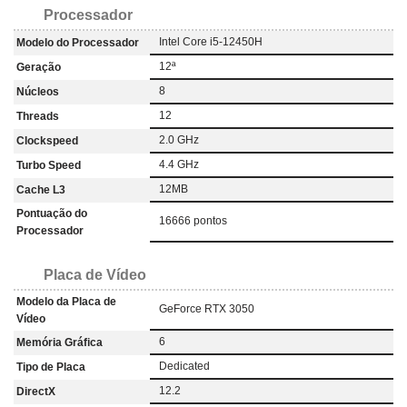
Processador
Intel Core i5-12450H
Modelo do Processador
12ª
Geração
8
Núcleos
12
Threads
2.0 GHz
Clockspeed
4.4 GHz
Turbo Speed
12MB
Cache L3
Pontuação do
16666 pontos
Processador
Placa de Vídeo
Modelo da Placa de
GeForce RTX 3050
Vídeo
6
Memória Gráfica
‎Dedicated
Tipo de Placa
12.2
DirectX