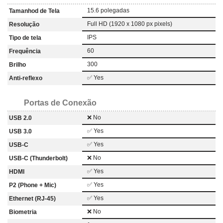
15.6 polegadas
Tamanhod de Tela
Full HD (1920 x 1080 px pixels)
Resolução
IPS
Tipo de tela
60
Frequência
300
Brilho
✅ Yes
Anti-reflexo
Portas de Conexão
❌ No
USB 2.0
✅ Yes
USB 3.0
✅ Yes
USB-C
❌ No
USB-C (Thunderbolt)
✅ Yes
HDMI
✅ Yes
P2 (Phone + Mic)
✅ Yes
Ethernet (RJ-45)
❌ No
Biometria