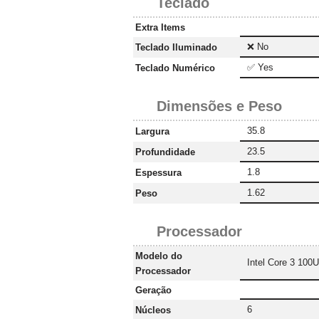
Teclado
Extra Items
❌ No
Teclado Iluminado
✅ Yes
Teclado Numérico
Dimensões e Peso
35.8
Largura
23.5
Profundidade
1.8
Espessura
1.62
Peso
Processador
Modelo do
Intel Core 3 100U
Processador
Geração
6
Núcleos