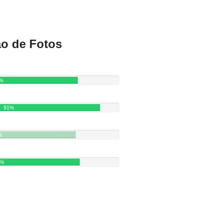
ão de Fotos
%
91%
%
1%