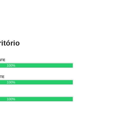
itório
NTE
100%
NTE
100%
100%