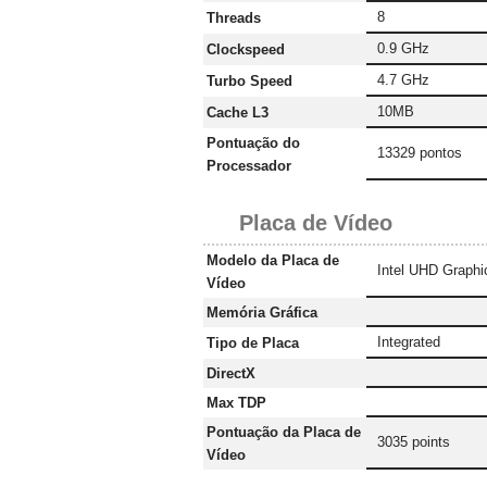
8
Threads
0.9 GHz
Clockspeed
4.7 GHz
Turbo Speed
10MB
Cache L3
Pontuação do
13329 pontos
Processador
Placa de Vídeo
Modelo da Placa de
Intel UHD Graphi
Vídeo
Memória Gráfica
Integrated
Tipo de Placa
DirectX
Max TDP
Pontuação da Placa de
3035 points
Vídeo