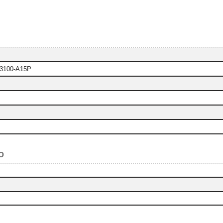
-i3100-A15P
o