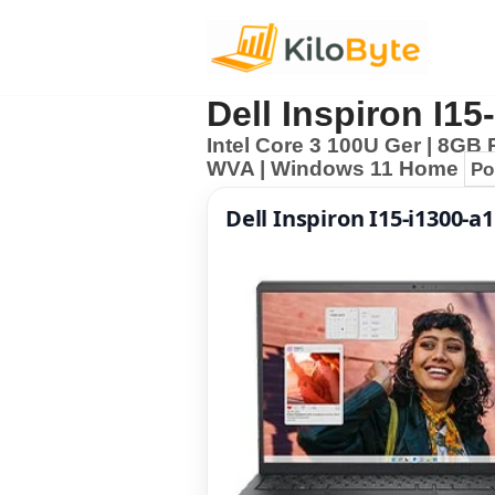
Pular
para
Dell Inspiron I15
o
Intel Core 3 100U Ger | 8GB
conteúdo
WVA | Windows 11 Home
Po
Dell Inspiron I15-i1300-a