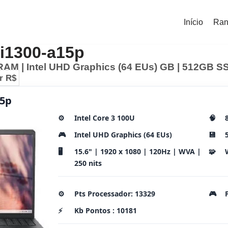
Início
Ran
-i1300-a15p
 RAM | Intel UHD Graphics (64 EUs) GB | 512GB SS
r R$
15p
⚙️
Intel Core 3 100U
🧠
🎮
Intel UHD Graphics (64 EUs)
💾
🖥️
15.6" | 1920 x 1080 | 120Hz | WVA |
🧩
250 nits
⚙️
Pts Processador: 13329
🎮
⚡
Kb Pontos : 10181