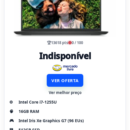
🏆
13618 pts
0 / 100
Indisponível
VER OFERTA
Ver melhor preço
⚙️
Intel Core i7-1255U
🧠
16GB RAM
🎮
Intel Iris Xe Graphics G7 (96 EUs)
💾
512GB SSD