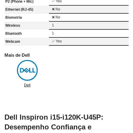
✅ Yes
P2 (Phone + Mic)
❌ No
Ethernet (RJ-45)
❌ No
Biometria
1
Wireless
1
Bluetooth
✅ Yes
Webcam
Mais de Dell
Dell
Dell Inspiron i15-i120K-U45P:
Desempenho Confiança e