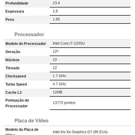
23.4
Profundidade
1.8
Espessura
1.65
Peso
Processador
Intel Core i7-1255U
Modelo do Processador
12ª
Geração
10
Núcleos
12
Threads
1.7 GHz
Clockspeed
4.7 GHz
Turbo Speed
12MB
Cache L3
Pontuação do
13775 pontos
Processador
Placa de Vídeo
Modelo da Placa de
Intel Iris Xe Graphics G7 (96 EUs)