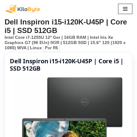
Pular
Dell Inspiron i15-i120K-U45P | Core
para
i5 | SSD 512GB
o
Intel Core i7-1255U 12ª Ger | 16GB RAM | Intel Iris Xe
conteúdo
Graphics G7 (96 EUs) 0GB | 512GB SSD | 15.6" 120 (1920 x
1080) WVA | Linux
Por R$
Dell Inspiron i15-i120K-U45P | Core i5 |
SSD 512GB