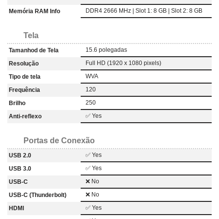
DDR4 2666 MHz | Slot 1: 8 GB | Slot 2: 8 GB
Memória RAM Info
Tela
15.6 polegadas
Tamanhod de Tela
Full HD (1920 x 1080 pixels)
Resolução
WVA
Tipo de tela
120
Frequência
250
Brilho
✅ Yes
Anti-reflexo
Portas de Conexão
✅ Yes
USB 2.0
✅ Yes
USB 3.0
❌ No
USB-C
❌ No
USB-C (Thunderbolt)
✅ Yes
HDMI