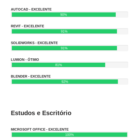
AUTOCAD - EXCELENTE
90%
REVIT - EXCELENTE
91%
SOLIDWORKS - EXCELENTE
91%
LUMION - ÓTIMO
81%
BLENDER - EXCELENTE
92%
Estudos e Escritório
MICROSOFT OFFICE - EXCELENTE
100%