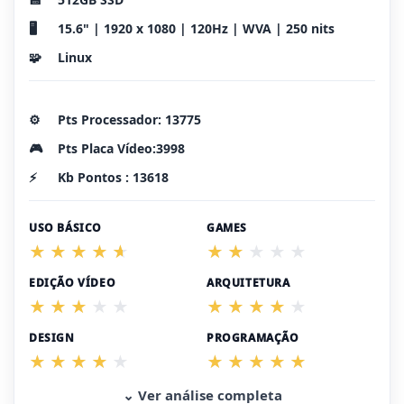
🖥️
15.6" | 1920 x 1080 | 120Hz | WVA | 250 nits
🧩
Linux
⚙️
Pts Processador: 13775
🎮
Pts Placa Vídeo:3998
⚡
Kb Pontos : 13618
USO BÁSICO
GAMES
EDIÇÃO VÍDEO
ARQUITETURA
DESIGN
PROGRAMAÇÃO
⌄ Ver análise completa