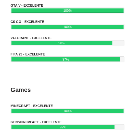
GTA V - EXCELENTE
100%
CS GO - EXCELENTE
100%
VALORANT - EXCELENTE
90%
FIFA 23 - EXCELENTE
97%
Games
MINECRAFT - EXCELENTE
100%
GENSHIN IMPACT - EXCELENTE
92%