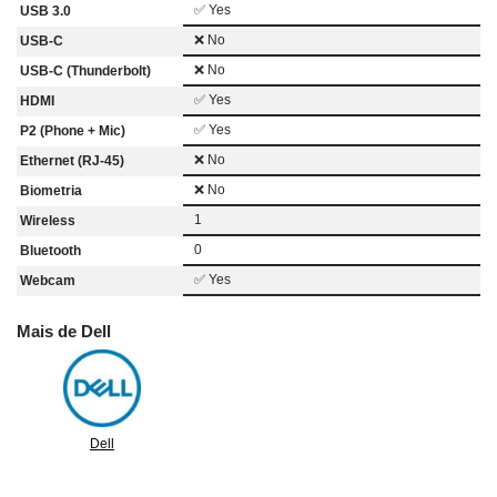
✅ Yes
USB 3.0
❌ No
USB-C
❌ No
USB-C (Thunderbolt)
✅ Yes
HDMI
✅ Yes
P2 (Phone + Mic)
❌ No
Ethernet (RJ-45)
❌ No
Biometria
1
Wireless
0
Bluetooth
✅ Yes
Webcam
Mais de Dell
Dell