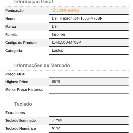
Informação Geral
🏆 13835 pontos
Pontuação
Dell Inspiron i14-i150U-M70BP
Nome
Dell
Marca
Inspiron
Família
I14-I150U-M70BP
Código do Produto
Laptop
Categoria
Informações de Mercado
Preço Atual
6579
Highest Price
Menor Preço Histórico
Teclado
Extra Items
✅ Yes
Teclado Iluminado
❌ No
Teclado Numérico