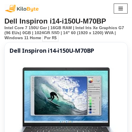
Pular
Dell Inspiron i14-i150U-M70BP
para
Intel Core 7 150U Ger | 16GB RAM | Intel Iris Xe Graphics G7
o
(96 EUs) 0GB | 1024GB SSD | 14" 60 (1920 x 1200) WVA |
conteúdo
Windows 11 Home
Por R$
Dell Inspiron i14-i150U-M70BP