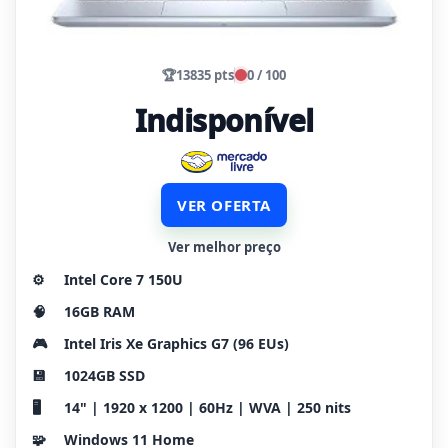
🏆
13835 pts
0 / 100
Indisponível
VER OFERTA
Ver melhor preço
⚙️
Intel Core 7 150U
🧠
16GB RAM
🎮
Intel Iris Xe Graphics G7 (96 EUs)
💾
1024GB SSD
🖥️
14" | 1920 x 1200 | 60Hz | WVA | 250 nits
🧩
Windows 11 Home