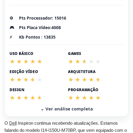
⚙️
Pts Processador: 15016
🎮
Pts Placa Vídeo:4008
⚡
Kb Pontos : 13835
USO BÁSICO
GAMES
EDIÇÃO VÍDEO
ARQUITETURA
DESIGN
PROGRAMAÇÃO
⌄ Ver análise completa
O
Dell
Inspiron continua recebendo atualizações. Estamos
falando do modelo I14-I150U-M70BP, que vem equipado com o