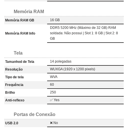
Memória RAM
16 GB
Memória RAM GB
DDR5 5200 MHz (Máximo de 32 GB) RAM
soldada: Não possui | Slot 1: 8 GB | Slot 2: 8
Memória RAM Info
GB
Tela
14 polegadas
Tamanhod de Tela
WUXGA (1920 x 1200 pixels)
Resolução
WVA
Tipo de tela
60
Frequência
250
Brilho
✅ Yes
Anti-reflexo
Portas de Conexão
❌ No
USB 2.0