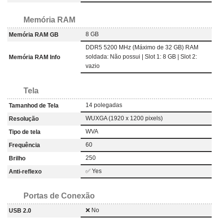
Memória RAM
8 GB
Memória RAM GB
DDR5 5200 MHz (Máximo de 32 GB) RAM
soldada: Não possui | Slot 1: 8 GB | Slot 2:
Memória RAM Info
vazio
Tela
14 polegadas
Tamanhod de Tela
WUXGA (1920 x 1200 pixels)
Resolução
WVA
Tipo de tela
60
Frequência
250
Brilho
✅ Yes
Anti-reflexo
Portas de Conexão
❌ No
USB 2.0