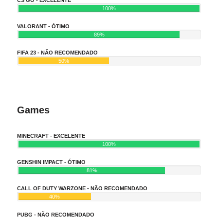
100%
VALORANT - ÓTIMO
89%
FIFA 23 - NÃO RECOMENDADO
50%
Games
MINECRAFT - EXCELENTE
100%
GENSHIN IMPACT - ÓTIMO
81%
CALL OF DUTY WARZONE - NÃO RECOMENDADO
40%
PUBG - NÃO RECOMENDADO