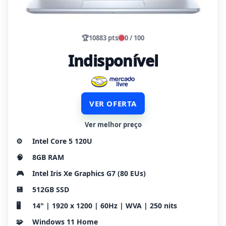
🏆
10883 pts
0 / 100
Indisponível
VER OFERTA
Ver melhor preço
⚙️
Intel Core 5 120U
🧠
8GB RAM
🎮
Intel Iris Xe Graphics G7 (80 EUs)
💾
512GB SSD
🖥️
14" | 1920 x 1200 | 60Hz | WVA | 250 nits
🧩
Windows 11 Home