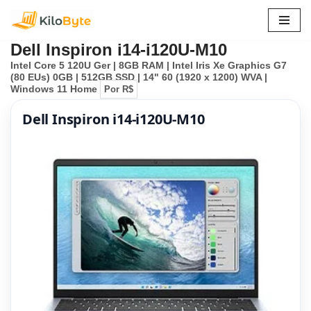
Pular
Dell Inspiron i14-i120U-M10
para
Intel Core 5 120U Ger | 8GB RAM | Intel Iris Xe Graphics G7
o
(80 EUs) 0GB | 512GB SSD | 14" 60 (1920 x 1200) WVA |
conteúdo
Windows 11 Home
Por R$
Dell Inspiron i14-i120U-M10