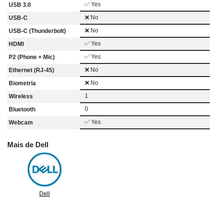
✅ Yes
USB 3.0
❌ No
USB-C
❌ No
USB-C (Thunderbolt)
✅ Yes
HDMI
✅ Yes
P2 (Phone + Mic)
❌ No
Ethernet (RJ-45)
❌ No
Biometria
1
Wireless
0
Bluetooth
✅ Yes
Webcam
Mais de Dell
Dell