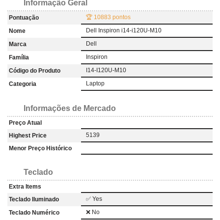
Informação Geral
🏆 10883 pontos
Pontuação
Dell Inspiron i14-i120U-M10
Nome
Dell
Marca
Inspiron
Família
I14-I120U-M10
Código do Produto
Laptop
Categoria
Informações de Mercado
Preço Atual
5139
Highest Price
Menor Preço Histórico
Teclado
Extra Items
✅ Yes
Teclado Iluminado
❌ No
Teclado Numérico