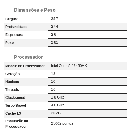
Dimensões e Peso
35.7
Largura
27.4
Profundidade
2.6
Espessura
2.81
Peso
Processador
Intel Core i5-13450HX
Modelo do Processador
13
Geração
10
Núcleos
16
Threads
1.8 GHz
Clockspeed
4.6 GHz
Turbo Speed
20MB
Cache L3
Pontuação do
25002 pontos
Processador