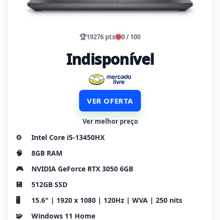
🏆
19276 pts
0 / 100
Indisponível
VER OFERTA
Ver melhor preço
⚙️
Intel Core i5-13450HX
🧠
8GB RAM
🎮
NVIDIA GeForce RTX 3050 6GB
💾
512GB SSD
🖥️
15.6" | 1920 x 1080 | 120Hz | WVA | 250 nits
🧩
Windows 11 Home