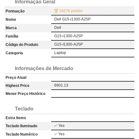
Informação Geral
🏆 19276 pontos
Pontuação
Dell G15-i1300-A25P
Nome
Dell
Marca
G15-i1300-A25P
Família
G15-I1300-A25P
Código do Produto
Laptop
Categoria
Informações de Mercado
Preço Atual
6901.13
Highest Price
Menor Preço Histórico
Teclado
Extra Items
✅ Yes
Teclado Iluminado
✅ Yes
Teclado Numérico