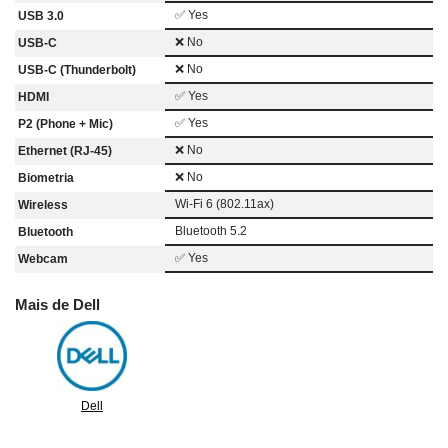
✅ Yes
USB 3.0
❌ No
USB-C
❌ No
USB-C (Thunderbolt)
✅ Yes
HDMI
✅ Yes
P2 (Phone + Mic)
❌ No
Ethernet (RJ-45)
❌ No
Biometria
Wi-Fi 6 (802.11ax)
Wireless
Bluetooth 5.2
Bluetooth
✅ Yes
Webcam
Mais de Dell
Dell