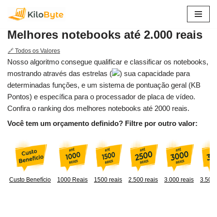
Pular
Melhores notebooks até 2.000 reais
para
o
🔗 Todos os Valores
conteúdo
Nosso algoritmo consegue qualificar e classificar os notebooks,
mostrando através das estrelas (
) sua capacidade para
determinadas funções, e um sistema de pontuação geral (KB
Pontos) e específica para o processador de placa de vídeo.
Confira o ranking dos melhores notebooks até 2000 reais.
Você tem um orçamento definido? Filtre por outro valor:
Custo Benefício
1000 Reais
1500 reais
2.500 reais
3.000 reais
3.500 