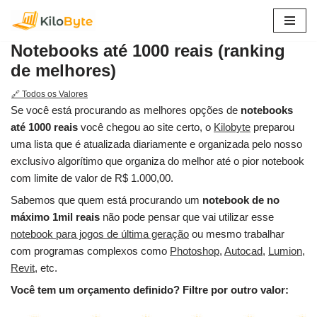
Pular
Notebooks até 1000 reais (ranking
para
de melhores)
o
conteúdo
🔗 Todos os Valores
Se você está procurando as melhores opções de
notebooks
até 1000 reais
você chegou ao site certo, o
Kilobyte
preparou
uma lista que é atualizada diariamente e organizada pelo nosso
exclusivo algorítimo que organiza do melhor até o pior notebook
com limite de valor de R$ 1.000,00.
Sabemos que quem está procurando um
notebook de no
máximo 1mil reais
não pode pensar que vai utilizar esse
notebook para jogos de última geração
ou mesmo trabalhar
com programas complexos como
Photoshop
,
Autocad
,
Lumion
,
Revit
, etc.
Você tem um orçamento definido? Filtre por outro valor: