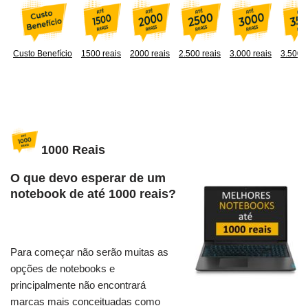
Custo Benefício
1500 reais
2000 reais
2.500 reais
3.000 reais
3.500 r
1000 Reais
O que devo esperar de um
notebook de até 1000 reais?
Para começar não serão muitas as
opções de notebooks e
principalmente não encontrará
marcas mais conceituadas como