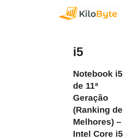
Pular
para
o
conteúdo
i5
Notebook i5
de 11ª
Geração
(Ranking de
Melhores) –
Intel Core i5