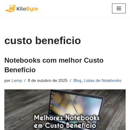
Pular
para
o
conteúdo
custo beneficio
Notebooks com melhor Custo
Benefício
por
Lemp
8 de outubro de 2025
Blog
,
Listas de Notebooks