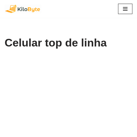
Pular
para
o
conteúdo
Celular top de linha