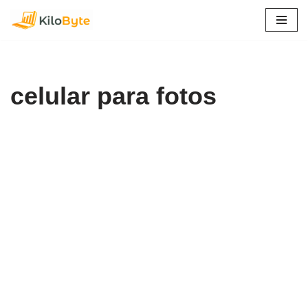
Pular
para
o
conteúdo
celular para fotos