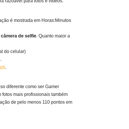
a razoável para fotos e vídeos.
rmação é mostrada em Horas:Minutos
 câmera de selfie
. Quanto maior a
l do celular)
.
ark
.
 uso diferente como ser Gamer
 fotos mais profissionais também
tuação de pelo menos 110 pontos em