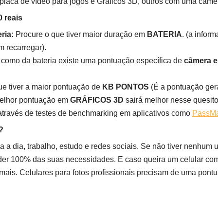
 placa de vídeo para jogos e Gráficos 3D, outros com uma câmer
 reais
ria:
Procure o que tiver maior duração em
BATERIA
. (a info
m recarregar).
 como da bateria existe uma pontuação específica de
câmera e
que tiver a maior pontuação de
KB PONTOS
(É a pontuação gera
melhor pontuação em
GRÁFICOS 3D
sairá melhor nesse quesito
través de testes de benchmarking em aplicativos como
PassM
?
 a dia, trabalho, estudo e redes sociais. Se não tiver nenhum
der 100% das suas necessidades. E caso queira um celular com
 mais. Celulares para fotos profissionais precisam de uma pon