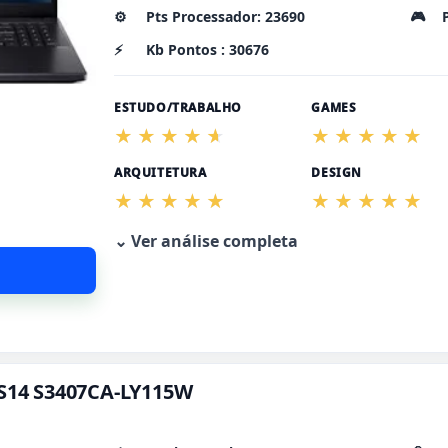
⚙️
Pts Processador: 23690
🎮
⚡
Kb Pontos : 30676
ESTUDO/TRABALHO
GAMES
ARQUITETURA
DESIGN
⌄ Ver análise completa
 S14 S3407CA-LY115W