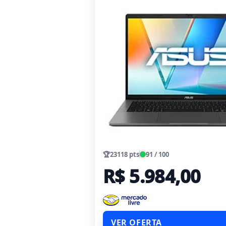
🏆
23118 pts
91 / 100
R$ 5.984,00
VER OFERTA