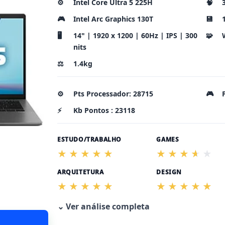
⚙️
Intel Core Ultra 5 225H
🧠
🎮
Intel Arc Graphics 130T
💾
🖥️
14" | 1920 x 1200 | 60Hz | IPS | 300
🧩
nits
⚖️
1.4kg
⚙️
Pts Processador: 28715
🎮
⚡
Kb Pontos : 23118
ESTUDO/TRABALHO
GAMES
ARQUITETURA
DESIGN
⌄ Ver análise completa