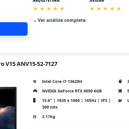
ARQUITETURA
DESIGN
⌄ Ver análise completa
tro V15 ANV15-52-7127
⚙️
Intel Core i7-13620H
🧠
🎮
NVIDIA GeForce RTX 4050 6GB
💾
🖥️
15.6" | 1920 x 1080 | 165Hz | IPS |
🧩
300 nits
⚖️
2.11kg