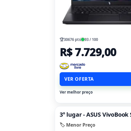
🏆
30676 pts
93 / 100
R$ 7.729,00
VER OFERTA
Ver melhor preço
3º lugar - ASUS VivoBook
🏷️ Menor Preço