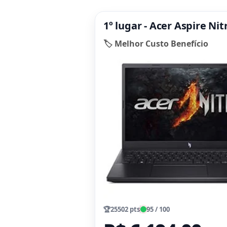
1º lugar - Acer Aspire Ni
🏷️ Melhor Custo Benefício
🏆
25502 pts
95 / 100