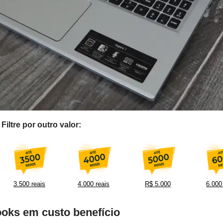
iltre por outro valor:
3.500 reais
4.000 reais
R$ 5.000
6.000
ooks em custo benefício