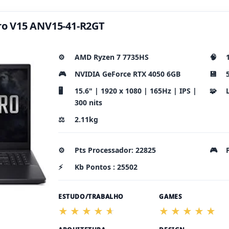
tro V15 ANV15-41-R2GT
⚙️
AMD Ryzen 7 7735HS
🧠
🎮
NVIDIA GeForce RTX 4050 6GB
💾
🖥️
15.6" | 1920 x 1080 | 165Hz | IPS |
🧩
300 nits
⚖️
2.11kg
⚙️
Pts Processador: 22825
🎮
⚡
Kb Pontos : 25502
ESTUDO/TRABALHO
GAMES