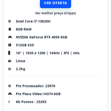
VER OFERTA
Ver melhor preço (4 lojas)
⚙️
Intel Core i7-13620H
🧠
8GB RAM
🎮
NVIDIA GeForce RTX 4050 6GB
💾
512GB SSD
🖥️
16" | 1920 x 1200 | 144Hz | IPS | nits
🧩
Linux
⚖️
2.2kg
⚙️
Pts Processador: 23970
🎮
Pts Placa Vídeo:14374 6GB
⚡
Kb Pontos : 23293