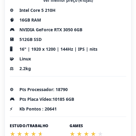
Ver melhor preço (4 lojas)
⚙️
Intel Core 5 210H
🧠
16GB RAM
🎮
NVIDIA GeForce RTX 3050 6GB
💾
512GB SSD
🖥️
16" | 1920 x 1200 | 144Hz | IPS | nits
🧩
Linux
⚖️
2.2kg
⚙️
Pts Processador: 18790
🎮
Pts Placa Vídeo:10185 6GB
⚡
Kb Pontos : 20641
ESTUDO/TRABALHO
GAMES