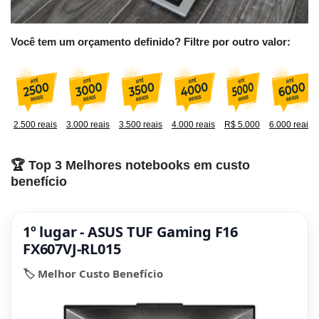
Você tem um orçamento definido? Filtre por outro valor:
2.500 reais
3.000 reais
3.500 reais
4.000 reais
R$ 5.000
6.000 reais
🏆 Top 3 Melhores notebooks em custo
benefício
1º lugar - ASUS TUF Gaming F16
FX607VJ-RL015
🏷️ Melhor Custo Benefício