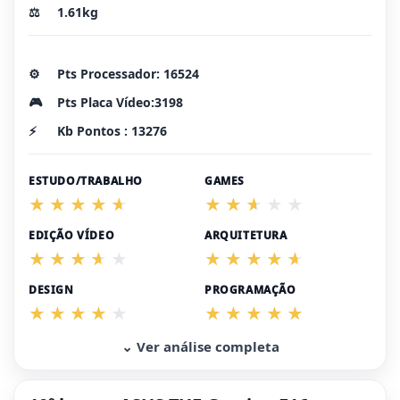
⚖️
1.61kg
⚙️
Pts Processador: 16524
🎮
Pts Placa Vídeo:3198
⚡
Kb Pontos : 13276
ESTUDO/TRABALHO
GAMES
EDIÇÃO VÍDEO
ARQUITETURA
DESIGN
PROGRAMAÇÃO
⌄ Ver análise completa