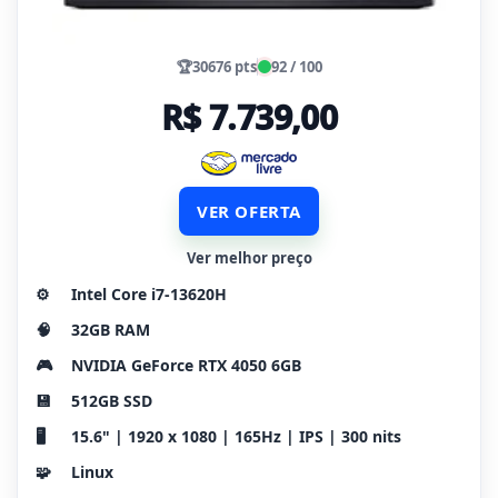
🏆
30676 pts
92 / 100
R$ 7.739,00
VER OFERTA
Ver melhor preço
⚙️
Intel Core i7-13620H
🧠
32GB RAM
🎮
NVIDIA GeForce RTX 4050 6GB
💾
512GB SSD
🖥️
15.6" | 1920 x 1080 | 165Hz | IPS | 300 nits
🧩
Linux