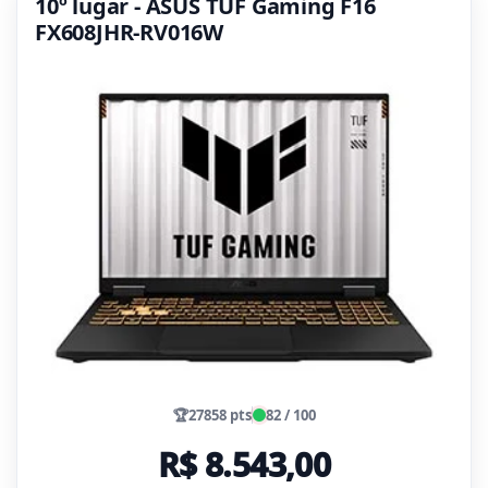
10º lugar - ASUS TUF Gaming F16
FX608JHR-RV016W
🏆
27858 pts
82 / 100
R$ 8.543,00