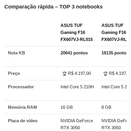
Comparação rápida – TOP 3 notebooks
ASUS TUF
ASUS TUF
Gaming F16
Gaming F16
FX607VJ-RL015
FX607VJ-RL0
Nota KB
20641 pontos
18135 pontos
Preço
R$ 4.197,00
R$ 4.197,0
🏆
🏆
Processador
Intel Core 5 210H
Intel Core 5 21
Memória RAM
16 GB
8 GB
Placa de vídeo
NVIDIA GeForce
NVIDIA GeFor
RTX 3050
RTX 3050