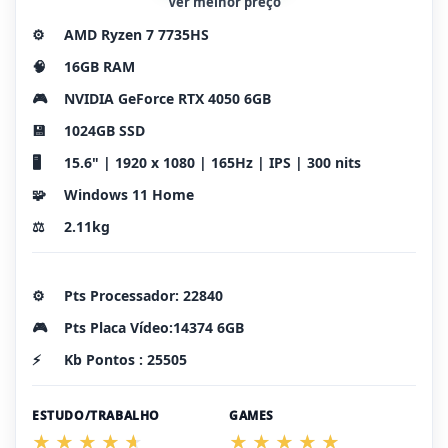
Ver melhor preço
⚙️
AMD Ryzen 7 7735HS
🧠
16GB RAM
🎮
NVIDIA GeForce RTX 4050 6GB
💾
1024GB SSD
🖥️
15.6" | 1920 x 1080 | 165Hz | IPS | 300 nits
🧩
Windows 11 Home
⚖️
2.11kg
⚙️
Pts Processador: 22840
🎮
Pts Placa Vídeo:14374 6GB
⚡
Kb Pontos : 25505
ESTUDO/TRABALHO
GAMES