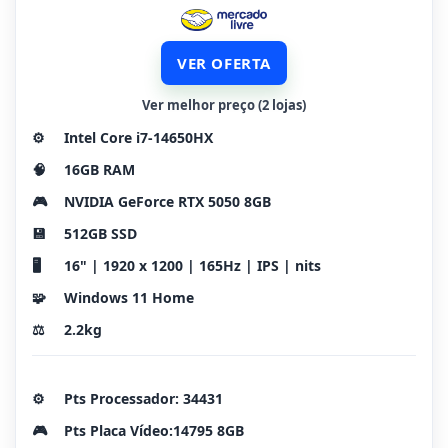
VER OFERTA
Ver melhor preço (2 lojas)
⚙️
Intel Core i7-14650HX
🧠
16GB RAM
🎮
NVIDIA GeForce RTX 5050 8GB
💾
512GB SSD
🖥️
16" | 1920 x 1200 | 165Hz | IPS | nits
🧩
Windows 11 Home
⚖️
2.2kg
⚙️
Pts Processador: 34431
🎮
Pts Placa Vídeo:14795 8GB