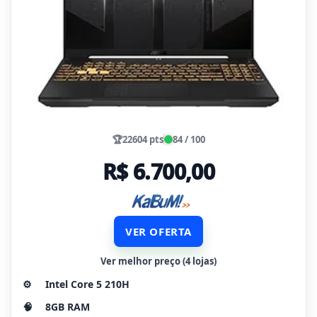
🏆
22604 pts
84 / 100
R$ 6.700,00
VER OFERTA
Ver melhor preço (4 lojas)
⚙️
Intel Core 5 210H
🧠
8GB RAM