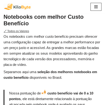
Pular
Notebooks com melhor Custo
para
Benefício
o
conteúdo
🔗 Todos os Valores
Os notebooks com melhor custo benefício precisam oferecer
uma configuração capaz de entregar a melhor performance por
um preço justo e acessível. As grandes marcas estão focadas
em sempre atualizar os seus modelos aproveitando do ganho
tecnológico de cada versão dos processadores, memória e
placa de vídeo.
Separamos aqui uma
seleção dos melhores notebooks em
custo benefício
disponíveis no Brasil.
Nossa pontuação de
custo benefício vai de 0 a 10
pontos
, ele está diretamente relacionado à pontuação
alcançada pelo notebook onde é avaliado os seus