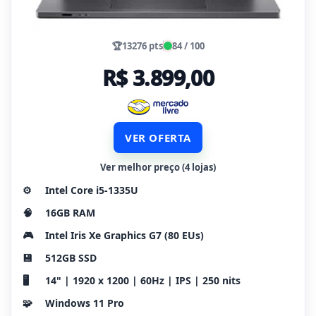
🏆
13276 pts
84 / 100
R$ 3.899,00
VER OFERTA
Ver melhor preço (4 lojas)
⚙️
Intel Core i5-1335U
🧠
16GB RAM
🎮
Intel Iris Xe Graphics G7 (80 EUs)
💾
512GB SSD
🖥️
14" | 1920 x 1200 | 60Hz | IPS | 250 nits
🧩
Windows 11 Pro