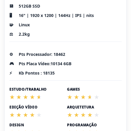
💾
512GB SSD
🖥️
16" | 1920 x 1200 | 144Hz | IPS | nits
🧩
Linux
⚖️
2.2kg
⚙️
Pts Processador: 18462
🎮
Pts Placa Vídeo:10134 6GB
⚡
Kb Pontos : 18135
ESTUDO/TRABALHO
GAMES
EDIÇÃO VÍDEO
ARQUITETURA
DESIGN
PROGRAMAÇÃO