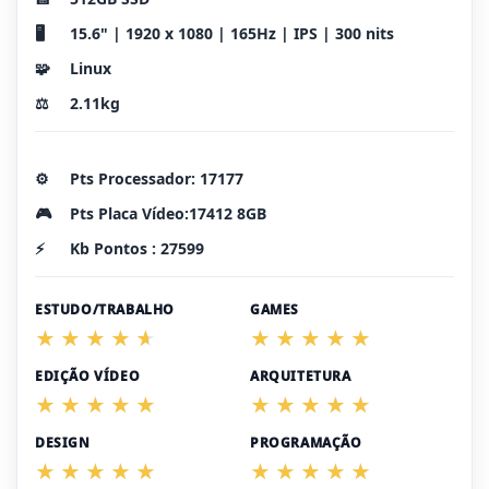
🖥️
15.6" | 1920 x 1080 | 165Hz | IPS | 300 nits
🧩
Linux
⚖️
2.11kg
⚙️
Pts Processador: 17177
🎮
Pts Placa Vídeo:17412 8GB
⚡
Kb Pontos : 27599
ESTUDO/TRABALHO
GAMES
EDIÇÃO VÍDEO
ARQUITETURA
DESIGN
PROGRAMAÇÃO