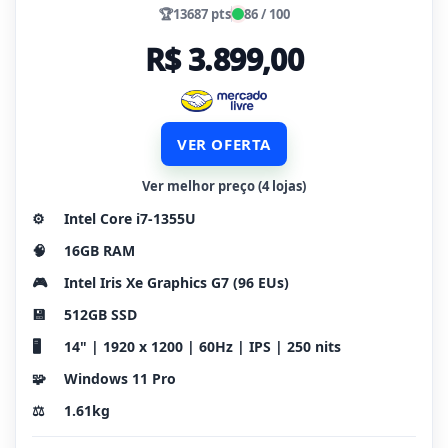
🏆
13687 pts
86 / 100
R$ 3.899,00
VER OFERTA
Ver melhor preço (4 lojas)
⚙️
Intel Core i7-1355U
🧠
16GB RAM
🎮
Intel Iris Xe Graphics G7 (96 EUs)
💾
512GB SSD
🖥️
14" | 1920 x 1200 | 60Hz | IPS | 250 nits
🧩
Windows 11 Pro
⚖️
1.61kg