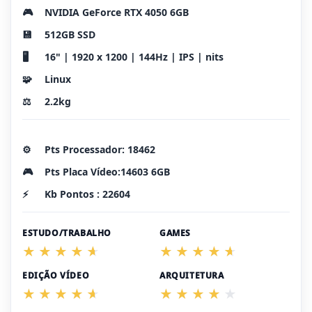
🎮
NVIDIA GeForce RTX 4050 6GB
💾
512GB SSD
🖥️
16" | 1920 x 1200 | 144Hz | IPS | nits
🧩
Linux
⚖️
2.2kg
⚙️
Pts Processador: 18462
🎮
Pts Placa Vídeo:14603 6GB
⚡
Kb Pontos : 22604
ESTUDO/TRABALHO
GAMES
EDIÇÃO VÍDEO
ARQUITETURA