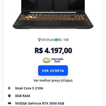
🏆
18135 pts
98 / 100
R$ 4.197,00
VER OFERTA
Ver melhor preço (4 lojas)
⚙️
Intel Core 5 210H
🧠
8GB RAM
🎮
NVIDIA GeForce RTX 3050 6GB