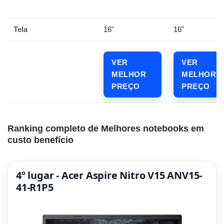
Tela
16"
16"
VER
VER
MELHOR
MELHOR
PREÇO
PREÇO
Ranking completo de Melhores notebooks em
custo benefício
4º lugar - Acer Aspire Nitro V15 ANV15-
41-R1P5