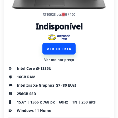
🏆
10923 pts
0 / 100
Indisponível
VER OFERTA
Ver melhor preço
⚙️
Intel Core i5-1335U
🧠
16GB RAM
🎮
Intel Iris Xe Graphics G7 (80 EUs)
💾
256GB SSD
🖥️
15.6" | 1366 x 768 px | 60Hz | TN | 250 nits
🧩
Windows 11 Home