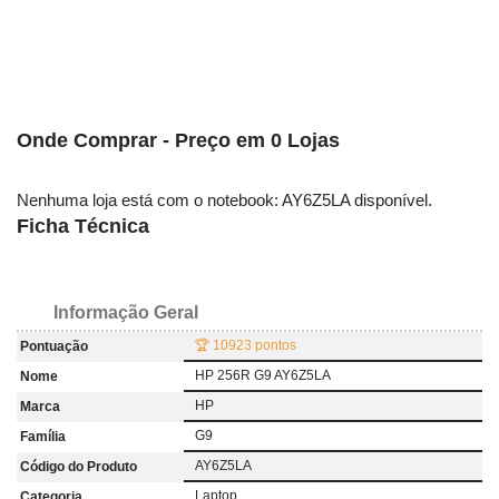
Onde Comprar - Preço em 0 Lojas
Nenhuma loja está com o notebook: AY6Z5LA disponível.
Ficha Técnica
Informação Geral
🏆 10923 pontos
Pontuação
HP 256R G9 AY6Z5LA
Nome
HP
Marca
G9
Família
AY6Z5LA
Código do Produto
Laptop
Categoria