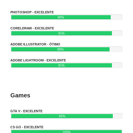
PHOTOSHOP - EXCELENTE
90%
CORELDRAW - EXCELENTE
91%
ADOBE ILLUSTRATOR - ÓTIMO
89%
ADOBE LIGHTROOM - EXCELENTE
91%
Games
GTA V - EXCELENTE
92%
CS GO - EXCELENTE
100%