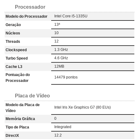
Processador
Intel Core i5-1335U
Modelo do Processador
13ª
Geração
10
Núcleos
12
Threads
1.3 GHz
Clockspeed
4.6 GHz
Turbo Speed
12MB
Cache L3
Pontuação do
14479 pontos
Processador
Placa de Vídeo
Modelo da Placa de
Intel Iris Xe Graphics G7 (80 EUs)
Vídeo
0
Memória Gráfica
Integrated
Tipo de Placa
12.2
DirectX