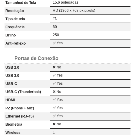
15.6 polegadas
Tamanhod de Tela
HD (1366 x 768 px pixels)
Resolução
TN
Tipo de tela
60
Frequência
250
Brilho
✅ Yes
Anti-reflexo
Portas de Conexão
❌ No
USB 2.0
✅ Yes
USB 3.0
✅ Yes
USB-C
❌ No
USB-C (Thunderbolt)
✅ Yes
HDMI
✅ Yes
P2 (Phone + Mic)
✅ Yes
Ethernet (RJ-45)
❌ No
Biometria
1
Wireless