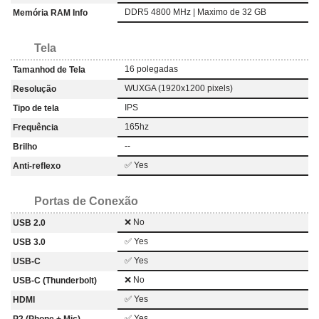
DDR5 4800 MHz | Maximo de 32 GB
Memória RAM Info
Tela
16 polegadas
Tamanhod de Tela
WUXGA (1920x1200 pixels)
Resolução
IPS
Tipo de tela
165hz
Frequência
--
Brilho
✅ Yes
Anti-reflexo
Portas de Conexão
❌ No
USB 2.0
✅ Yes
USB 3.0
✅ Yes
USB-C
❌ No
USB-C (Thunderbolt)
✅ Yes
HDMI
✅ Yes
P2 (Phone + Mic)