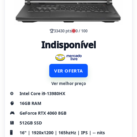
🏆
33430 pts
0 / 100
Indisponível
VER OFERTA
Ver melhor preço
⚙️
Intel Core i9-13980HX
🧠
16GB RAM
🎮
GeForce RTX 4060 8GB
💾
512GB SSD
🖥️
16" | 1920x1200 | 165hzHz | IPS | -- nits