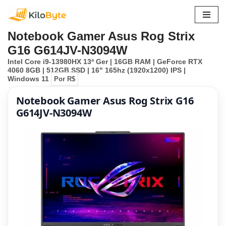
Pular
Notebook Gamer Asus Rog Strix
para
G16 G614JV-N3094W
o
Intel Core i9-13980HX 13ª Ger | 16GB RAM | GeForce RTX
conteúdo
4060 8GB | 512GB SSD | 16" 165hz (1920x1200) IPS |
Windows 11
Por R$
Notebook Gamer Asus Rog Strix G16
G614JV-N3094W