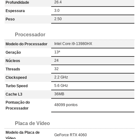
26.4
Profundidade
3.0
Espessura
2.50
Peso
Processador
Intel Core i9-13980HX
Modelo do Processador
13ª
Geração
24
Núcleos
32
Threads
2.2 GHz
Clockspeed
5.6 GHz
Turbo Speed
36MB
Cache L3
Pontuação do
48099 pontos
Processador
Placa de Vídeo
Modelo da Placa de
GeForce RTX 4060
Vídeo