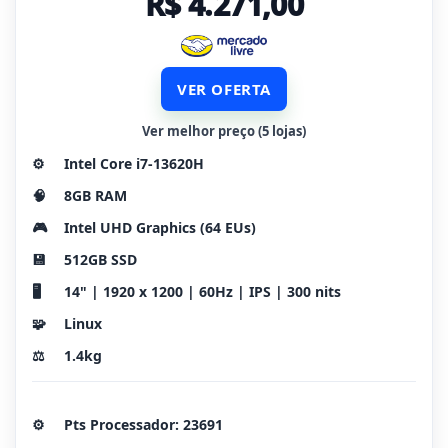
R$ 4.271,00
VER OFERTA
Ver melhor preço (5 lojas)
⚙️
Intel Core i7-13620H
🧠
8GB RAM
🎮
Intel UHD Graphics (64 EUs)
💾
512GB SSD
🖥️
14" | 1920 x 1200 | 60Hz | IPS | 300 nits
🧩
Linux
⚖️
1.4kg
⚙️
Pts Processador: 23691