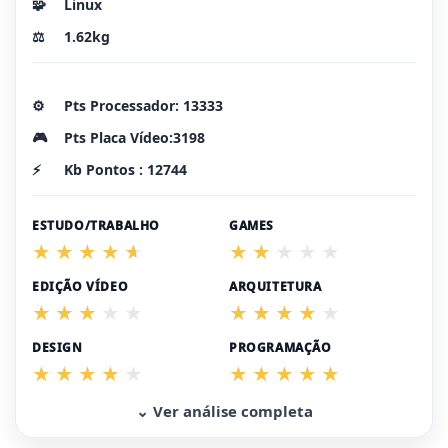
🧩
Linux
⚖️
1.62kg
⚙️
Pts Processador: 13333
🎮
Pts Placa Vídeo:3198
⚡
Kb Pontos : 12744
ESTUDO/TRABALHO
GAMES
EDIÇÃO VÍDEO
ARQUITETURA
DESIGN
PROGRAMAÇÃO
⌄ Ver análise completa