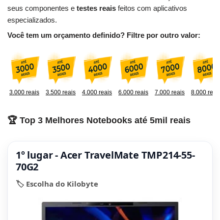
seus componentes e
testes reais
feitos com aplicativos
especializados.
Você tem um orçamento definido? Filtre por outro valor:
3.000 reais
3.500 reais
4.000 reais
6.000 reais
7.000 reais
8.000 reai
🏆 Top 3 Melhores Notebooks até 5mil reais
1º lugar - Acer TravelMate TMP214-55-
70G2
🏷️ Escolha do Kilobyte