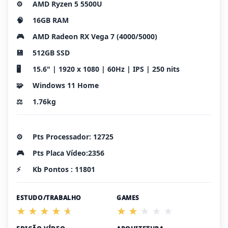
⚙️
AMD Ryzen 5 5500U
🧠
16GB RAM
🎮
AMD Radeon RX Vega 7 (4000/5000)
💾
512GB SSD
🖥️
15.6" | 1920 x 1080 | 60Hz | IPS | 250 nits
🧩
Windows 11 Home
⚖️
1.76kg
⚙️
Pts Processador: 12725
🎮
Pts Placa Vídeo:2356
⚡
Kb Pontos : 11801
ESTUDO/TRABALHO
GAMES