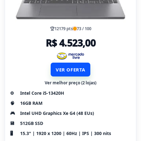
🏆
12179 pts
73 / 100
R$ 4.523,00
VER OFERTA
Ver melhor preço (2 lojas)
⚙️
Intel Core i5-13420H
🧠
16GB RAM
🎮
Intel UHD Graphics Xe G4 (48 EUs)
💾
512GB SSD
🖥️
15.3" | 1920 x 1200 | 60Hz | IPS | 300 nits