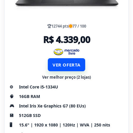
🏆
12744 pts
77 / 100
R$ 4.339,00
VER OFERTA
Ver melhor preço (2 lojas)
⚙️
Intel Core i5-1334U
🧠
16GB RAM
🎮
Intel Iris Xe Graphics G7 (80 EUs)
💾
512GB SSD
🖥️
15.6" | 1920 x 1080 | 120Hz | WVA | 250 nits