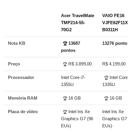
Acer TravelMate
VAIO FE16
TMP214-55-
VJFE62F11X-
70G2
B0311H
Nota KB
13687
13276 pontos
🏆
pontos
Preço
R$ 3.899,00
R$ 4.199,00
🏆
Processador
Intel Core i7-
Intel Core i
🏆
1355U
1335U
Memória RAM
16 GB
16 GB
🏆
🏆
Placa de vídeo
Intel Iris Xe
Intel Iris Xe
🏆
Graphics G7 (96
Graphics G7 (
EUs)
EUs)