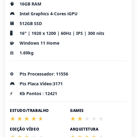
🧠
16GB RAM
🎮
Intel Graphics 4-Cores iGPU
💾
512GB SSD
🖥️
16" | 1920 x 1200 | 60Hz | IPS | 300 nits
🧩
Windows 11 Home
⚖️
1.69kg
⚙️
Pts Processador: 11556
🎮
Pts Placa Vídeo:3171
⚡
Kb Pontos : 12421
ESTUDO/TRABALHO
GAMES
EDIÇÃO VÍDEO
ARQUITETURA