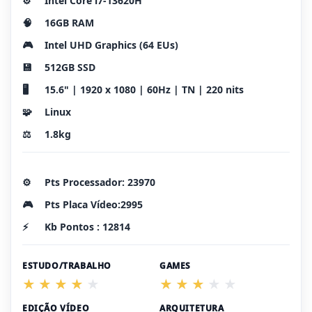
⚙️
Intel Core i7-13620H
🧠
16GB RAM
🎮
Intel UHD Graphics (64 EUs)
💾
512GB SSD
🖥️
15.6" | 1920 x 1080 | 60Hz | TN | 220 nits
🧩
Linux
⚖️
1.8kg
⚙️
Pts Processador: 23970
🎮
Pts Placa Vídeo:2995
⚡
Kb Pontos : 12814
ESTUDO/TRABALHO
GAMES
EDIÇÃO VÍDEO
ARQUITETURA