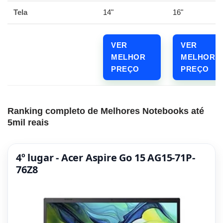
Tela
14"
16"
VER
VER
MELHOR
MELHOR
PREÇO
PREÇO
Ranking completo de Melhores Notebooks até
5mil reais
4º lugar - Acer Aspire Go 15 AG15-71P-
76Z8