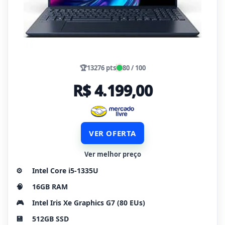
🏆
13276 pts
80 / 100
R$ 4.199,00
VER OFERTA
Ver melhor preço
⚙️
Intel Core i5-1335U
🧠
16GB RAM
🎮
Intel Iris Xe Graphics G7 (80 EUs)
💾
512GB SSD