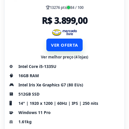
🏆
13276 pts
84 / 100
R$ 3.899,00
VER OFERTA
Ver melhor preço (4 lojas)
⚙️
Intel Core i5-1335U
🧠
16GB RAM
🎮
Intel Iris Xe Graphics G7 (80 EUs)
💾
512GB SSD
🖥️
14" | 1920 x 1200 | 60Hz | IPS | 250 nits
🧩
Windows 11 Pro
⚖️
1.61kg