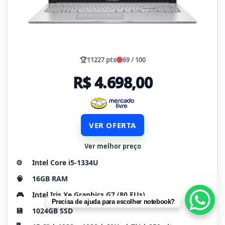
🏆
11227 pts
69 / 100
R$ 4.698,00
VER OFERTA
Ver melhor preço
⚙️
Intel Core i5-1334U
🧠
16GB RAM
🎮
Intel Iris Xe Graphics G7 (80 EUs)
Precisa de ajuda para escolher notebook?
💾
1024GB SSD