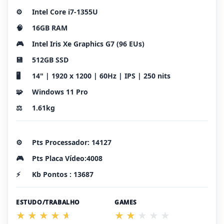
⚙️
Intel Core i7-1355U
🧠
16GB RAM
🎮
Intel Iris Xe Graphics G7 (96 EUs)
💾
512GB SSD
🖥️
14" | 1920 x 1200 | 60Hz | IPS | 250 nits
🧩
Windows 11 Pro
⚖️
1.61kg
⚙️
Pts Processador: 14127
🎮
Pts Placa Vídeo:4008
⚡
Kb Pontos : 13687
ESTUDO/TRABALHO
GAMES