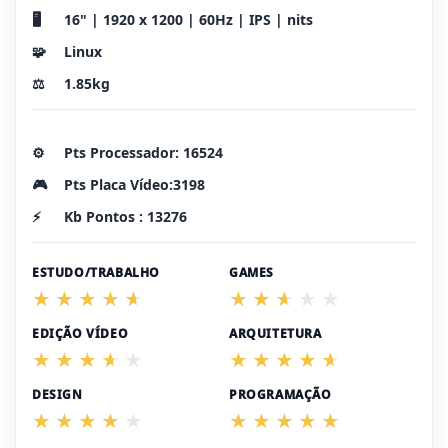
🖥️
16" | 1920 x 1200 | 60Hz | IPS | nits
🧩
Linux
⚖️
1.85kg
⚙️
Pts Processador: 16524
🎮
Pts Placa Vídeo:3198
⚡
Kb Pontos : 13276
ESTUDO/TRABALHO
GAMES
EDIÇÃO VÍDEO
ARQUITETURA
DESIGN
PROGRAMAÇÃO