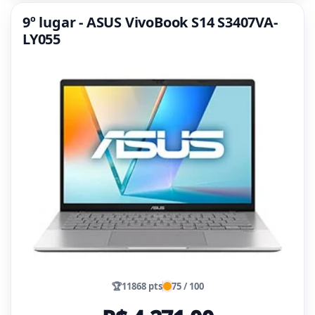
9º lugar - ASUS VivoBook S14 S3407VA-
LY055
🏆
11868 pts
75 / 100