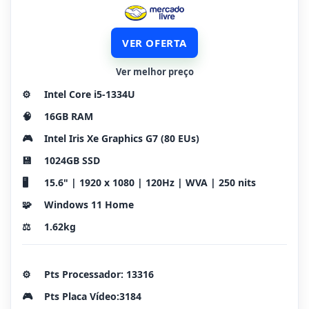
VER OFERTA
Ver melhor preço
⚙️
Intel Core i5-1334U
🧠
16GB RAM
🎮
Intel Iris Xe Graphics G7 (80 EUs)
💾
1024GB SSD
🖥️
15.6" | 1920 x 1080 | 120Hz | WVA | 250 nits
🧩
Windows 11 Home
⚖️
1.62kg
⚙️
Pts Processador: 13316
🎮
Pts Placa Vídeo:3184