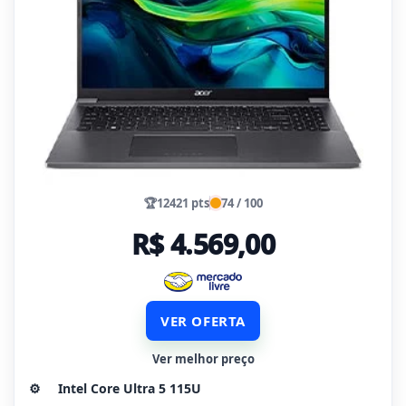
🏆
12421 pts
74 / 100
R$ 4.569,00
VER OFERTA
Ver melhor preço
⚙️
Intel Core Ultra 5 115U