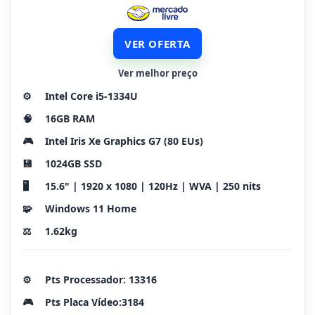
VER OFERTA
Ver melhor preço
⚙️
Intel Core i5-1334U
🧠
16GB RAM
🎮
Intel Iris Xe Graphics G7 (80 EUs)
💾
1024GB SSD
🖥️
15.6" | 1920 x 1080 | 120Hz | WVA | 250 nits
🧩
Windows 11 Home
⚖️
1.62kg
⚙️
Pts Processador: 13316
🎮
Pts Placa Vídeo:3184