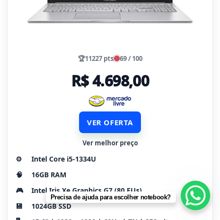
🏆
11227 pts
69 / 100
R$ 4.698,00
VER OFERTA
Ver melhor preço
⚙️
Intel Core i5-1334U
🧠
16GB RAM
🎮
Intel Iris Xe Graphics G7 (80 EUs)
Precisa de ajuda para escolher notebook?
💾
1024GB SSD