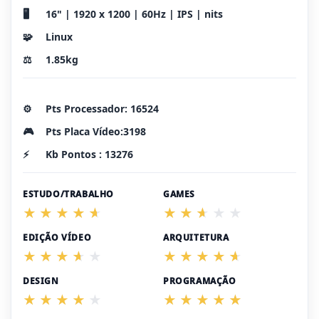
🖥️
16" | 1920 x 1200 | 60Hz | IPS | nits
🧩
Linux
⚖️
1.85kg
⚙️
Pts Processador: 16524
🎮
Pts Placa Vídeo:3198
⚡
Kb Pontos : 13276
ESTUDO/TRABALHO
GAMES
EDIÇÃO VÍDEO
ARQUITETURA
DESIGN
PROGRAMAÇÃO