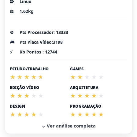
🧩
Linux
⚖️
1.62kg
⚙️
Pts Processador: 13333
🎮
Pts Placa Vídeo:3198
⚡
Kb Pontos : 12744
ESTUDO/TRABALHO
GAMES
EDIÇÃO VÍDEO
ARQUITETURA
DESIGN
PROGRAMAÇÃO
⌄ Ver análise completa