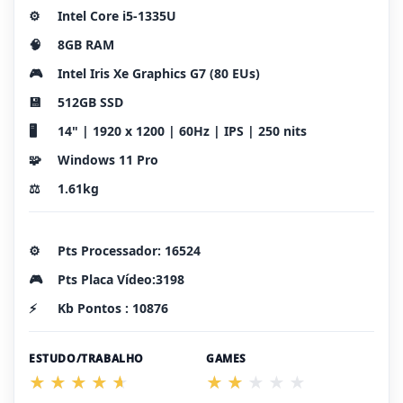
⚙️
Intel Core i5-1335U
🧠
8GB RAM
🎮
Intel Iris Xe Graphics G7 (80 EUs)
💾
512GB SSD
🖥️
14" | 1920 x 1200 | 60Hz | IPS | 250 nits
🧩
Windows 11 Pro
⚖️
1.61kg
⚙️
Pts Processador: 16524
🎮
Pts Placa Vídeo:3198
⚡
Kb Pontos : 10876
ESTUDO/TRABALHO
GAMES