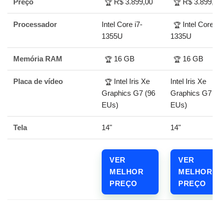
Preço
R$ 3.899,00
R$ 3.899,0
🏆
🏆
Processador
Intel Core i7-
Intel Core i
🏆
1355U
1335U
Memória RAM
16 GB
16 GB
🏆
🏆
Placa de vídeo
Intel Iris Xe
Intel Iris Xe
🏆
Graphics G7 (96
Graphics G7 (
EUs)
EUs)
Tela
14"
14"
VER
VER
MELHOR
MELHOR
PREÇO
PREÇO