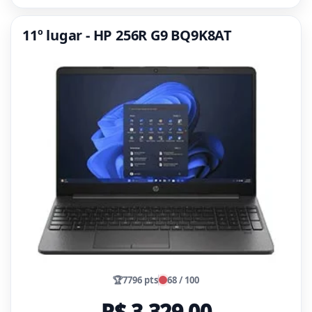
11º lugar - HP 256R G9 BQ9K8AT
🏆
7796 pts
68 / 100
R$ 3.329,00