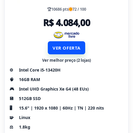
🏆
10686 pts
72 / 100
R$ 4.084,00
VER OFERTA
Ver melhor preço (2 lojas)
⚙️
Intel Core i5-13420H
🧠
16GB RAM
🎮
Intel UHD Graphics Xe G4 (48 EUs)
💾
512GB SSD
🖥️
15.6" | 1920 x 1080 | 60Hz | TN | 220 nits
🧩
Linux
⚖️
1.8kg