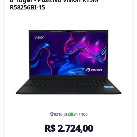
R58256BI-15
🏆
9216 pts
84 / 100
R$ 2.724,00