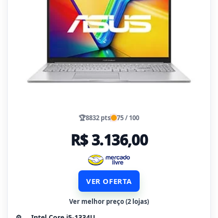
🏆
8832 pts
75 / 100
R$ 3.136,00
VER OFERTA
Ver melhor preço (2 lojas)
⚙️
Intel Core i5-1334U