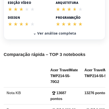
EDIÇÃO VÍDEO
ARQUITETURA
DESIGN
PROGRAMAÇÃO
⌄ Ver análise completa
Comparação rápida – TOP 3 notebooks
Acer TravelMate
Acer TravelMa
TMP214-55-
TMP214-55-54
70G2
Nota KB
13687
13276 pontos
🏆
pontos