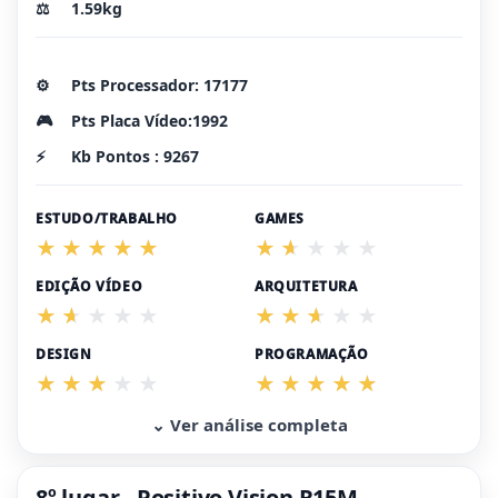
⚖️
1.59kg
⚙️
Pts Processador: 17177
🎮
Pts Placa Vídeo:1992
⚡
Kb Pontos : 9267
ESTUDO/TRABALHO
GAMES
EDIÇÃO VÍDEO
ARQUITETURA
DESIGN
PROGRAMAÇÃO
⌄ Ver análise completa
8º lugar - Positivo Vision R15M