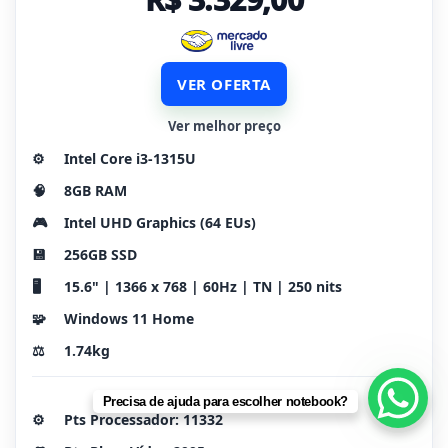
VER OFERTA
Ver melhor preço
⚙️
Intel Core i3-1315U
🧠
8GB RAM
🎮
Intel UHD Graphics (64 EUs)
💾
256GB SSD
🖥️
15.6" | 1366 x 768 | 60Hz | TN | 250 nits
🧩
Windows 11 Home
⚖️
1.74kg
Precisa de ajuda para escolher notebook?
⚙️
Pts Processador: 11332