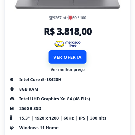
🏆
9267 pts
69 / 100
R$ 3.818,00
VER OFERTA
Ver melhor preço
⚙️
Intel Core i5-13420H
🧠
8GB RAM
🎮
Intel UHD Graphics Xe G4 (48 EUs)
💾
256GB SSD
🖥️
15.3" | 1920 x 1200 | 60Hz | IPS | 300 nits
🧩
Windows 11 Home