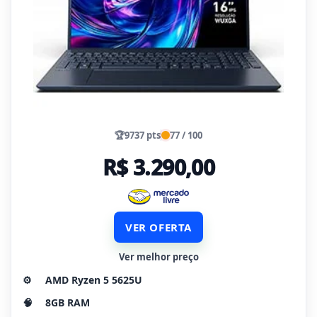
🏆
9737 pts
77 / 100
R$ 3.290,00
VER OFERTA
Ver melhor preço
⚙️
AMD Ryzen 5 5625U
🧠
8GB RAM