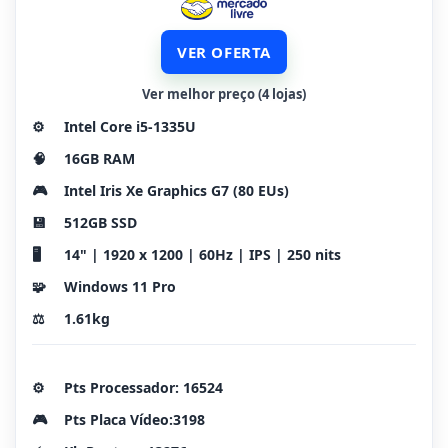
VER OFERTA
Ver melhor preço (4 lojas)
⚙️
Intel Core i5-1335U
🧠
16GB RAM
🎮
Intel Iris Xe Graphics G7 (80 EUs)
💾
512GB SSD
🖥️
14" | 1920 x 1200 | 60Hz | IPS | 250 nits
🧩
Windows 11 Pro
⚖️
1.61kg
⚙️
Pts Processador: 16524
🎮
Pts Placa Vídeo:3198