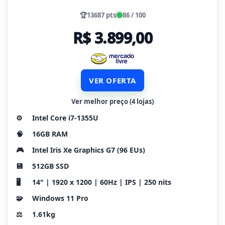
🏆
13687 pts
86 / 100
R$ 3.899,00
VER OFERTA
Ver melhor preço (4 lojas)
⚙️
Intel Core i7-1355U
🧠
16GB RAM
🎮
Intel Iris Xe Graphics G7 (96 EUs)
💾
512GB SSD
🖥️
14" | 1920 x 1200 | 60Hz | IPS | 250 nits
🧩
Windows 11 Pro
⚖️
1.61kg