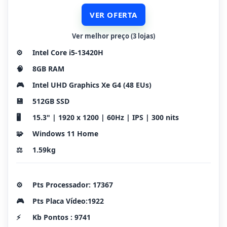
VER OFERTA
Ver melhor preço (3 lojas)
⚙️
Intel Core i5-13420H
🧠
8GB RAM
🎮
Intel UHD Graphics Xe G4 (48 EUs)
💾
512GB SSD
🖥️
15.3" | 1920 x 1200 | 60Hz | IPS | 300 nits
🧩
Windows 11 Home
⚖️
1.59kg
⚙️
Pts Processador: 17367
🎮
Pts Placa Vídeo:1922
⚡
Kb Pontos : 9741