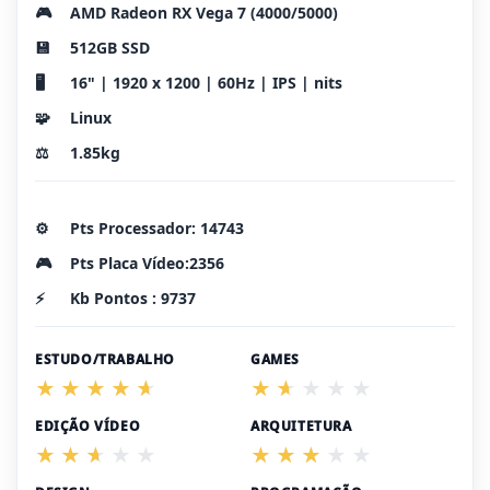
🎮
AMD Radeon RX Vega 7 (4000/5000)
💾
512GB SSD
🖥️
16" | 1920 x 1200 | 60Hz | IPS | nits
🧩
Linux
⚖️
1.85kg
⚙️
Pts Processador: 14743
🎮
Pts Placa Vídeo:2356
⚡
Kb Pontos : 9737
ESTUDO/TRABALHO
GAMES
EDIÇÃO VÍDEO
ARQUITETURA