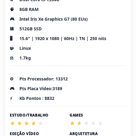
🧠
8GB RAM
🎮
Intel Iris Xe Graphics G7 (80 EUs)
💾
512GB SSD
🖥️
15.6" | 1920 x 1080 | 60Hz | TN | 250 nits
🧩
Linux
⚖️
1.7kg
⚙️
Pts Processador: 13312
🎮
Pts Placa Vídeo:3189
⚡
Kb Pontos : 8832
ESTUDO/TRABALHO
GAMES
EDIÇÃO VÍDEO
ARQUITETURA