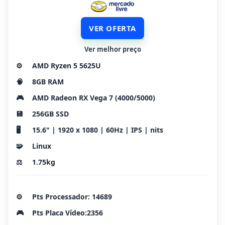
VER OFERTA
Ver melhor preço
⚙️
AMD Ryzen 5 5625U
🧠
8GB RAM
🎮
AMD Radeon RX Vega 7 (4000/5000)
💾
256GB SSD
🖥️
15.6" | 1920 x 1080 | 60Hz | IPS | nits
🧩
Linux
⚖️
1.75kg
⚙️
Pts Processador: 14689
🎮
Pts Placa Vídeo:2356