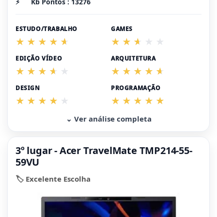
⚡
Kb Pontos : 13276
ESTUDO/TRABALHO
GAMES
EDIÇÃO VÍDEO
ARQUITETURA
DESIGN
PROGRAMAÇÃO
⌄ Ver análise completa
3º lugar - Acer TravelMate TMP214-55-
59VU
🏷️ Excelente Escolha