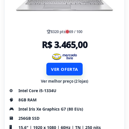
🏆
8320 pts
69 / 100
R$ 3.465,00
VER OFERTA
Ver melhor preço (2 lojas)
⚙️
Intel Core i5-1334U
🧠
8GB RAM
🎮
Intel Iris Xe Graphics G7 (80 EUs)
💾
256GB SSD
🖥️
15.6" | 1920 x 1080 | 60Hz | TN | 250 nits