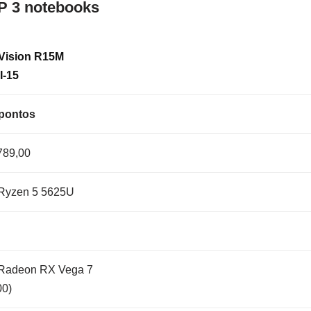
P 3 notebooks
 Vision R15M
I-15
pontos
789,00
yzen 5 5625U
adeon RX Vega 7
00)