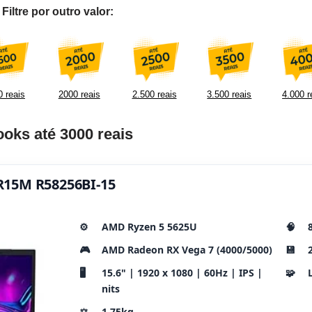
iltre por outro valor:
 reais
2000 reais
2.500 reais
3.500 reais
4.000 r
oks até 3000 reais
n R15M R58256BI-15
⚙️
AMD Ryzen 5 5625U
🧠
🎮
AMD Radeon RX Vega 7 (4000/5000)
💾
🖥️
15.6" | 1920 x 1080 | 60Hz | IPS |
🧩
nits
⚖️
1.75kg