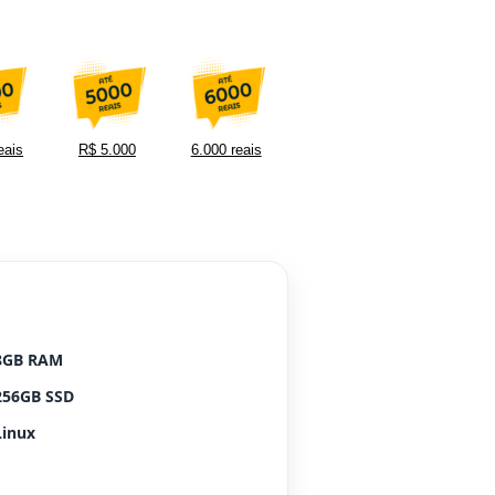
eais
R$ 5.000
6.000 reais
8GB RAM
256GB SSD
Linux