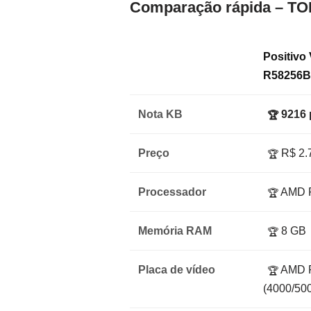
Comparação rápida – TO
Positivo
R58256B
Nota KB
9216 
🏆
Preço
R$ 2.
🏆
Processador
AMD R
🏆
Memória RAM
8 GB
🏆
Placa de vídeo
AMD R
🏆
(4000/50