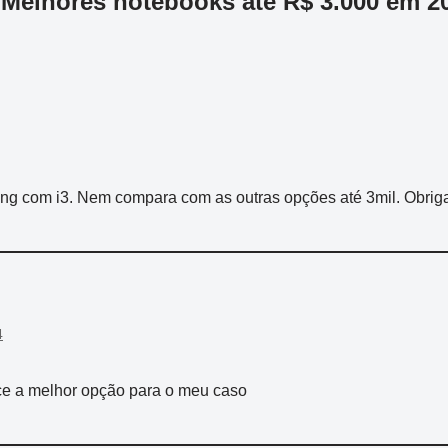
Melhores notebooks até R$ 3.000 em 2
g com i3. Nem compara com as outras opções até 3mil. Obriga
4
ce a melhor opção para o meu caso