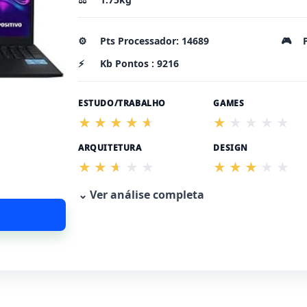
⚙️
Pts Processador: 14689
🎮
⚡
Kb Pontos : 9216
ESTUDO/TRABALHO
GAMES
ARQUITETURA
DESIGN
⌄ Ver análise completa