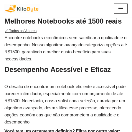
Pular
Melhores Notebooks até 1500 reais
para
o
🔗 Todos os Valores
conteúdo
Encontre notebooks econômicos sem sacrificar a qualidade e o
desempenho. Nosso algoritmo avançado categoriza opções até
R$1500, garantindo o melhor custo-benefício para suas
necessidades.
Desempenho Acessível e Eficaz
O desafio de encontrar um notebook eficiente e acessível pode
parecer intimidador, especialmente com um orçamento de até
R$1500. No entanto, nossa sofisticada seleção, curada por um
algoritmo avançado, desmistifica esse processo, oferecendo
opções econômicas que não comprometem a qualidade e o
desempenho.
Você tem um orçamento definido? Filtre por outro valor: