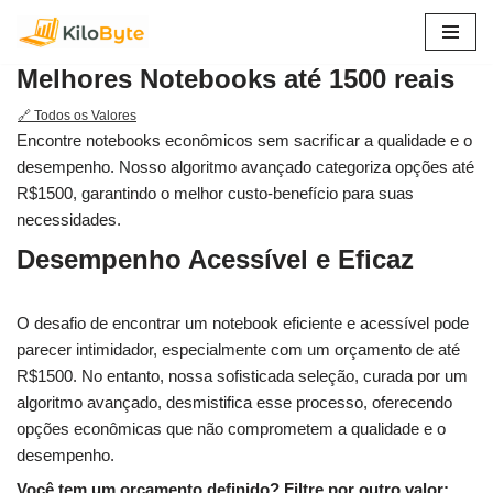
Pular
Melhores Notebooks até 1500 reais
para
o
🔗 Todos os Valores
conteúdo
Encontre notebooks econômicos sem sacrificar a qualidade e o
desempenho. Nosso algoritmo avançado categoriza opções até
R$1500, garantindo o melhor custo-benefício para suas
necessidades.
Desempenho Acessível e Eficaz
O desafio de encontrar um notebook eficiente e acessível pode
parecer intimidador, especialmente com um orçamento de até
R$1500. No entanto, nossa sofisticada seleção, curada por um
algoritmo avançado, desmistifica esse processo, oferecendo
opções econômicas que não comprometem a qualidade e o
desempenho.
Você tem um orçamento definido? Filtre por outro valor: