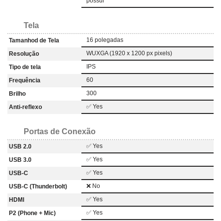
possui
Tela
16 polegadas
Tamanhod de Tela
WUXGA (1920 x 1200 px pixels)
Resolução
IPS
Tipo de tela
60
Frequência
300
Brilho
✅ Yes
Anti-reflexo
Portas de Conexão
✅ Yes
USB 2.0
✅ Yes
USB 3.0
✅ Yes
USB-C
❌ No
USB-C (Thunderbolt)
✅ Yes
HDMI
✅ Yes
P2 (Phone + Mic)