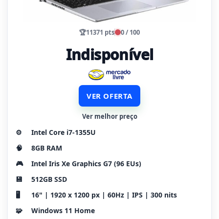
🏆
11371 pts
0 / 100
Indisponível
VER OFERTA
Ver melhor preço
⚙️
Intel Core i7-1355U
🧠
8GB RAM
🎮
Intel Iris Xe Graphics G7 (96 EUs)
💾
512GB SSD
🖥️
16" | 1920 x 1200 px | 60Hz | IPS | 300 nits
🧩
Windows 11 Home