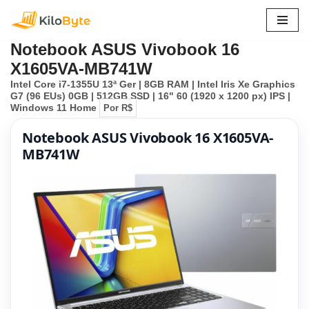
Pular
Notebook ASUS Vivobook 16
para
X1605VA-MB741W
o
Intel Core i7-1355U 13ª Ger | 8GB RAM | Intel Iris Xe Graphics
conteúdo
G7 (96 EUs) 0GB | 512GB SSD | 16" 60 (1920 x 1200 px) IPS |
Windows 11 Home
Por R$
Notebook ASUS Vivobook 16 X1605VA-
MB741W