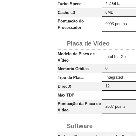
4.2 GHz
Turbo Speed
8MB
Cache L3
Pontuação do
9903 pontos
Processador
Placa de Vídeo
Modelo da Placa de
Intel Iris Xe
Vídeo
0
Memória Gráfica
Integrated
Tipo de Placa
12
DirectX
--
Max TDP
Pontuação da Placa de
2687 points
Vídeo
Software