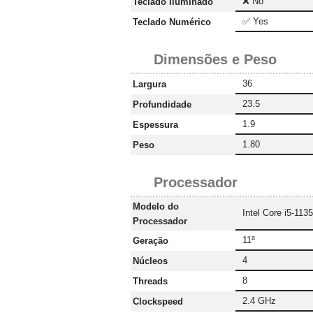
❌ No
Teclado Iluminado
✅ Yes
Teclado Numérico
Dimensões e Peso
36
Largura
23.5
Profundidade
1.9
Espessura
1.80
Peso
Processador
Modelo do
Intel Core i5-113
Processador
11ª
Geração
4
Núcleos
8
Threads
2.4 GHz
Clockspeed