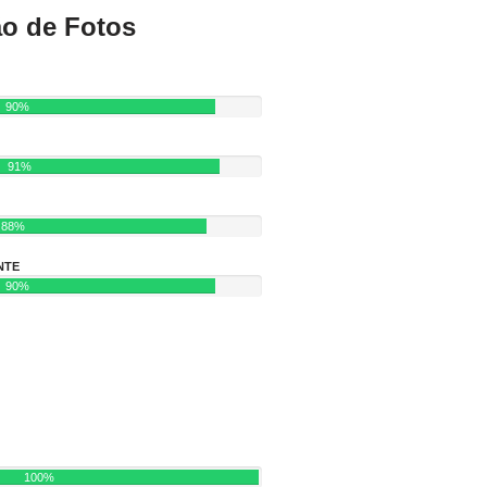
ão de Fotos
90%
91%
88%
NTE
90%
100%