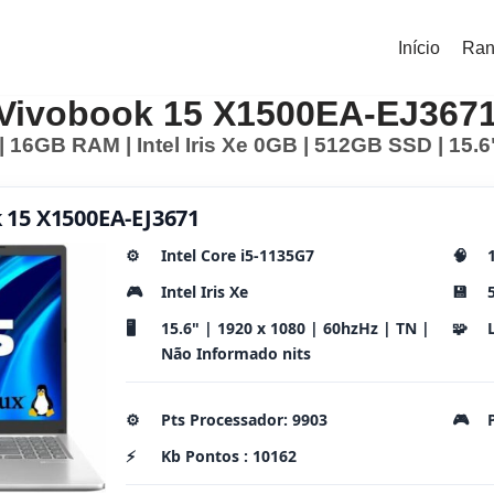
Início
Ran
Vivobook 15 X1500EA-EJ367
 | 16GB RAM | Intel Iris Xe 0GB | 512GB SSD | 15.6
 15 X1500EA-EJ3671
⚙️
Intel Core i5-1135G7
🧠
🎮
Intel Iris Xe
💾
🖥️
15.6" | 1920 x 1080 | 60hzHz | TN |
🧩
Não Informado nits
⚙️
Pts Processador: 9903
🎮
⚡
Kb Pontos : 10162