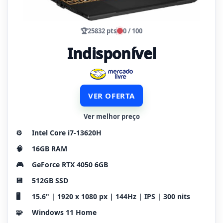
🏆
25832 pts
0 / 100
Indisponível
VER OFERTA
Ver melhor preço
⚙️
Intel Core i7-13620H
🧠
16GB RAM
🎮
GeForce RTX 4050 6GB
💾
512GB SSD
🖥️
15.6" | 1920 x 1080 px | 144Hz | IPS | 300 nits
🧩
Windows 11 Home