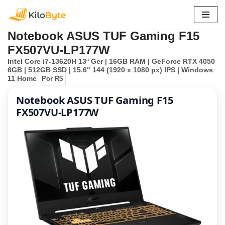
Pular
Notebook ASUS TUF Gaming F15
para
FX507VU-LP177W
o
Intel Core i7-13620H 13ª Ger | 16GB RAM | GeForce RTX 4050
conteúdo
6GB | 512GB SSD | 15.6" 144 (1920 x 1080 px) IPS | Windows
11 Home
Por R$
Notebook ASUS TUF Gaming F15
FX507VU-LP177W