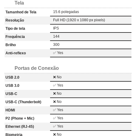
Tela
15.6 polegadas
Tamanhod de Tela
Full HD (1920 x 1080 px pixels)
Resolução
IPS
Tipo de tela
144
Frequência
300
Brilho
✅ Yes
Anti-reflexo
Portas de Conexão
❌ No
USB 2.0
✅ Yes
USB 3.0
❌ No
USB-C
❌ No
USB-C (Thunderbolt)
✅ Yes
HDMI
✅ Yes
P2 (Phone + Mic)
✅ Yes
Ethernet (RJ-45)
❌ No
Biometria