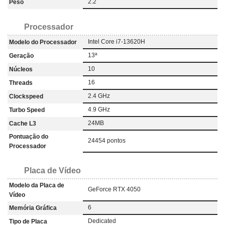
2.2
Peso
Processador
Intel Core i7-13620H
Modelo do Processador
13ª
Geração
10
Núcleos
16
Threads
2.4 GHz
Clockspeed
4.9 GHz
Turbo Speed
24MB
Cache L3
Pontuação do
24454 pontos
Processador
Placa de Vídeo
Modelo da Placa de
GeForce RTX 4050
Vídeo
6
Memória Gráfica
‎Dedicated
Tipo de Placa