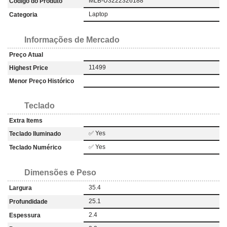
MLB-U3222326188
Código do Produto
Laptop
Categoria
Informações de Mercado
Preço Atual
11499
Highest Price
Menor Preço Histórico
Teclado
Extra Items
✅ Yes
Teclado Iluminado
✅ Yes
Teclado Numérico
Dimensões e Peso
35.4
Largura
25.1
Profundidade
2.4
Espessura