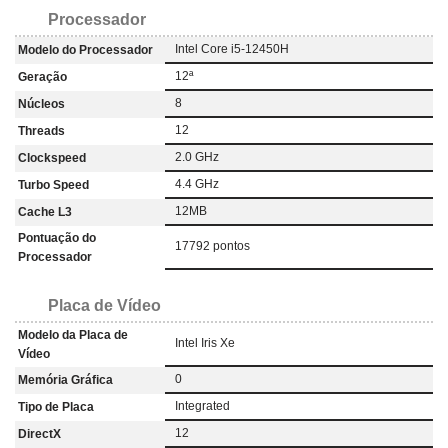
Processador
Intel Core i5-12450H
Modelo do Processador
12ª
Geração
8
Núcleos
12
Threads
2.0 GHz
Clockspeed
4.4 GHz
Turbo Speed
12MB
Cache L3
Pontuação do
17792 pontos
Processador
Placa de Vídeo
Modelo da Placa de
Intel Iris Xe
Vídeo
0
Memória Gráfica
Integrated
Tipo de Placa
12
DirectX