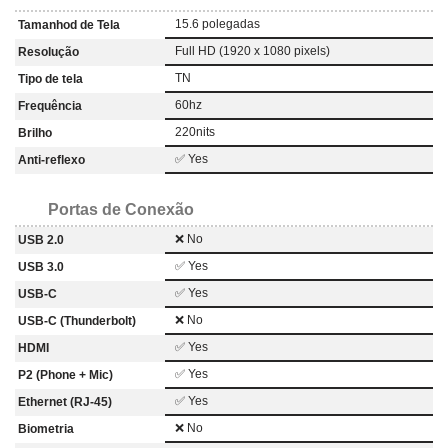
15.6 polegadas
Tamanhod de Tela
Full HD (1920 x 1080 pixels)
Resolução
TN
Tipo de tela
60hz
Frequência
220nits
Brilho
✅ Yes
Anti-reflexo
Portas de Conexão
❌ No
USB 2.0
✅ Yes
USB 3.0
✅ Yes
USB-C
❌ No
USB-C (Thunderbolt)
✅ Yes
HDMI
✅ Yes
P2 (Phone + Mic)
✅ Yes
Ethernet (RJ-45)
❌ No
Biometria