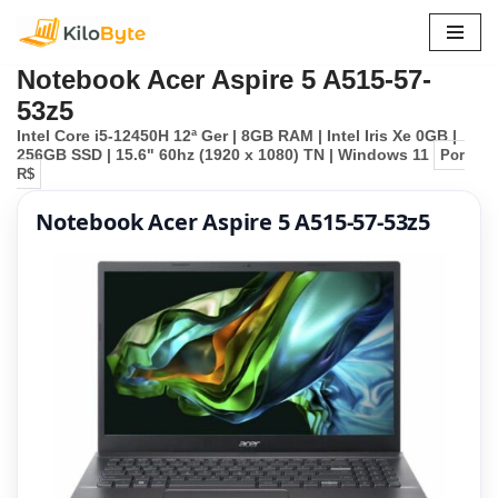
Pular
Notebook Acer Aspire 5 A515-57-
para
53z5
o
Intel Core i5-12450H 12ª Ger | 8GB RAM | Intel Iris Xe 0GB |
conteúdo
256GB SSD | 15.6" 60hz (1920 x 1080) TN | Windows 11
Por
R$
Notebook Acer Aspire 5 A515-57-53z5