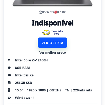
🏆
8566 pts
0 / 100
Indisponível
VER OFERTA
Ver melhor preço
⚙️
Intel Core i5-12450H
🧠
8GB RAM
🎮
Intel Iris Xe
💾
256GB SSD
🖥️
15.6" | 1920 x 1080 | 60hzHz | TN | 220nits nits
🧩
Windows 11