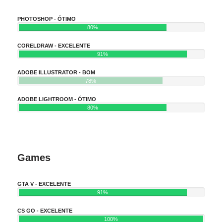
PHOTOSHOP - ÓTIMO
80%
CORELDRAW - EXCELENTE
91%
ADOBE ILLUSTRATOR - BOM
78%
ADOBE LIGHTROOM - ÓTIMO
80%
Games
GTA V - EXCELENTE
91%
CS GO - EXCELENTE
100%