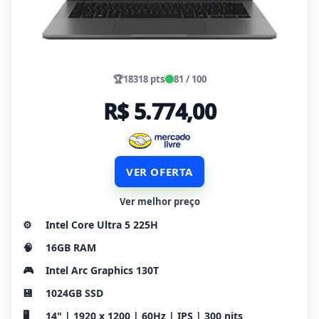
🏆
18318 pts
81 / 100
R$ 5.774,00
VER OFERTA
Ver melhor preço
⚙️
Intel Core Ultra 5 225H
🧠
16GB RAM
🎮
Intel Arc Graphics 130T
💾
1024GB SSD
🖥️
14" | 1920 x 1200 | 60Hz | IPS | 300 nits