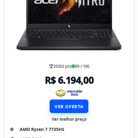
🏆
25502 pts
95 / 100
R$ 6.194,00
VER OFERTA
Ver melhor preço
⚙️
AMD Ryzen 7 7735HS