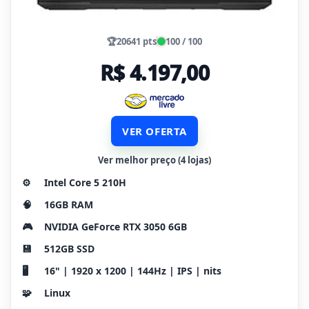
🏆
20641 pts
100 / 100
R$ 4.197,00
VER OFERTA
Ver melhor preço (4 lojas)
⚙️
Intel Core 5 210H
🧠
16GB RAM
🎮
NVIDIA GeForce RTX 3050 6GB
💾
512GB SSD
🖥️
16" | 1920 x 1200 | 144Hz | IPS | nits
🧩
Linux