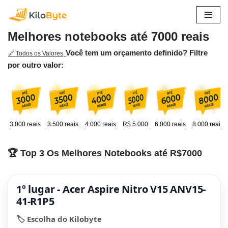
Pular
Melhores notebooks até 7000 reais
para
o
Você tem um orçamento definido? Filtre
🔗 Todos os Valores
conteúdo
por outro valor:
3.000 reais
3.500 reais
4.000 reais
R$ 5.000
6.000 reais
8.000 reais
🏆 Top 3 Os Melhores Notebooks até R$7000
1º lugar - Acer Aspire Nitro V15 ANV15-
41-R1P5
🏷️ Escolha do Kilobyte