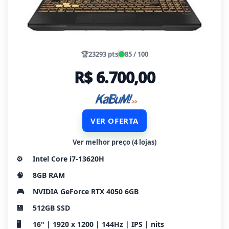
🏆
23293 pts
85 / 100
R$ 6.700,00
VER OFERTA
Ver melhor preço (4 lojas)
⚙️
Intel Core i7-13620H
🧠
8GB RAM
🎮
NVIDIA GeForce RTX 4050 6GB
💾
512GB SSD
🖥️
16" | 1920 x 1200 | 144Hz | IPS | nits