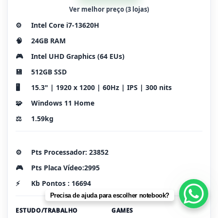
Ver melhor preço (3 lojas)
⚙️
Intel Core i7-13620H
🧠
24GB RAM
🎮
Intel UHD Graphics (64 EUs)
💾
512GB SSD
🖥️
15.3" | 1920 x 1200 | 60Hz | IPS | 300 nits
🧩
Windows 11 Home
⚖️
1.59kg
⚙️
Pts Processador: 23852
🎮
Pts Placa Vídeo:2995
⚡
Kb Pontos : 16694
Precisa de ajuda para escolher notebook?
ESTUDO/TRABALHO
GAMES