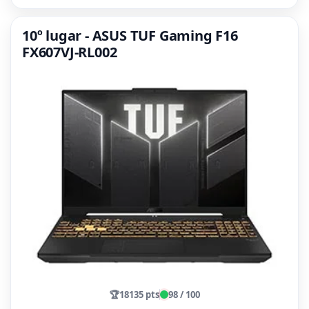
10º lugar - ASUS TUF Gaming F16
FX607VJ-RL002
🏆
18135 pts
98 / 100