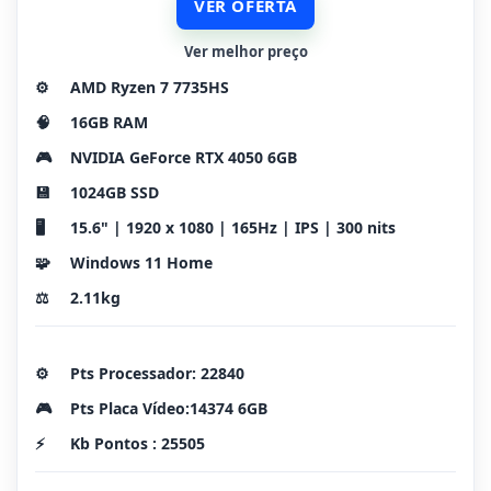
VER OFERTA
Ver melhor preço
⚙️
AMD Ryzen 7 7735HS
🧠
16GB RAM
🎮
NVIDIA GeForce RTX 4050 6GB
💾
1024GB SSD
🖥️
15.6" | 1920 x 1080 | 165Hz | IPS | 300 nits
🧩
Windows 11 Home
⚖️
2.11kg
⚙️
Pts Processador: 22840
🎮
Pts Placa Vídeo:14374 6GB
⚡
Kb Pontos : 25505