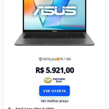
🏆
18318 pts
79 / 100
R$ 5.921,00
VER OFERTA
Ver melhor preço
⚙️
Intel Core Ultra 5 225H