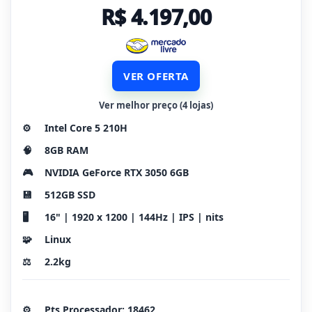
R$ 4.197,00
VER OFERTA
Ver melhor preço (4 lojas)
⚙️
Intel Core 5 210H
🧠
8GB RAM
🎮
NVIDIA GeForce RTX 3050 6GB
💾
512GB SSD
🖥️
16" | 1920 x 1200 | 144Hz | IPS | nits
🧩
Linux
⚖️
2.2kg
⚙️
Pts Processador: 18462