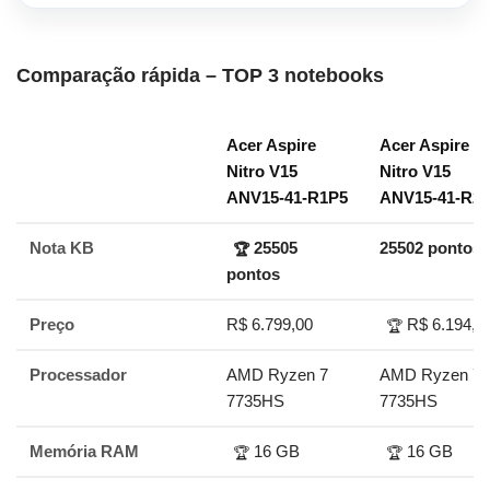
Comparação rápida – TOP 3 notebooks
Acer Aspire
Acer Aspire
Nitro V15
Nitro V15
ANV15-41-R1P5
ANV15-41-R2
Nota KB
25505
25502 pontos
🏆
pontos
Preço
R$ 6.799,00
R$ 6.194,0
🏆
Processador
AMD Ryzen 7
AMD Ryzen 7
7735HS
7735HS
Memória RAM
16 GB
16 GB
🏆
🏆