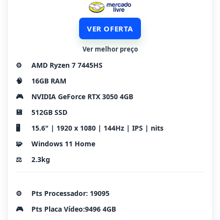
VER OFERTA
Ver melhor preço
⚙️
AMD Ryzen 7 7445HS
🧠
16GB RAM
🎮
NVIDIA GeForce RTX 3050 4GB
💾
512GB SSD
🖥️
15.6" | 1920 x 1080 | 144Hz | IPS | nits
🧩
Windows 11 Home
⚖️
2.3kg
⚙️
Pts Processador: 19095
🎮
Pts Placa Vídeo:9496 4GB