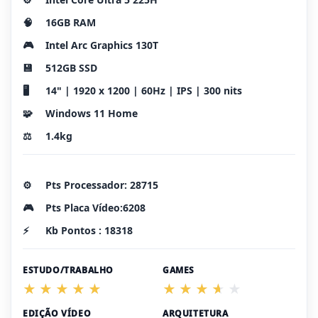
🧠
16GB RAM
🎮
Intel Arc Graphics 130T
💾
512GB SSD
🖥️
14" | 1920 x 1200 | 60Hz | IPS | 300 nits
🧩
Windows 11 Home
⚖️
1.4kg
⚙️
Pts Processador: 28715
🎮
Pts Placa Vídeo:6208
⚡
Kb Pontos : 18318
ESTUDO/TRABALHO
GAMES
EDIÇÃO VÍDEO
ARQUITETURA