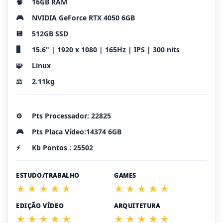
🧠
16GB RAM
🎮
NVIDIA GeForce RTX 4050 6GB
💾
512GB SSD
🖥️
15.6" | 1920 x 1080 | 165Hz | IPS | 300 nits
🧩
Linux
⚖️
2.11kg
⚙️
Pts Processador: 22825
🎮
Pts Placa Vídeo:14374 6GB
⚡
Kb Pontos : 25502
ESTUDO/TRABALHO
GAMES
EDIÇÃO VÍDEO
ARQUITETURA