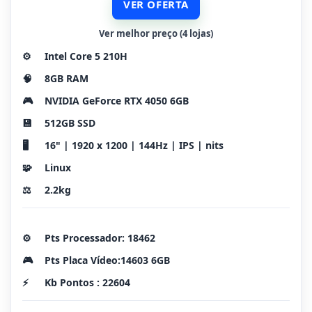
VER OFERTA
Ver melhor preço (4 lojas)
⚙️
Intel Core 5 210H
🧠
8GB RAM
🎮
NVIDIA GeForce RTX 4050 6GB
💾
512GB SSD
🖥️
16" | 1920 x 1200 | 144Hz | IPS | nits
🧩
Linux
⚖️
2.2kg
⚙️
Pts Processador: 18462
🎮
Pts Placa Vídeo:14603 6GB
⚡
Kb Pontos : 22604