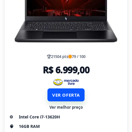
🏆
21504 pts
79 / 100
R$ 6.999,00
VER OFERTA
Ver melhor preço
⚙️
Intel Core i7-13620H
🧠
16GB RAM