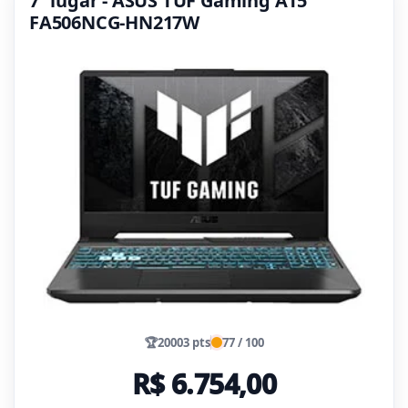
7º lugar - ASUS TUF Gaming A15
FA506NCG-HN217W
🏆
20003 pts
77 / 100
R$ 6.754,00