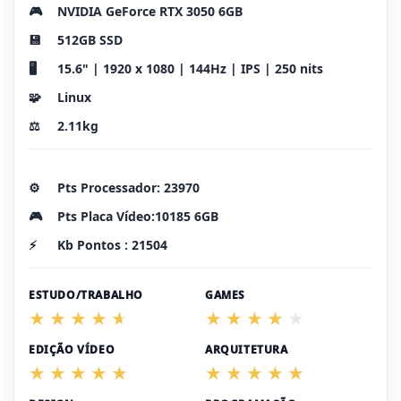
🎮
NVIDIA GeForce RTX 3050 6GB
💾
512GB SSD
🖥️
15.6" | 1920 x 1080 | 144Hz | IPS | 250 nits
🧩
Linux
⚖️
2.11kg
⚙️
Pts Processador: 23970
🎮
Pts Placa Vídeo:10185 6GB
⚡
Kb Pontos : 21504
ESTUDO/TRABALHO
GAMES
EDIÇÃO VÍDEO
ARQUITETURA