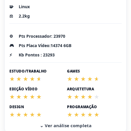
🧩
Linux
⚖️
2.2kg
⚙️
Pts Processador: 23970
🎮
Pts Placa Vídeo:14374 6GB
⚡
Kb Pontos : 23293
ESTUDO/TRABALHO
GAMES
EDIÇÃO VÍDEO
ARQUITETURA
DESIGN
PROGRAMAÇÃO
⌄ Ver análise completa