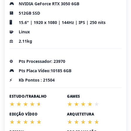
🎮
NVIDIA GeForce RTX 3050 6GB
💾
512GB SSD
🖥️
15.6" | 1920 x 1080 | 144Hz | IPS | 250 nits
🧩
Linux
⚖️
2.11kg
⚙️
Pts Processador: 23970
🎮
Pts Placa Vídeo:10185 6GB
⚡
Kb Pontos : 21504
ESTUDO/TRABALHO
GAMES
EDIÇÃO VÍDEO
ARQUITETURA