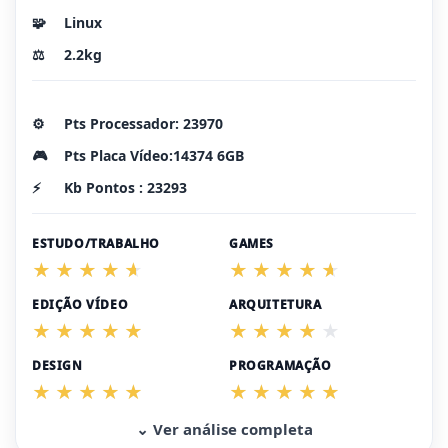
🧩
Linux
⚖️
2.2kg
⚙️
Pts Processador: 23970
🎮
Pts Placa Vídeo:14374 6GB
⚡
Kb Pontos : 23293
ESTUDO/TRABALHO
GAMES
EDIÇÃO VÍDEO
ARQUITETURA
DESIGN
PROGRAMAÇÃO
⌄ Ver análise completa