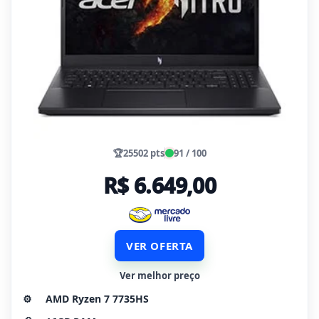
🏆
25502 pts
91 / 100
R$ 6.649,00
VER OFERTA
Ver melhor preço
⚙️
AMD Ryzen 7 7735HS