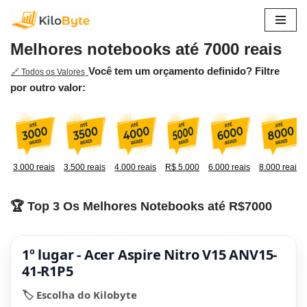
Pular
Melhores notebooks até 7000 reais
para
o
Você tem um orçamento definido? Filtre
🔗 Todos os Valores
conteúdo
por outro valor:
3.000 reais
3.500 reais
4.000 reais
R$ 5.000
6.000 reais
8.000 reais
🏆 Top 3 Os Melhores Notebooks até R$7000
1º lugar - Acer Aspire Nitro V15 ANV15-
41-R1P5
🏷️ Escolha do Kilobyte