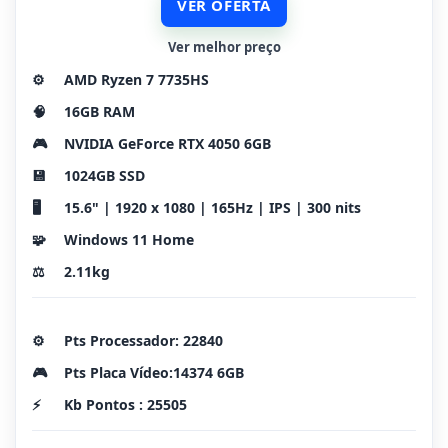
VER OFERTA
Ver melhor preço
⚙️
AMD Ryzen 7 7735HS
🧠
16GB RAM
🎮
NVIDIA GeForce RTX 4050 6GB
💾
1024GB SSD
🖥️
15.6" | 1920 x 1080 | 165Hz | IPS | 300 nits
🧩
Windows 11 Home
⚖️
2.11kg
⚙️
Pts Processador: 22840
🎮
Pts Placa Vídeo:14374 6GB
⚡
Kb Pontos : 25505