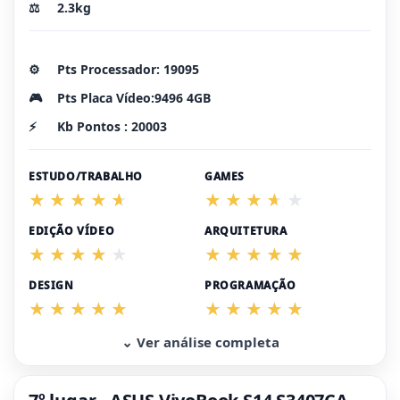
⚖️
2.3kg
⚙️
Pts Processador: 19095
🎮
Pts Placa Vídeo:9496 4GB
⚡
Kb Pontos : 20003
ESTUDO/TRABALHO
GAMES
EDIÇÃO VÍDEO
ARQUITETURA
DESIGN
PROGRAMAÇÃO
⌄ Ver análise completa