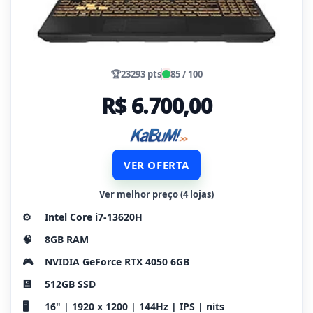
🏆
23293 pts
85 / 100
R$ 6.700,00
VER OFERTA
Ver melhor preço (4 lojas)
⚙️
Intel Core i7-13620H
🧠
8GB RAM
🎮
NVIDIA GeForce RTX 4050 6GB
💾
512GB SSD
🖥️
16" | 1920 x 1200 | 144Hz | IPS | nits