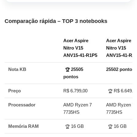
Comparação rápida – TOP 3 notebooks
Acer Aspire
Acer Aspire
Nitro V15
Nitro V15
ANV15-41-R1P5
ANV15-41-R2
Nota KB
25505
25502 pontos
🏆
pontos
Preço
R$ 6.799,00
R$ 6.649,0
🏆
Processador
AMD Ryzen 7
AMD Ryzen 7
7735HS
7735HS
Memória RAM
16 GB
16 GB
🏆
🏆