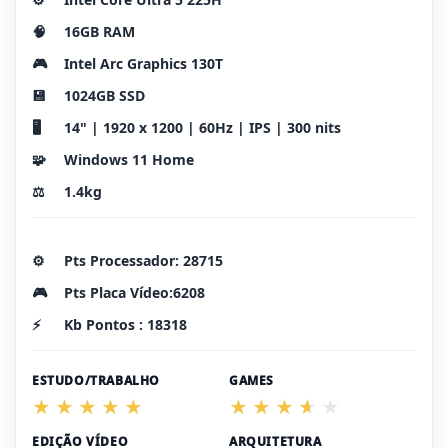
🧠
16GB RAM
🎮
Intel Arc Graphics 130T
💾
1024GB SSD
🖥️
14" | 1920 x 1200 | 60Hz | IPS | 300 nits
🧩
Windows 11 Home
⚖️
1.4kg
⚙️
Pts Processador: 28715
🎮
Pts Placa Vídeo:6208
⚡
Kb Pontos : 18318
ESTUDO/TRABALHO
GAMES
EDIÇÃO VÍDEO
ARQUITETURA