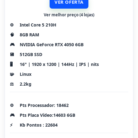
VER OFERTA
Ver melhor preço (4 lojas)
⚙️
Intel Core 5 210H
🧠
8GB RAM
🎮
NVIDIA GeForce RTX 4050 6GB
💾
512GB SSD
🖥️
16" | 1920 x 1200 | 144Hz | IPS | nits
🧩
Linux
⚖️
2.2kg
⚙️
Pts Processador: 18462
🎮
Pts Placa Vídeo:14603 6GB
⚡
Kb Pontos : 22604