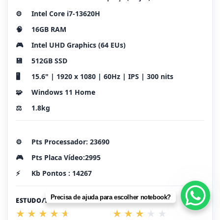
⚙️
Intel Core i7-13620H
🧠
16GB RAM
🎮
Intel UHD Graphics (64 EUs)
💾
512GB SSD
🖥️
15.6" | 1920 x 1080 | 60Hz | IPS | 300 nits
🧩
Windows 11 Home
⚖️
1.8kg
⚙️
Pts Processador: 23690
🎮
Pts Placa Vídeo:2995
⚡
Kb Pontos : 14267
Precisa de ajuda para escolher notebook?
ESTUDO/TRABALHO
GAMES