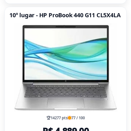
10º lugar - HP ProBook 440 G11 CL5X4LA
🏆
14277 pts
77 / 100