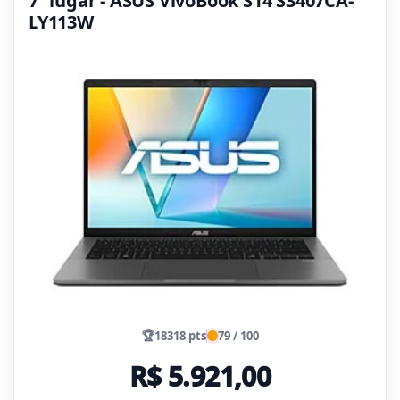
7º lugar - ASUS VivoBook S14 S3407CA-
LY113W
🏆
18318 pts
79 / 100
R$ 5.921,00