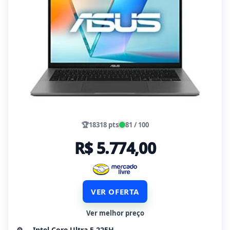
🏆
18318 pts
81 / 100
R$ 5.774,00
VER OFERTA
Ver melhor preço
⚙️
Intel Core Ultra 5 225H