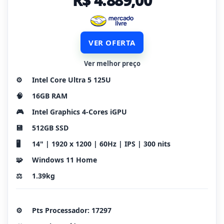
R$ 4.889,00
VER OFERTA
Ver melhor preço
⚙️
Intel Core Ultra 5 125U
🧠
16GB RAM
🎮
Intel Graphics 4-Cores iGPU
💾
512GB SSD
🖥️
14" | 1920 x 1200 | 60Hz | IPS | 300 nits
🧩
Windows 11 Home
⚖️
1.39kg
⚙️
Pts Processador: 17297