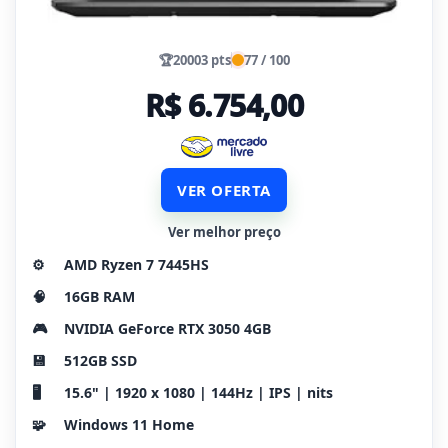
🏆
20003 pts
77 / 100
R$ 6.754,00
VER OFERTA
Ver melhor preço
⚙️
AMD Ryzen 7 7445HS
🧠
16GB RAM
🎮
NVIDIA GeForce RTX 3050 4GB
💾
512GB SSD
🖥️
15.6" | 1920 x 1080 | 144Hz | IPS | nits
🧩
Windows 11 Home