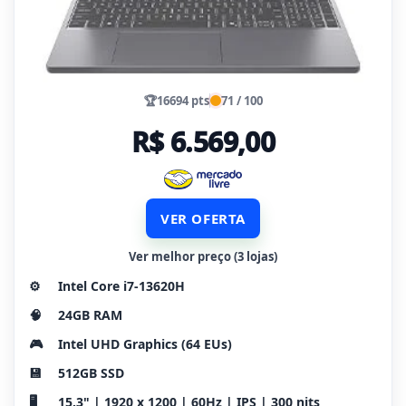
🏆
16694 pts
71 / 100
R$ 6.569,00
VER OFERTA
Ver melhor preço (3 lojas)
⚙️
Intel Core i7-13620H
🧠
24GB RAM
🎮
Intel UHD Graphics (64 EUs)
💾
512GB SSD
🖥️
15.3" | 1920 x 1200 | 60Hz | IPS | 300 nits