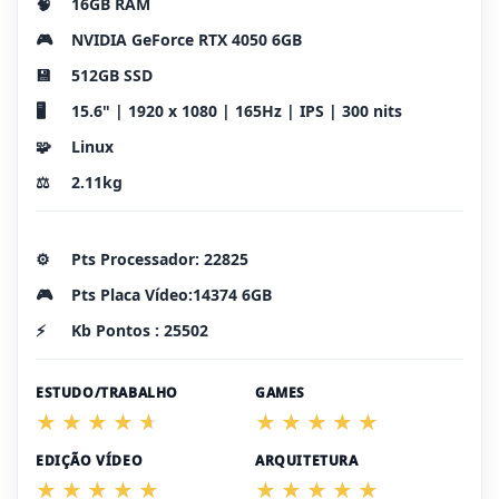
🧠
16GB RAM
🎮
NVIDIA GeForce RTX 4050 6GB
💾
512GB SSD
🖥️
15.6" | 1920 x 1080 | 165Hz | IPS | 300 nits
🧩
Linux
⚖️
2.11kg
⚙️
Pts Processador: 22825
🎮
Pts Placa Vídeo:14374 6GB
⚡
Kb Pontos : 25502
ESTUDO/TRABALHO
GAMES
EDIÇÃO VÍDEO
ARQUITETURA