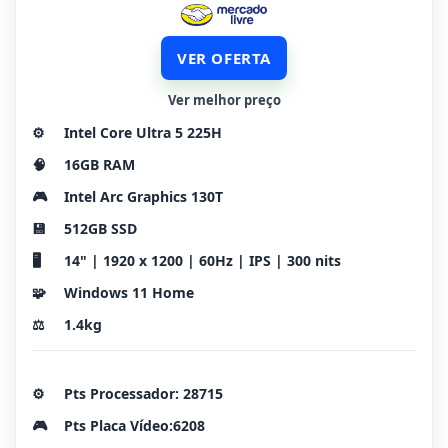
VER OFERTA
Ver melhor preço
⚙️
Intel Core Ultra 5 225H
🧠
16GB RAM
🎮
Intel Arc Graphics 130T
💾
512GB SSD
🖥️
14" | 1920 x 1200 | 60Hz | IPS | 300 nits
🧩
Windows 11 Home
⚖️
1.4kg
⚙️
Pts Processador: 28715
🎮
Pts Placa Vídeo:6208