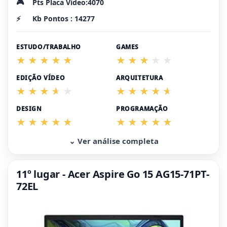
🎮
Pts Placa Vídeo:4070
⚡
Kb Pontos : 14277
ESTUDO/TRABALHO
GAMES
EDIÇÃO VÍDEO
ARQUITETURA
DESIGN
PROGRAMAÇÃO
⌄ Ver análise completa
11º lugar - Acer Aspire Go 15 AG15-71PT-
72EL