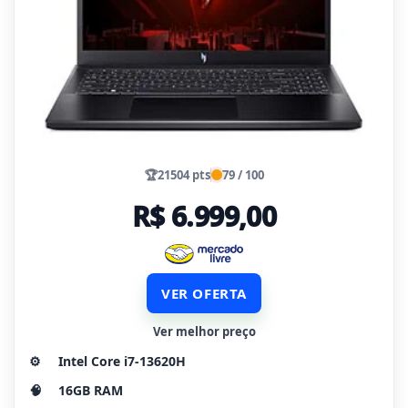
🏆
21504 pts
79 / 100
R$ 6.999,00
VER OFERTA
Ver melhor preço
⚙️
Intel Core i7-13620H
🧠
16GB RAM