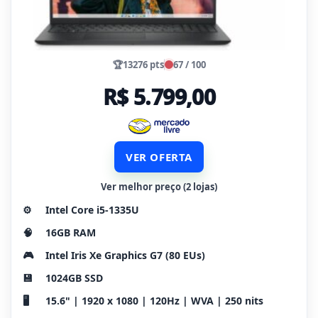
🏆
13276 pts
67 / 100
R$ 5.799,00
VER OFERTA
Ver melhor preço (2 lojas)
⚙️
Intel Core i5-1335U
🧠
16GB RAM
🎮
Intel Iris Xe Graphics G7 (80 EUs)
💾
1024GB SSD
🖥️
15.6" | 1920 x 1080 | 120Hz | WVA | 250 nits