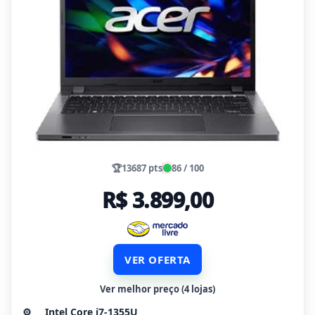
🏆
13687 pts
86 / 100
R$ 3.899,00
VER OFERTA
Ver melhor preço (4 lojas)
⚙️
Intel Core i7-1355U