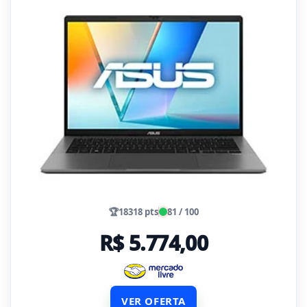
🏆
18318 pts
81 / 100
R$ 5.774,00
VER OFERTA