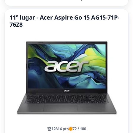
11º lugar - Acer Aspire Go 15 AG15-71P-
76Z8
🏆
12814 pts
72 / 100