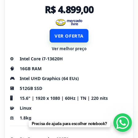
R$ 4.899,00
VER OFERTA
Ver melhor preço
⚙️
Intel Core i7-13620H
🧠
16GB RAM
🎮
Intel UHD Graphics (64 EUs)
💾
512GB SSD
🖥️
15.6" | 1920 x 1080 | 60Hz | TN | 220 nits
🧩
Linux
⚖️
1.8kg
Precisa de ajuda para escolher notebook?