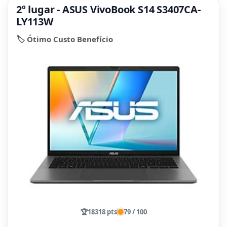
2º lugar - ASUS VivoBook S14 S3407CA-
LY113W
🏷️ Ótimo Custo Benefício
🏆
18318 pts
79 / 100