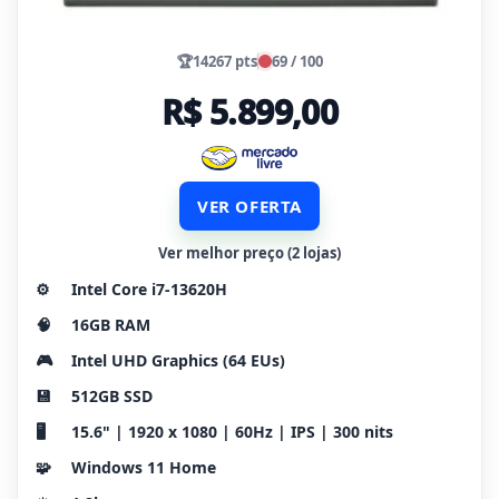
🏆
14267 pts
69 / 100
R$ 5.899,00
VER OFERTA
Ver melhor preço (2 lojas)
⚙️
Intel Core i7-13620H
🧠
16GB RAM
🎮
Intel UHD Graphics (64 EUs)
💾
512GB SSD
🖥️
15.6" | 1920 x 1080 | 60Hz | IPS | 300 nits
🧩
Windows 11 Home