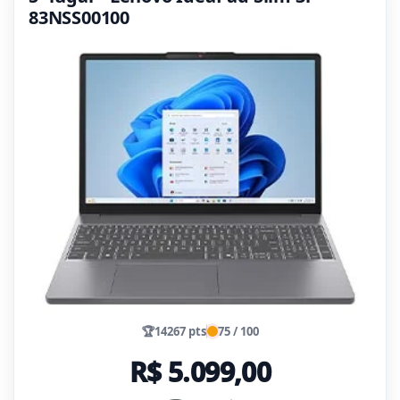
83NSS00100
🏆
14267 pts
75 / 100
R$ 5.099,00