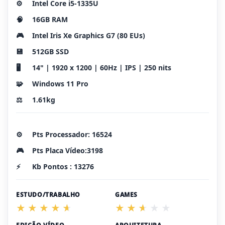
⚙️
Intel Core i5-1335U
🧠
16GB RAM
🎮
Intel Iris Xe Graphics G7 (80 EUs)
💾
512GB SSD
🖥️
14" | 1920 x 1200 | 60Hz | IPS | 250 nits
🧩
Windows 11 Pro
⚖️
1.61kg
⚙️
Pts Processador: 16524
🎮
Pts Placa Vídeo:3198
⚡
Kb Pontos : 13276
ESTUDO/TRABALHO
GAMES