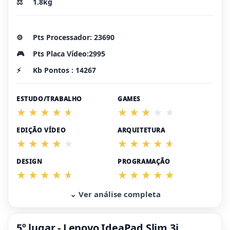
⚖️
1.8kg
⚙️
Pts Processador: 23690
🎮
Pts Placa Vídeo:2995
⚡
Kb Pontos : 14267
ESTUDO/TRABALHO
GAMES
EDIÇÃO VÍDEO
ARQUITETURA
DESIGN
PROGRAMAÇÃO
⌄ Ver análise completa
5º lugar - Lenovo IdeaPad Slim 3i