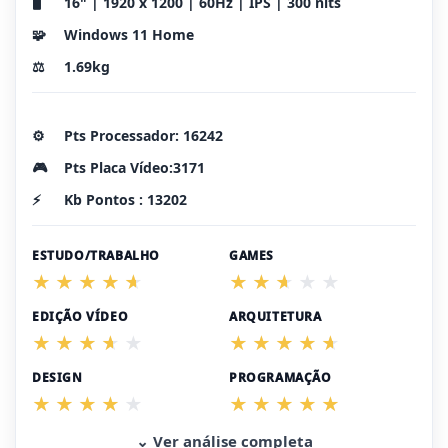
🖥️
16" | 1920 x 1200 | 60Hz | IPS | 300 nits
🧩
Windows 11 Home
⚖️
1.69kg
⚙️
Pts Processador: 16242
🎮
Pts Placa Vídeo:3171
⚡
Kb Pontos : 13202
ESTUDO/TRABALHO
GAMES
EDIÇÃO VÍDEO
ARQUITETURA
DESIGN
PROGRAMAÇÃO
⌄ Ver análise completa