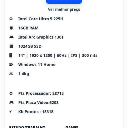
Ver melhor preço
⚙️
Intel Core Ultra 5 225H
🧠
16GB RAM
🎮
Intel Arc Graphics 130T
💾
1024GB SSD
🖥️
14" | 1920 x 1200 | 60Hz | IPS | 300 nits
🧩
Windows 11 Home
⚖️
1.4kg
⚙️
Pts Processador: 28715
🎮
Pts Placa Vídeo:6208
⚡
Kb Pontos : 18318
ESTUDO/TRABALHO
GAMES