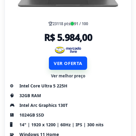
🏆
23118 pts
91 / 100
R$ 5.984,00
VER OFERTA
Ver melhor preço
⚙️
Intel Core Ultra 5 225H
🧠
32GB RAM
🎮
Intel Arc Graphics 130T
💾
1024GB SSD
🖥️
14" | 1920 x 1200 | 60Hz | IPS | 300 nits
🧩
Windows 11 Home