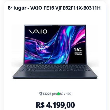
8º lugar - VAIO FE16 VJFE62F11X-B0311H
🏆
13276 pts
80 / 100
R$ 4.199,00