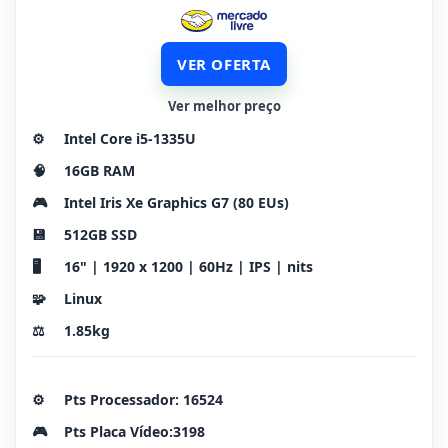
VER OFERTA
Ver melhor preço
⚙️
Intel Core i5-1335U
🧠
16GB RAM
🎮
Intel Iris Xe Graphics G7 (80 EUs)
💾
512GB SSD
🖥️
16" | 1920 x 1200 | 60Hz | IPS | nits
🧩
Linux
⚖️
1.85kg
⚙️
Pts Processador: 16524
🎮
Pts Placa Vídeo:3198