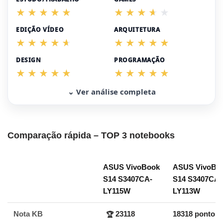
EDIÇÃO VÍDEO
ARQUITETURA
DESIGN
PROGRAMAÇÃO
⌄ Ver análise completa
Comparação rápida – TOP 3 notebooks
ASUS VivoBook
ASUS VivoBo
S14 S3407CA-
S14 S3407CA-
LY115W
LY113W
Nota KB
23118
18318 pontos
🏆