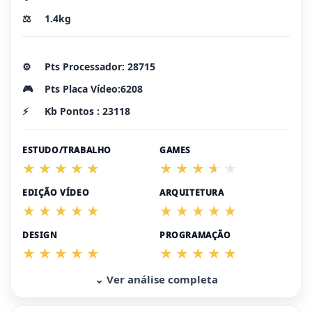
⚖️
1.4kg
⚙️
Pts Processador: 28715
🎮
Pts Placa Vídeo:6208
⚡
Kb Pontos : 23118
ESTUDO/TRABALHO
GAMES
EDIÇÃO VÍDEO
ARQUITETURA
DESIGN
PROGRAMAÇÃO
⌄ Ver análise completa