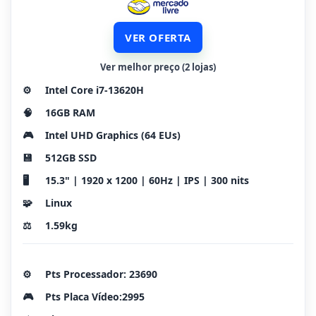
VER OFERTA
Ver melhor preço (2 lojas)
⚙️
Intel Core i7-13620H
🧠
16GB RAM
🎮
Intel UHD Graphics (64 EUs)
💾
512GB SSD
🖥️
15.3" | 1920 x 1200 | 60Hz | IPS | 300 nits
🧩
Linux
⚖️
1.59kg
⚙️
Pts Processador: 23690
🎮
Pts Placa Vídeo:2995