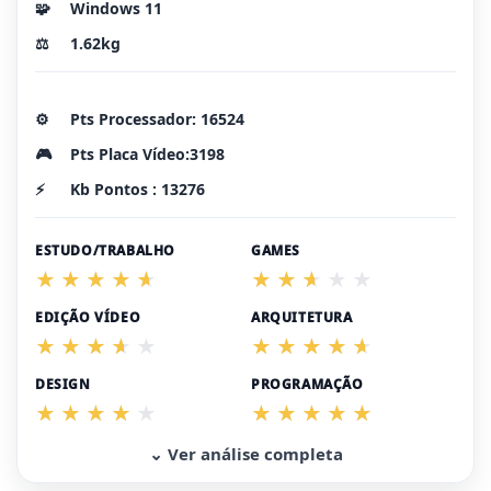
🧩
Windows 11
⚖️
1.62kg
⚙️
Pts Processador: 16524
🎮
Pts Placa Vídeo:3198
⚡
Kb Pontos : 13276
ESTUDO/TRABALHO
GAMES
EDIÇÃO VÍDEO
ARQUITETURA
DESIGN
PROGRAMAÇÃO
⌄ Ver análise completa