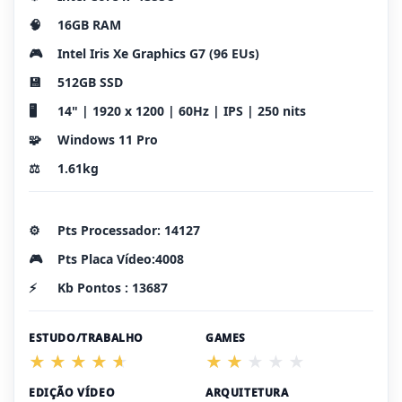
🧠
16GB RAM
🎮
Intel Iris Xe Graphics G7 (96 EUs)
💾
512GB SSD
🖥️
14" | 1920 x 1200 | 60Hz | IPS | 250 nits
🧩
Windows 11 Pro
⚖️
1.61kg
⚙️
Pts Processador: 14127
🎮
Pts Placa Vídeo:4008
⚡
Kb Pontos : 13687
ESTUDO/TRABALHO
GAMES
EDIÇÃO VÍDEO
ARQUITETURA