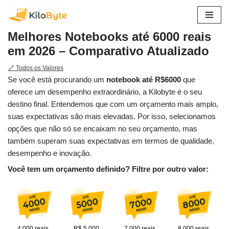
Pular
Melhores Notebooks até 6000 reais
para
em 2026 – Comparativo Atualizado
o
conteúdo
🔗 Todos os Valores
Se você está procurando um
notebook até R$6000
que
oferece um desempenho extraordinário, a Kilobyte é o seu
destino final. Entendemos que com um orçamento mais amplo,
suas expectativas são mais elevadas. Por isso, selecionamos
opções que não só se encaixam no seu orçamento, mas
também superam suas expectativas em termos de qualidade,
desempenho e inovação.
Você tem um orçamento definido? Filtre por outro valor:
4.000 reais
R$ 5.000
7.000 reais
8.000 reais