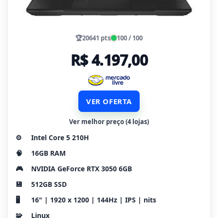
🏆
20641 pts
100 / 100
R$ 4.197,00
VER OFERTA
Ver melhor preço (4 lojas)
⚙️
Intel Core 5 210H
🧠
16GB RAM
🎮
NVIDIA GeForce RTX 3050 6GB
💾
512GB SSD
🖥️
16" | 1920 x 1200 | 144Hz | IPS | nits
🧩
Linux