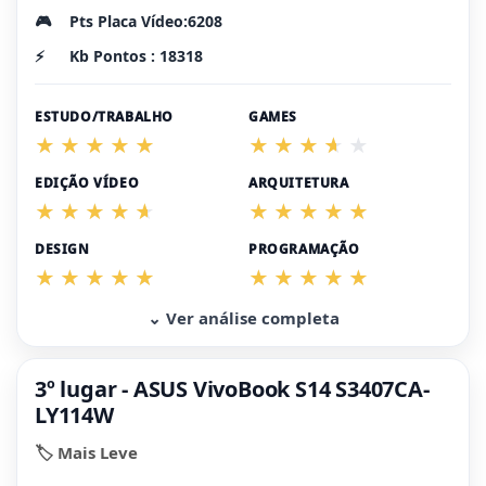
🎮
Pts Placa Vídeo:6208
⚡
Kb Pontos : 18318
ESTUDO/TRABALHO
GAMES
EDIÇÃO VÍDEO
ARQUITETURA
DESIGN
PROGRAMAÇÃO
⌄ Ver análise completa
3º lugar - ASUS VivoBook S14 S3407CA-
LY114W
🏷️ Mais Leve