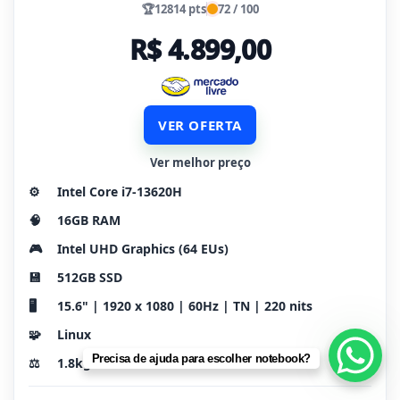
🏆
12814 pts
72 / 100
R$ 4.899,00
VER OFERTA
Ver melhor preço
⚙️
Intel Core i7-13620H
🧠
16GB RAM
🎮
Intel UHD Graphics (64 EUs)
💾
512GB SSD
🖥️
15.6" | 1920 x 1080 | 60Hz | TN | 220 nits
🧩
Linux
Precisa de ajuda para escolher notebook?
⚖️
1.8kg