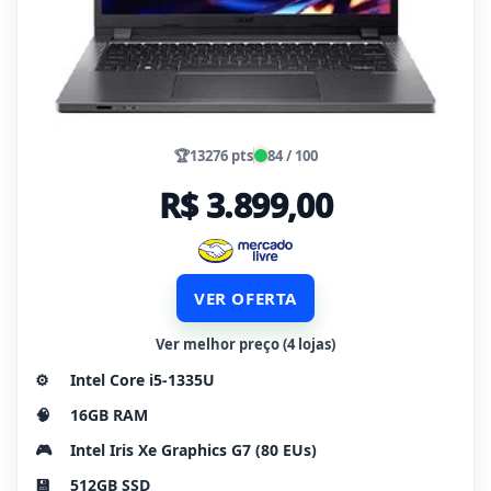
🏆
13276 pts
84 / 100
R$ 3.899,00
VER OFERTA
Ver melhor preço (4 lojas)
⚙️
Intel Core i5-1335U
🧠
16GB RAM
🎮
Intel Iris Xe Graphics G7 (80 EUs)
💾
512GB SSD