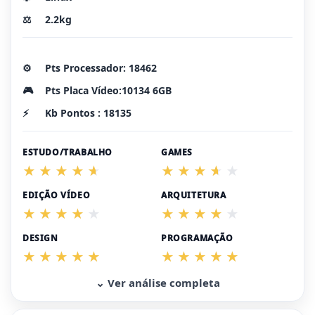
⚖️
2.2kg
⚙️
Pts Processador: 18462
🎮
Pts Placa Vídeo:10134 6GB
⚡
Kb Pontos : 18135
ESTUDO/TRABALHO
GAMES
EDIÇÃO VÍDEO
ARQUITETURA
DESIGN
PROGRAMAÇÃO
⌄ Ver análise completa