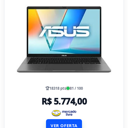
🏆
18318 pts
81 / 100
R$ 5.774,00
VER OFERTA