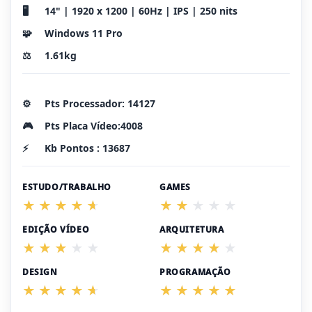
🖥️
14" | 1920 x 1200 | 60Hz | IPS | 250 nits
🧩
Windows 11 Pro
⚖️
1.61kg
⚙️
Pts Processador: 14127
🎮
Pts Placa Vídeo:4008
⚡
Kb Pontos : 13687
ESTUDO/TRABALHO
GAMES
EDIÇÃO VÍDEO
ARQUITETURA
DESIGN
PROGRAMAÇÃO