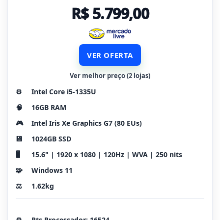
R$ 5.799,00
VER OFERTA
Ver melhor preço (2 lojas)
⚙️
Intel Core i5-1335U
🧠
16GB RAM
🎮
Intel Iris Xe Graphics G7 (80 EUs)
💾
1024GB SSD
🖥️
15.6" | 1920 x 1080 | 120Hz | WVA | 250 nits
🧩
Windows 11
⚖️
1.62kg
⚙️
Pts Processador: 16524