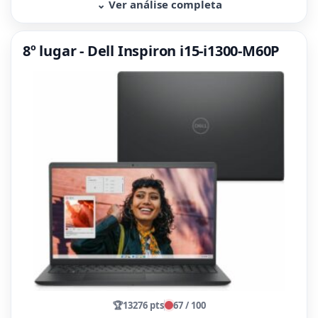
⌄ Ver análise completa
8º lugar - Dell Inspiron i15-i1300-M60P
🏆
13276 pts
67 / 100