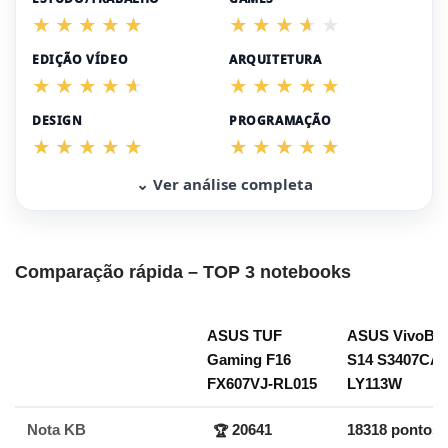
EDIÇÃO VÍDEO
ARQUITETURA
DESIGN
PROGRAMAÇÃO
⌄ Ver análise completa
Comparação rápida – TOP 3 notebooks
ASUS TUF
ASUS VivoBo
Gaming F16
S14 S3407CA-
FX607VJ-RL015
LY113W
Nota KB
20641
18318 pontos
🏆