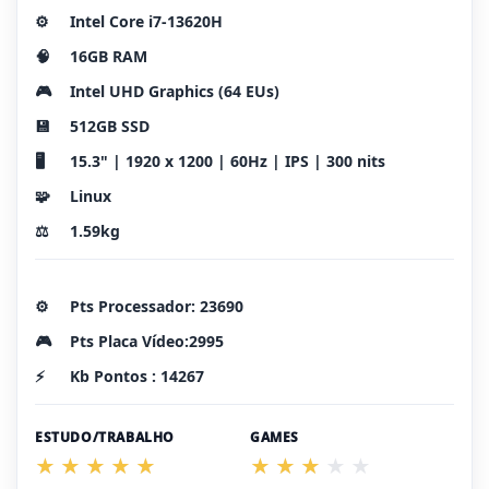
⚙️
Intel Core i7-13620H
🧠
16GB RAM
🎮
Intel UHD Graphics (64 EUs)
💾
512GB SSD
🖥️
15.3" | 1920 x 1200 | 60Hz | IPS | 300 nits
🧩
Linux
⚖️
1.59kg
⚙️
Pts Processador: 23690
🎮
Pts Placa Vídeo:2995
⚡
Kb Pontos : 14267
ESTUDO/TRABALHO
GAMES