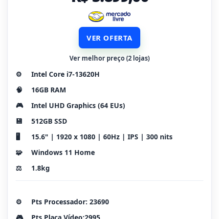
VER OFERTA
Ver melhor preço (2 lojas)
⚙️
Intel Core i7-13620H
🧠
16GB RAM
🎮
Intel UHD Graphics (64 EUs)
💾
512GB SSD
🖥️
15.6" | 1920 x 1080 | 60Hz | IPS | 300 nits
🧩
Windows 11 Home
⚖️
1.8kg
⚙️
Pts Processador: 23690
🎮
Pts Placa Vídeo:2995