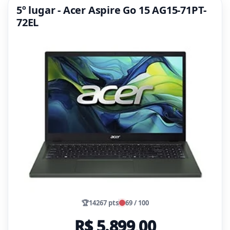
5º lugar - Acer Aspire Go 15 AG15-71PT-
72EL
🏆
14267 pts
69 / 100
R$ 5.899,00