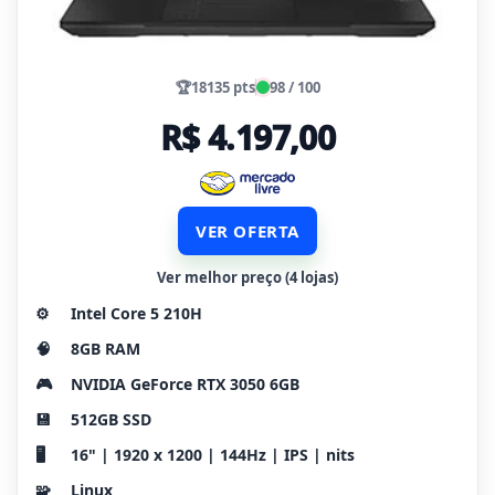
🏆
18135 pts
98 / 100
R$ 4.197,00
VER OFERTA
Ver melhor preço (4 lojas)
⚙️
Intel Core 5 210H
🧠
8GB RAM
🎮
NVIDIA GeForce RTX 3050 6GB
💾
512GB SSD
🖥️
16" | 1920 x 1200 | 144Hz | IPS | nits
🧩
Linux