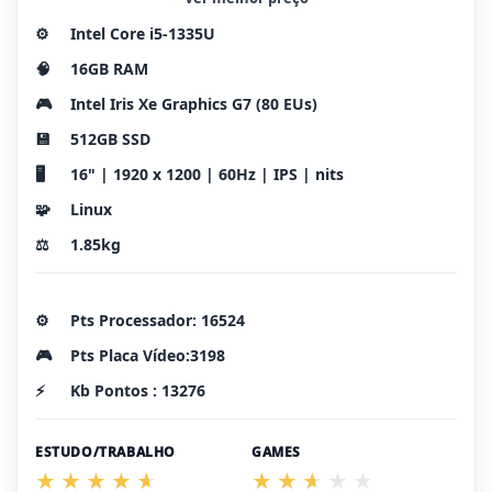
⚙️
Intel Core i5-1335U
🧠
16GB RAM
🎮
Intel Iris Xe Graphics G7 (80 EUs)
💾
512GB SSD
🖥️
16" | 1920 x 1200 | 60Hz | IPS | nits
🧩
Linux
⚖️
1.85kg
⚙️
Pts Processador: 16524
🎮
Pts Placa Vídeo:3198
⚡
Kb Pontos : 13276
ESTUDO/TRABALHO
GAMES