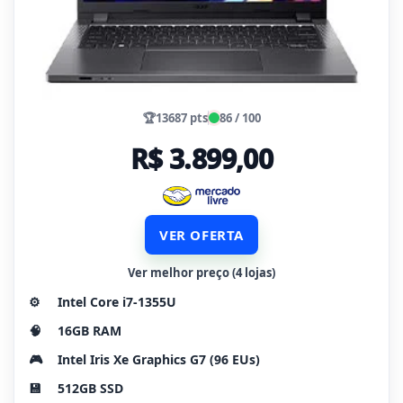
🏆
13687 pts
86 / 100
R$ 3.899,00
VER OFERTA
Ver melhor preço (4 lojas)
⚙️
Intel Core i7-1355U
🧠
16GB RAM
🎮
Intel Iris Xe Graphics G7 (96 EUs)
💾
512GB SSD