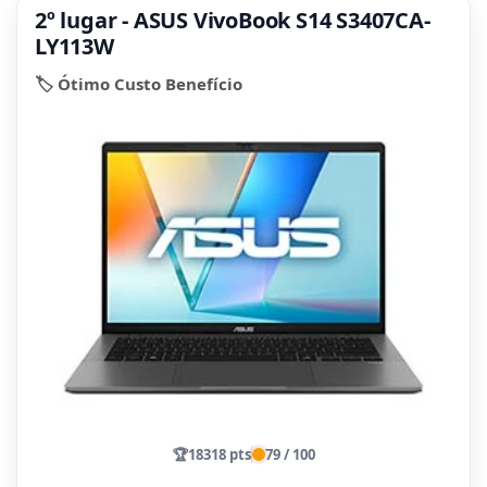
2º lugar - ASUS VivoBook S14 S3407CA-
LY113W
🏷️ Ótimo Custo Benefício
🏆
18318 pts
79 / 100