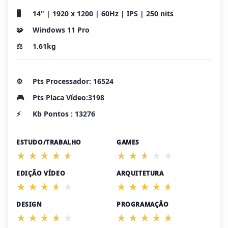
🖥️
14" | 1920 x 1200 | 60Hz | IPS | 250 nits
🧩
Windows 11 Pro
⚖️
1.61kg
⚙️
Pts Processador: 16524
🎮
Pts Placa Vídeo:3198
⚡
Kb Pontos : 13276
ESTUDO/TRABALHO
GAMES
EDIÇÃO VÍDEO
ARQUITETURA
DESIGN
PROGRAMAÇÃO