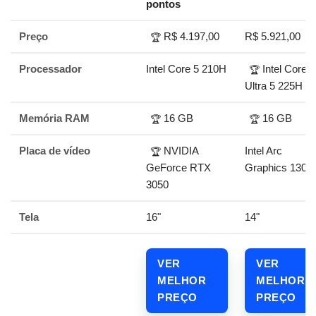
pontos
Preço
R$ 4.197,00
R$ 5.921,00
🏆
Processador
Intel Core 5 210H
Intel Core
🏆
Ultra 5 225H
Memória RAM
16 GB
16 GB
🏆
🏆
Placa de vídeo
NVIDIA
Intel Arc
🏆
GeForce RTX
Graphics 130T
3050
Tela
16"
14"
VER
VER
MELHOR
MELHOR
PREÇO
PREÇO