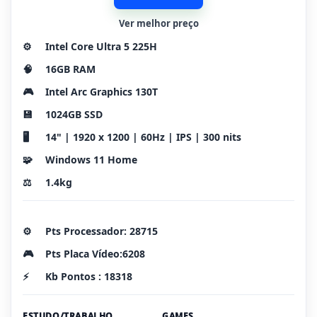
Ver melhor preço
⚙️
Intel Core Ultra 5 225H
🧠
16GB RAM
🎮
Intel Arc Graphics 130T
💾
1024GB SSD
🖥️
14" | 1920 x 1200 | 60Hz | IPS | 300 nits
🧩
Windows 11 Home
⚖️
1.4kg
⚙️
Pts Processador: 28715
🎮
Pts Placa Vídeo:6208
⚡
Kb Pontos : 18318
ESTUDO/TRABALHO
GAMES