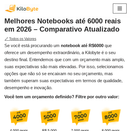
Pular
Melhores Notebooks até 6000 reais
para
em 2026 – Comparativo Atualizado
o
conteúdo
🔗 Todos os Valores
Se você está procurando um
notebook até R$6000
que
oferece um desempenho extraordinário, a Kilobyte é o seu
destino final. Entendemos que com um orçamento mais amplo,
suas expectativas são mais elevadas. Por isso, selecionamos
opções que não só se encaixam no seu orçamento, mas
também superam suas expectativas em termos de qualidade,
desempenho e inovação.
Você tem um orçamento definido? Filtre por outro valor:
4.000 reais
R$ 5.000
7.000 reais
8.000 reais