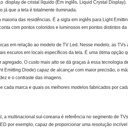
,o display de cristal líquido (Em inglês, Liquid Crystal Display
o já que a tela é totalmente iluminada.
aioria das residências. É a sigla em inglês para Light Emitti
conta com pontos coloridos e luminosos em pontos distintos d
icas em relação ao modelo de TV Led. Nesse modelo, as TVs a
 mais escuros em locais específicos da tela. É uma ótima opção
 agregado. O custo mais alto se dá graças à essa tecnologia de
ight Emitting Diode) capaz de alcançar com maior precisão, o m
idez e o contraste das imagens.
de cada marca e quais os melhores modelos fabricados por cad
l, a multinacional sul-coreana é referência no segmento de T
ED por exemplo, capaz de proporcionar uma resolução incrível