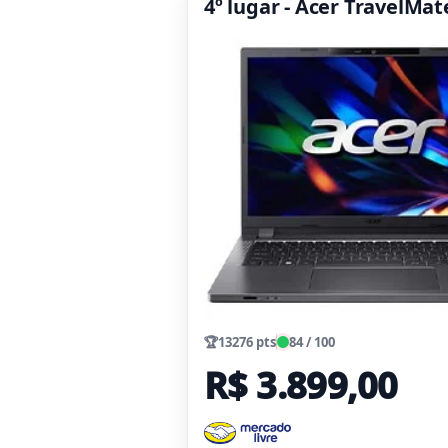
4º lugar - Acer TravelMa
🏆
13276 pts
84 / 100
R$ 3.899,00