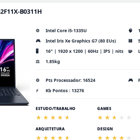
E62F11X-B0311H
⚙️
Intel Core i5-1335U
🧠
🎮
Intel Iris Xe Graphics G7 (80 EUs)
💾
🖥️
16" | 1920 x 1200 | 60Hz | IPS | nits
🧩
⚖️
1.85kg
⚙️
Pts Processador: 16524
🎮
⚡
Kb Pontos : 13276
ESTUDO/TRABALHO
GAMES
ARQUITETURA
DESIGN