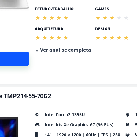
ESTUDO/TRABALHO
GAMES
ARQUITETURA
DESIGN
⌄ Ver análise completa
te TMP214-55-70G2
⚙️
Intel Core i7-1355U
🧠
🎮
Intel Iris Xe Graphics G7 (96 EUs)
💾
🖥️
14" | 1920 x 1200 | 60Hz | IPS | 250
🧩