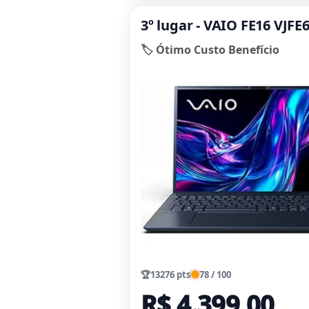
3º lugar - VAIO FE16 VJF
🏷️ Ótimo Custo Benefício
🏆
13276 pts
78 / 100
R$ 4.399,00