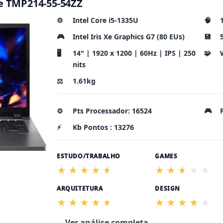
te TMP214-55-54ZZ
⚙️
Intel Core i5-1335U
🧠
🎮
Intel Iris Xe Graphics G7 (80 EUs)
💾
🖥️
14" | 1920 x 1200 | 60Hz | IPS | 250
🧩
nits
⚖️
1.61kg
⚙️
Pts Processador: 16524
🎮
⚡
Kb Pontos : 13276
ESTUDO/TRABALHO
GAMES
ARQUITETURA
DESIGN
⌄ Ver análise completa