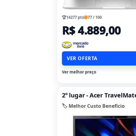
🏆
14277 pts
77 / 100
R$ 4.889,00
VER OFERTA
Ver melhor preço
2º lugar - Acer TravelMa
🏷️ Melhor Custo Benefício