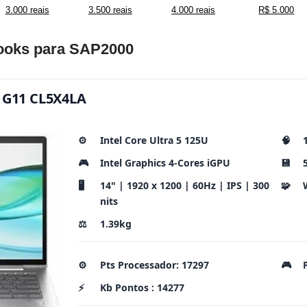
3.000 reais
3.500 reais
4.000 reais
R$ 5.000
books para SAP2000
0 G11 CL5X4LA
⚙️
Intel Core Ultra 5 125U
🧠
🎮
Intel Graphics 4-Cores iGPU
💾
🖥️
14" | 1920 x 1200 | 60Hz | IPS | 300
🧩
nits
⚖️
1.39kg
⚙️
Pts Processador: 17297
🎮
⚡
Kb Pontos : 14277