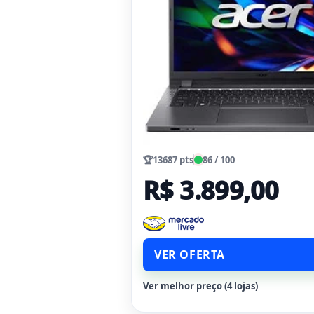
🏆
13687 pts
86 / 100
R$ 3.899,00
VER OFERTA
Ver melhor preço (4 lojas)