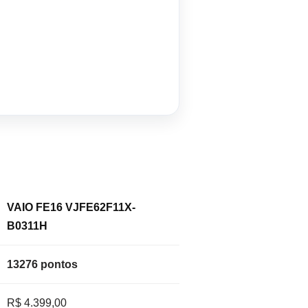
VAIO FE16 VJFE62F11X-
B0311H
13276 pontos
R$ 4.399,00