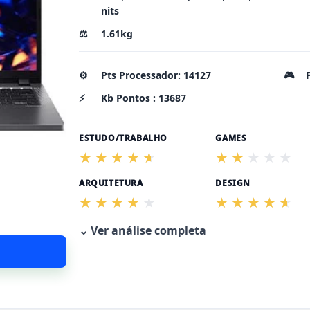
nits
⚖️
1.61kg
⚙️
Pts Processador: 14127
🎮
⚡
Kb Pontos : 13687
ESTUDO/TRABALHO
GAMES
ARQUITETURA
DESIGN
⌄ Ver análise completa