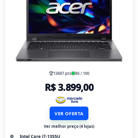
🏆
13687 pts
86 / 100
R$ 3.899,00
VER OFERTA
Ver melhor preço (4 lojas)
⚙️
Intel Core i7-1355U