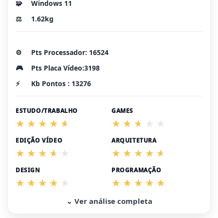
🧩
Windows 11
⚖️
1.62kg
⚙️
Pts Processador: 16524
🎮
Pts Placa Vídeo:3198
⚡
Kb Pontos : 13276
ESTUDO/TRABALHO
GAMES
EDIÇÃO VÍDEO
ARQUITETURA
DESIGN
PROGRAMAÇÃO
⌄ Ver análise completa