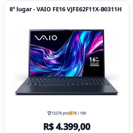
8º lugar - VAIO FE16 VJFE62F11X-B0311H
🏆
13276 pts
78 / 100
R$ 4.399,00