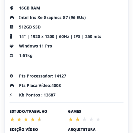
🧠
16GB RAM
🎮
Intel Iris Xe Graphics G7 (96 EUs)
💾
512GB SSD
🖥️
14" | 1920 x 1200 | 60Hz | IPS | 250 nits
🧩
Windows 11 Pro
⚖️
1.61kg
⚙️
Pts Processador: 14127
🎮
Pts Placa Vídeo:4008
⚡
Kb Pontos : 13687
ESTUDO/TRABALHO
GAMES
EDIÇÃO VÍDEO
ARQUITETURA