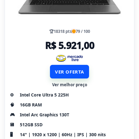
🏆
18318 pts
79 / 100
R$ 5.921,00
VER OFERTA
Ver melhor preço
⚙️
Intel Core Ultra 5 225H
🧠
16GB RAM
🎮
Intel Arc Graphics 130T
💾
512GB SSD
🖥️
14" | 1920 x 1200 | 60Hz | IPS | 300 nits