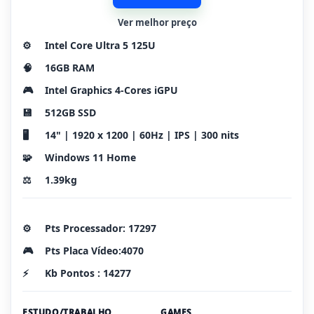
Ver melhor preço
⚙️
Intel Core Ultra 5 125U
🧠
16GB RAM
🎮
Intel Graphics 4-Cores iGPU
💾
512GB SSD
🖥️
14" | 1920 x 1200 | 60Hz | IPS | 300 nits
🧩
Windows 11 Home
⚖️
1.39kg
⚙️
Pts Processador: 17297
🎮
Pts Placa Vídeo:4070
⚡
Kb Pontos : 14277
ESTUDO/TRABALHO
GAMES