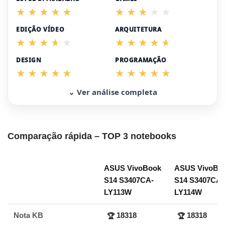
EDIÇÃO VÍDEO
ARQUITETURA
DESIGN
PROGRAMAÇÃO
⌄ Ver análise completa
Comparação rápida – TOP 3 notebooks
ASUS VivoBook
ASUS VivoBo
S14 S3407CA-
S14 S3407CA-
LY113W
LY114W
Nota KB
18318
18318
🏆
🏆