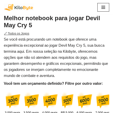
Pular
Melhor notebook para jogar Devil
para
May Cry 5
o
conteúdo
🔗 Todos os Jogos
Se você está procurando um notebook que oferece uma
experiência excepcional ao jogar Devil May Cry 5, sua busca
termina aqui. Em nossa seleção na Kilobyte, oferecemos
opções que não só atendem aos requisitos do jogo, mas
garantem desempenho e gráficos excepcionais, permitindo que
os jogadores se imerjam completamente no emocionante
mundo de combate e aventura.
Você tem um orçamento definido? Filtre por outro valor:
3.000 reais
3.500 reais
4.000 reais
R$ 5.000
6.000 reais
7.000 reais