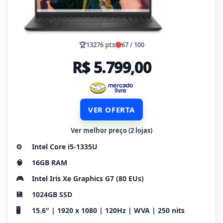
🏆
13276 pts
67 / 100
R$ 5.799,00
VER OFERTA
Ver melhor preço (2 lojas)
⚙️
Intel Core i5-1335U
🧠
16GB RAM
🎮
Intel Iris Xe Graphics G7 (80 EUs)
💾
1024GB SSD
🖥️
15.6" | 1920 x 1080 | 120Hz | WVA | 250 nits