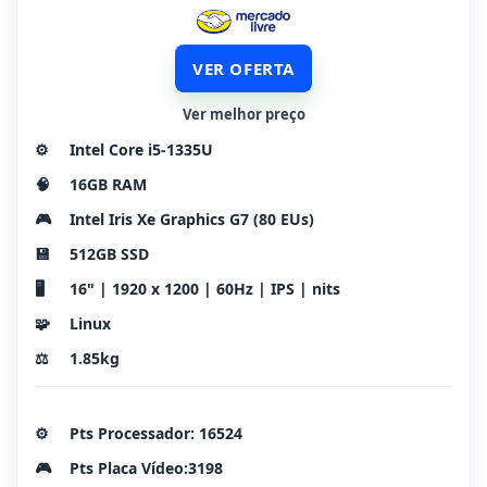
VER OFERTA
Ver melhor preço
⚙️
Intel Core i5-1335U
🧠
16GB RAM
🎮
Intel Iris Xe Graphics G7 (80 EUs)
💾
512GB SSD
🖥️
16" | 1920 x 1200 | 60Hz | IPS | nits
🧩
Linux
⚖️
1.85kg
⚙️
Pts Processador: 16524
🎮
Pts Placa Vídeo:3198