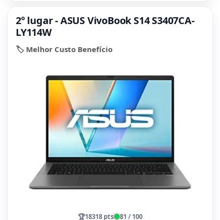
2º lugar - ASUS VivoBook S14 S3407CA-
LY114W
🏷️ Melhor Custo Benefício
🏆
18318 pts
81 / 100