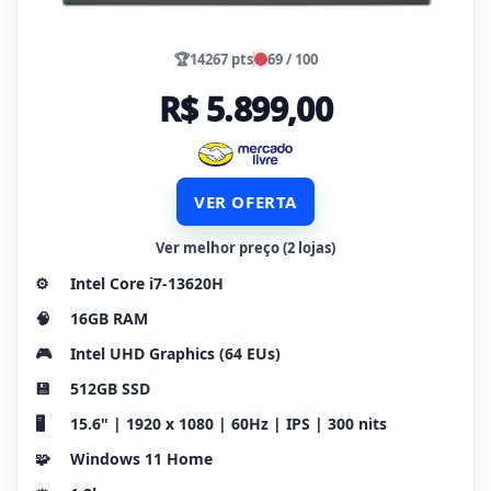
🏆
14267 pts
69 / 100
R$ 5.899,00
VER OFERTA
Ver melhor preço (2 lojas)
⚙️
Intel Core i7-13620H
🧠
16GB RAM
🎮
Intel UHD Graphics (64 EUs)
💾
512GB SSD
🖥️
15.6" | 1920 x 1080 | 60Hz | IPS | 300 nits
🧩
Windows 11 Home