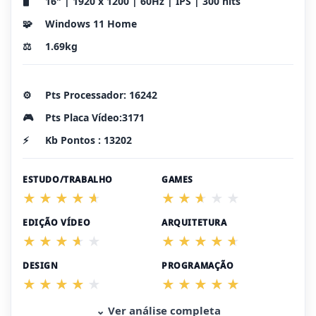
🖥️
16" | 1920 x 1200 | 60Hz | IPS | 300 nits
🧩
Windows 11 Home
⚖️
1.69kg
⚙️
Pts Processador: 16242
🎮
Pts Placa Vídeo:3171
⚡
Kb Pontos : 13202
ESTUDO/TRABALHO
GAMES
EDIÇÃO VÍDEO
ARQUITETURA
DESIGN
PROGRAMAÇÃO
⌄ Ver análise completa