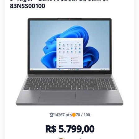
83NSS00100
🏆
14267 pts
70 / 100
R$ 5.799,00