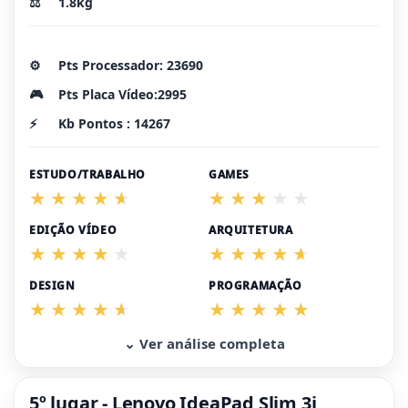
⚖️
1.8kg
⚙️
Pts Processador: 23690
🎮
Pts Placa Vídeo:2995
⚡
Kb Pontos : 14267
ESTUDO/TRABALHO
GAMES
EDIÇÃO VÍDEO
ARQUITETURA
DESIGN
PROGRAMAÇÃO
⌄ Ver análise completa
5º lugar - Lenovo IdeaPad Slim 3i