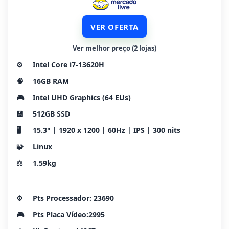
VER OFERTA
Ver melhor preço (2 lojas)
⚙️
Intel Core i7-13620H
🧠
16GB RAM
🎮
Intel UHD Graphics (64 EUs)
💾
512GB SSD
🖥️
15.3" | 1920 x 1200 | 60Hz | IPS | 300 nits
🧩
Linux
⚖️
1.59kg
⚙️
Pts Processador: 23690
🎮
Pts Placa Vídeo:2995