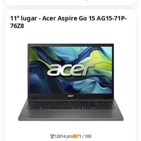
11º lugar - Acer Aspire Go 15 AG15-71P-
76Z8
🏆
12814 pts
71 / 100