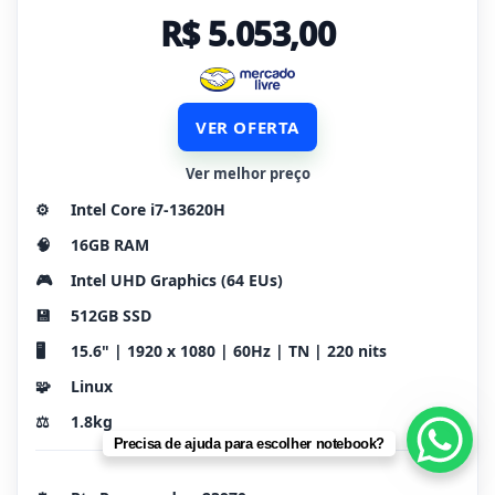
R$ 5.053,00
VER OFERTA
Ver melhor preço
⚙️
Intel Core i7-13620H
🧠
16GB RAM
🎮
Intel UHD Graphics (64 EUs)
💾
512GB SSD
🖥️
15.6" | 1920 x 1080 | 60Hz | TN | 220 nits
🧩
Linux
⚖️
1.8kg
Precisa de ajuda para escolher notebook?