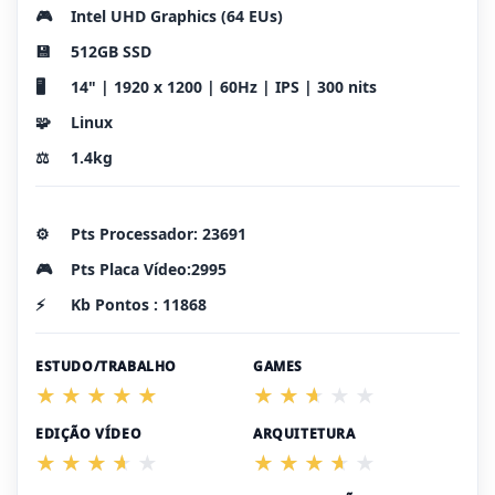
🎮
Intel UHD Graphics (64 EUs)
💾
512GB SSD
🖥️
14" | 1920 x 1200 | 60Hz | IPS | 300 nits
🧩
Linux
⚖️
1.4kg
⚙️
Pts Processador: 23691
🎮
Pts Placa Vídeo:2995
⚡
Kb Pontos : 11868
ESTUDO/TRABALHO
GAMES
EDIÇÃO VÍDEO
ARQUITETURA