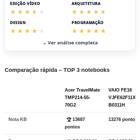
EDIÇÃO VÍDEO
ARQUITETURA
DESIGN
PROGRAMAÇÃO
⌄ Ver análise completa
Comparação rápida – TOP 3 notebooks
Acer TravelMate
VAIO FE16
TMP214-55-
VJFE62F11X-
70G2
B0311H
Nota KB
13687
13276 pontos
🏆
pontos