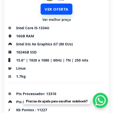
VER OFERTA
Ver melhor preço
⚙️
Intel Core i5-1334U
🧠
16GB RAM
🎮
Intel Iris Xe Graphics G7 (80 EUs)
💾
1024GB SSD
🖥️
15.6" | 1920 x 1080 | 60Hz | TN | 250 nits
🧩
Linux
⚖️
1.7kg
⚙️
Pts Processador: 13316
🎮
Pts Placa Vídeo:3184
Precisa de ajuda para escolher notebook?
⚡
Kb Pontos : 11227