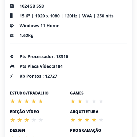
💾
1024GB SSD
🖥️
15.6" | 1920 x 1080 | 120Hz | WVA | 250 nits
🧩
Windows 11 Home
⚖️
1.62kg
⚙️
Pts Processador: 13316
🎮
Pts Placa Vídeo:3184
⚡
Kb Pontos : 12727
ESTUDO/TRABALHO
GAMES
EDIÇÃO VÍDEO
ARQUITETURA
DESIGN
PROGRAMAÇÃO