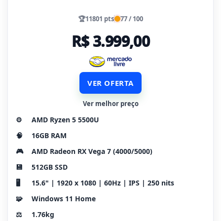
🏆
11801 pts
77 / 100
R$ 3.999,00
VER OFERTA
Ver melhor preço
⚙️
AMD Ryzen 5 5500U
🧠
16GB RAM
🎮
AMD Radeon RX Vega 7 (4000/5000)
💾
512GB SSD
🖥️
15.6" | 1920 x 1080 | 60Hz | IPS | 250 nits
🧩
Windows 11 Home
⚖️
1.76kg