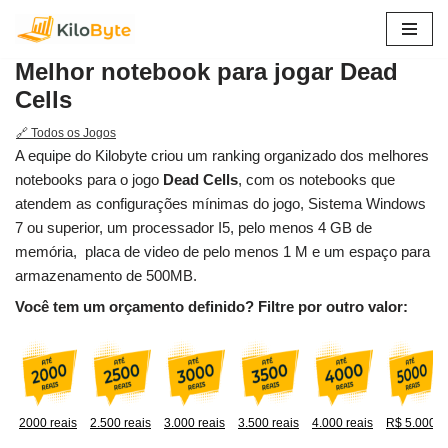
Pular
Melhor notebook para jogar Dead
para
Cells
o
conteúdo
🔗 Todos os Jogos
A equipe do Kilobyte criou um ranking organizado dos melhores
notebooks para o jogo
Dead Cells
, com os notebooks que
atendem as configurações mínimas do jogo, Sistema Windows
7 ou superior, um processador I5, pelo menos 4 GB de
memória, placa de video de pelo menos 1 M e um espaço para
armazenamento de 500MB.
Você tem um orçamento definido? Filtre por outro valor:
2000 reais
2.500 reais
3.000 reais
3.500 reais
4.000 reais
R$ 5.000