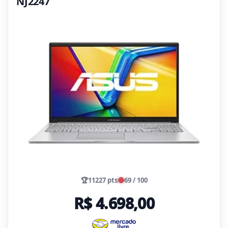
NJ2247
🏆
11227 pts
69 / 100
R$ 4.698,00