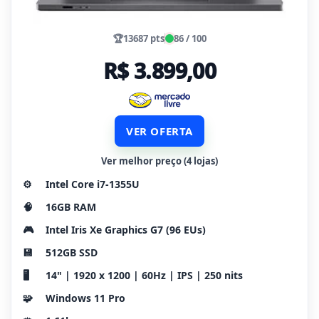
🏆
13687 pts
86 / 100
R$ 3.899,00
VER OFERTA
Ver melhor preço (4 lojas)
⚙️
Intel Core i7-1355U
🧠
16GB RAM
🎮
Intel Iris Xe Graphics G7 (96 EUs)
💾
512GB SSD
🖥️
14" | 1920 x 1200 | 60Hz | IPS | 250 nits
🧩
Windows 11 Pro