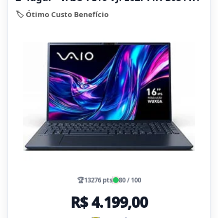
🏷️ Ótimo Custo Benefício
🏆
13276 pts
80 / 100
R$ 4.199,00