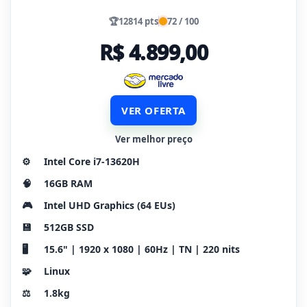
🏆
12814 pts
72 / 100
R$ 4.899,00
VER OFERTA
Ver melhor preço
⚙️
Intel Core i7-13620H
🧠
16GB RAM
🎮
Intel UHD Graphics (64 EUs)
💾
512GB SSD
🖥️
15.6" | 1920 x 1080 | 60Hz | TN | 220 nits
🧩
Linux
⚖️
1.8kg