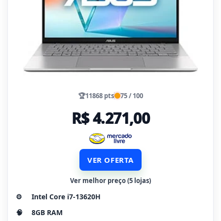
🏆
11868 pts
75 / 100
R$ 4.271,00
VER OFERTA
Ver melhor preço (5 lojas)
⚙️
Intel Core i7-13620H
🧠
8GB RAM