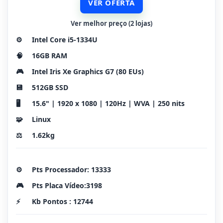
VER OFERTA
Ver melhor preço (2 lojas)
⚙️
Intel Core i5-1334U
🧠
16GB RAM
🎮
Intel Iris Xe Graphics G7 (80 EUs)
💾
512GB SSD
🖥️
15.6" | 1920 x 1080 | 120Hz | WVA | 250 nits
🧩
Linux
⚖️
1.62kg
⚙️
Pts Processador: 13333
🎮
Pts Placa Vídeo:3198
⚡
Kb Pontos : 12744