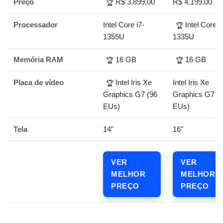
Preço
R$ 3.899,00
R$ 4.199,00
🏆
Processador
Intel Core i7-
Intel Core i
🏆
1355U
1335U
Memória RAM
16 GB
16 GB
🏆
🏆
Placa de vídeo
Intel Iris Xe
Intel Iris Xe
🏆
Graphics G7 (96
Graphics G7 (
EUs)
EUs)
Tela
14"
16"
VER
VER
MELHOR
MELHOR
PREÇO
PREÇO