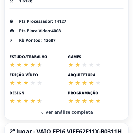
⚖️
1.61kg
⚙️
Pts Processador: 14127
🎮
Pts Placa Vídeo:4008
⚡
Kb Pontos : 13687
ESTUDO/TRABALHO
GAMES
EDIÇÃO VÍDEO
ARQUITETURA
DESIGN
PROGRAMAÇÃO
⌄ Ver análise completa
2º lugar - VAIO FE16 VJFE62F11X-B0311H