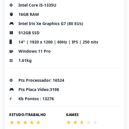
⚙️
Intel Core i5-1335U
🧠
16GB RAM
🎮
Intel Iris Xe Graphics G7 (80 EUs)
💾
512GB SSD
🖥️
14" | 1920 x 1200 | 60Hz | IPS | 250 nits
🧩
Windows 11 Pro
⚖️
1.61kg
⚙️
Pts Processador: 16524
🎮
Pts Placa Vídeo:3198
⚡
Kb Pontos : 13276
ESTUDO/TRABALHO
GAMES