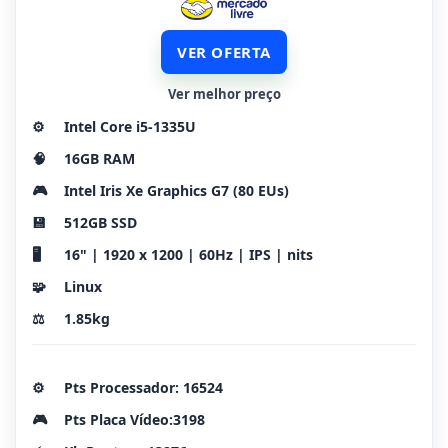
VER OFERTA
Ver melhor preço
⚙️
Intel Core i5-1335U
🧠
16GB RAM
🎮
Intel Iris Xe Graphics G7 (80 EUs)
💾
512GB SSD
🖥️
16" | 1920 x 1200 | 60Hz | IPS | nits
🧩
Linux
⚖️
1.85kg
⚙️
Pts Processador: 16524
🎮
Pts Placa Vídeo:3198