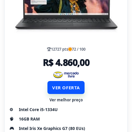
🏆
12727 pts
72 / 100
R$ 4.860,00
VER OFERTA
Ver melhor preço
⚙️
Intel Core i5-1334U
🧠
16GB RAM
🎮
Intel Iris Xe Graphics G7 (80 EUs)