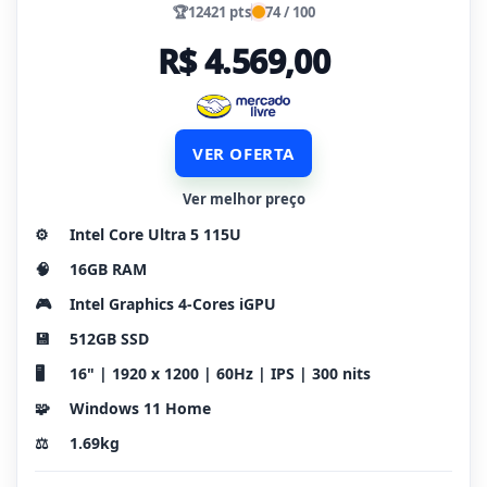
🏆
12421 pts
74 / 100
R$ 4.569,00
VER OFERTA
Ver melhor preço
⚙️
Intel Core Ultra 5 115U
🧠
16GB RAM
🎮
Intel Graphics 4-Cores iGPU
💾
512GB SSD
🖥️
16" | 1920 x 1200 | 60Hz | IPS | 300 nits
🧩
Windows 11 Home
⚖️
1.69kg