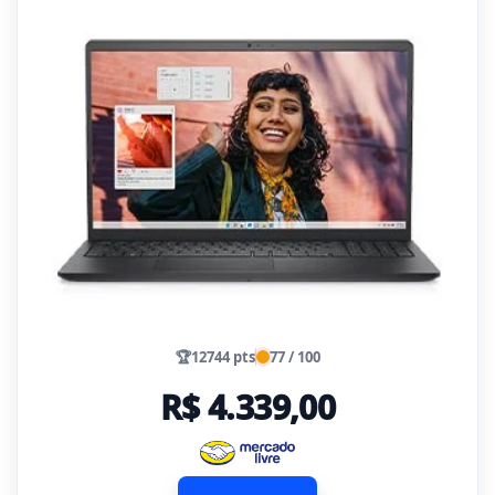
🏆
12744 pts
77 / 100
R$ 4.339,00