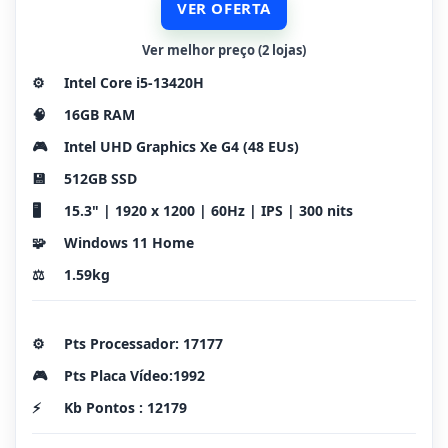
VER OFERTA
Ver melhor preço (2 lojas)
⚙️
Intel Core i5-13420H
🧠
16GB RAM
🎮
Intel UHD Graphics Xe G4 (48 EUs)
💾
512GB SSD
🖥️
15.3" | 1920 x 1200 | 60Hz | IPS | 300 nits
🧩
Windows 11 Home
⚖️
1.59kg
⚙️
Pts Processador: 17177
🎮
Pts Placa Vídeo:1992
⚡
Kb Pontos : 12179