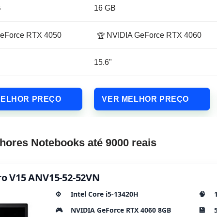
B
16 GB
eForce RTX 4050
NVIDIA GeForce RTX 4060
🏆
15.6"
MELHOR PREÇO
VER MELHOR PREÇO
hores Notebooks até 9000 reais
itro V15 ANV15-52-52VN
⚙️
Intel Core i5-13420H
🧠
🎮
NVIDIA GeForce RTX 4060 8GB
💾