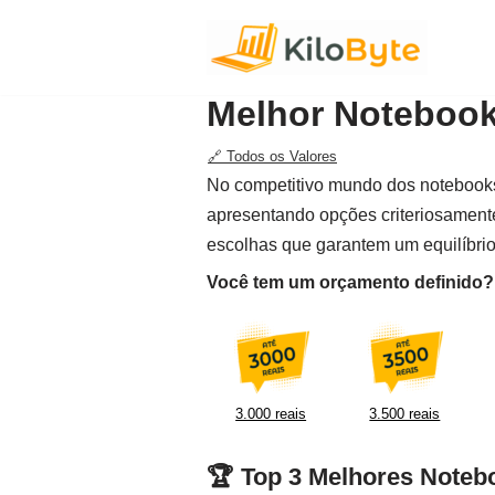
Pular
para
Melhor Notebook 
o
conteúdo
🔗 Todos os Valores
No competitivo mundo dos notebooks,
apresentando opções criteriosament
escolhas que garantem um equilíbrio
Você tem um orçamento definido? F
3.000 reais
3.500 reais
🏆 Top 3 Melhores Notebo