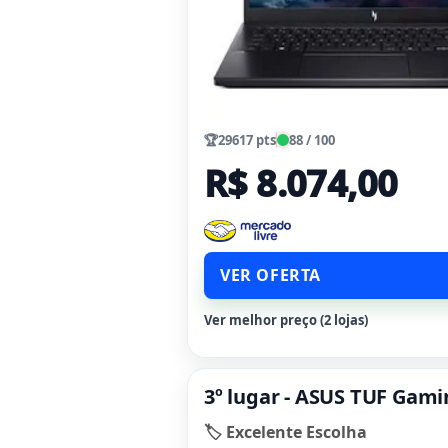
🏆
29617 pts
88 / 100
R$ 8.074,00
VER OFERTA
Ver melhor preço (2 lojas)
3º lugar - ASUS TUF Gam
🏷️ Excelente Escolha