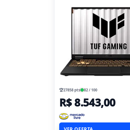
🏆
27858 pts
82 / 100
R$ 8.543,00
VER OFERTA