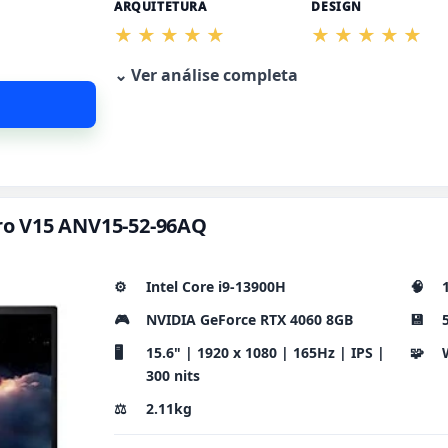
ARQUITETURA
DESIGN
⌄ Ver análise completa
itro V15 ANV15-52-96AQ
⚙️
Intel Core i9-13900H
🧠
🎮
NVIDIA GeForce RTX 4060 8GB
💾
🖥️
15.6" | 1920 x 1080 | 165Hz | IPS |
🧩
300 nits
⚖️
2.11kg