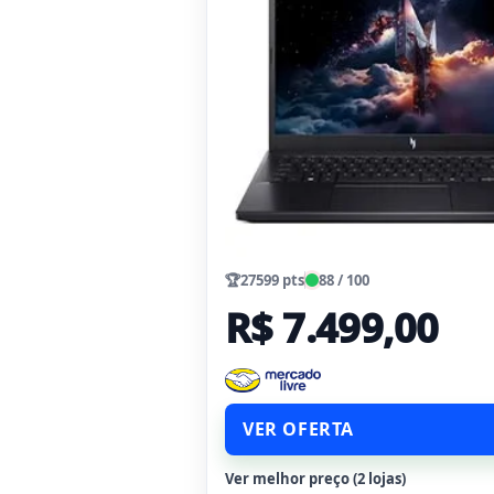
🏆
27599 pts
88 / 100
R$ 7.499,00
VER OFERTA
Ver melhor preço (2 lojas)