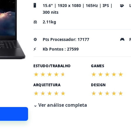
🖥️
15.6" | 1920 x 1080 | 165Hz | IPS |
🧩
300 nits
⚖️
2.11kg
⚙️
Pts Processador: 17177
🎮
⚡
Kb Pontos : 27599
ESTUDO/TRABALHO
GAMES
ARQUITETURA
DESIGN
⌄ Ver análise completa