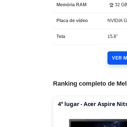
Memória RAM
32 G
🏆
Placa de vídeo
NVIDIA G
Tela
15.6"
VER 
Ranking completo de Mel
4º lugar - Acer Aspire N