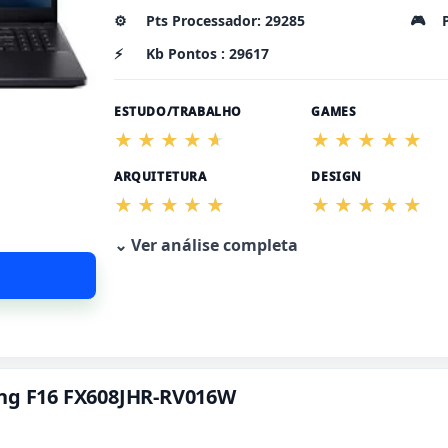
⚙️
Pts Processador: 29285
🎮
⚡
Kb Pontos : 29617
ESTUDO/TRABALHO
GAMES
ARQUITETURA
DESIGN
⌄ Ver análise completa
ing F16 FX608JHR-RV016W