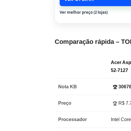
Ver melhor preço (2 lojas)
Comparação rápida – TO
Acer Asp
52-7127
Nota KB
30676
🏆
Preço
R$ 7.
🏆
Processador
Intel Cor