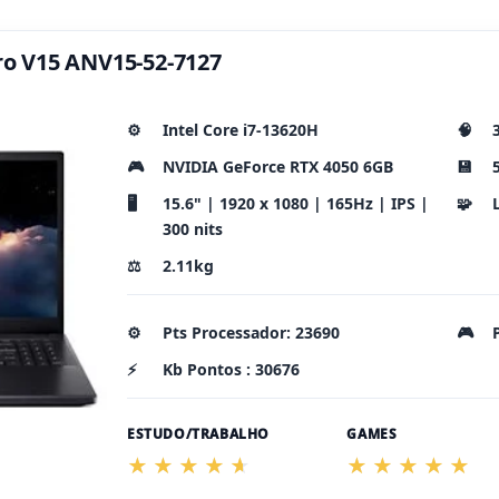
tro V15 ANV15-52-7127
⚙️
Intel Core i7-13620H
🧠
🎮
NVIDIA GeForce RTX 4050 6GB
💾
🖥️
15.6" | 1920 x 1080 | 165Hz | IPS |
🧩
300 nits
⚖️
2.11kg
⚙️
Pts Processador: 23690
🎮
⚡
Kb Pontos : 30676
ESTUDO/TRABALHO
GAMES