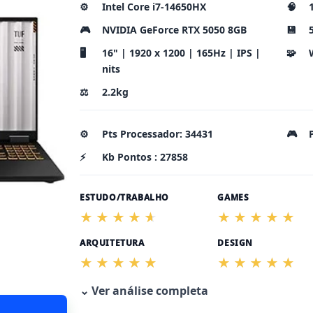
⚙️
Intel Core i7-14650HX
🧠
🎮
NVIDIA GeForce RTX 5050 8GB
💾
🖥️
16" | 1920 x 1200 | 165Hz | IPS |
🧩
nits
⚖️
2.2kg
⚙️
Pts Processador: 34431
🎮
⚡
Kb Pontos : 27858
ESTUDO/TRABALHO
GAMES
ARQUITETURA
DESIGN
⌄ Ver análise completa