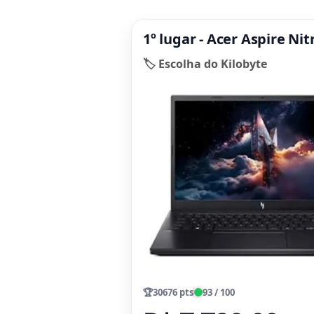
1º lugar - Acer Aspire Ni
🏷️ Escolha do Kilobyte
🏆
30676 pts
93 / 100