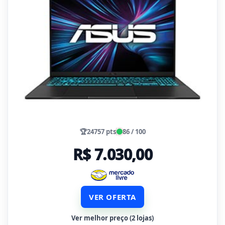
🏆
24757 pts
86 / 100
R$ 7.030,00
VER OFERTA
Ver melhor preço (2 lojas)