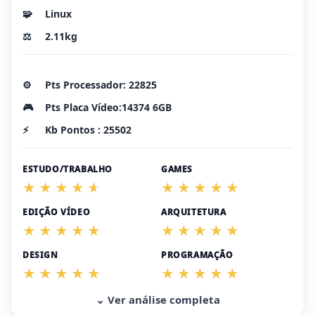
🧩
Linux
⚖️
2.11kg
⚙️
Pts Processador: 22825
🎮
Pts Placa Vídeo:14374 6GB
⚡
Kb Pontos : 25502
ESTUDO/TRABALHO
GAMES
EDIÇÃO VÍDEO
ARQUITETURA
DESIGN
PROGRAMAÇÃO
⌄ Ver análise completa