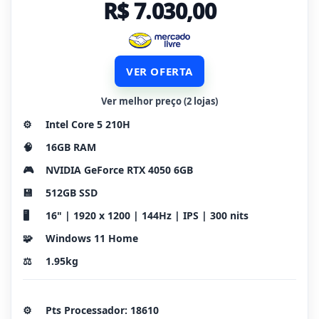
R$ 7.030,00
VER OFERTA
Ver melhor preço (2 lojas)
⚙️
Intel Core 5 210H
🧠
16GB RAM
🎮
NVIDIA GeForce RTX 4050 6GB
💾
512GB SSD
🖥️
16" | 1920 x 1200 | 144Hz | IPS | 300 nits
🧩
Windows 11 Home
⚖️
1.95kg
⚙️
Pts Processador: 18610