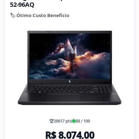
52-96AQ
🏷️ Ótimo Custo Benefício
🏆
29617 pts
88 / 100
R$ 8.074,00