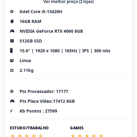
Ver melhor preço (2 lojas)
⚙️
Intel Core i5-13420H
🧠
16GB RAM
🎮
NVIDIA GeForce RTX 4060 8GB
💾
512GB SSD
🖥️
15.6" | 1920 x 1080 | 165Hz | IPS | 300 nits
🧩
Linux
⚖️
2.11kg
⚙️
Pts Processador: 17177
🎮
Pts Placa Vídeo:17412 8GB
⚡
Kb Pontos : 27599
ESTUDO/TRABALHO
GAMES