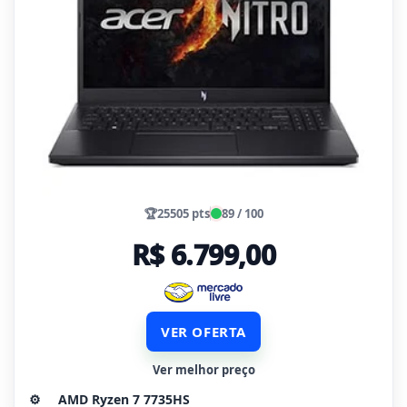
🏆
25505 pts
89 / 100
R$ 6.799,00
VER OFERTA
Ver melhor preço
⚙️
AMD Ryzen 7 7735HS