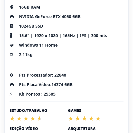
🧠
16GB RAM
🎮
NVIDIA GeForce RTX 4050 6GB
💾
1024GB SSD
🖥️
15.6" | 1920 x 1080 | 165Hz | IPS | 300 nits
🧩
Windows 11 Home
⚖️
2.11kg
⚙️
Pts Processador: 22840
🎮
Pts Placa Vídeo:14374 6GB
⚡
Kb Pontos : 25505
ESTUDO/TRABALHO
GAMES
EDIÇÃO VÍDEO
ARQUITETURA