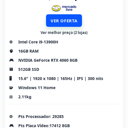
VER OFERTA
Ver melhor preço (2 lojas)
⚙️
Intel Core i9-13900H
🧠
16GB RAM
🎮
NVIDIA GeForce RTX 4060 8GB
💾
512GB SSD
🖥️
15.6" | 1920 x 1080 | 165Hz | IPS | 300 nits
🧩
Windows 11 Home
⚖️
2.11kg
⚙️
Pts Processador: 29285
🎮
Pts Placa Vídeo:17412 8GB