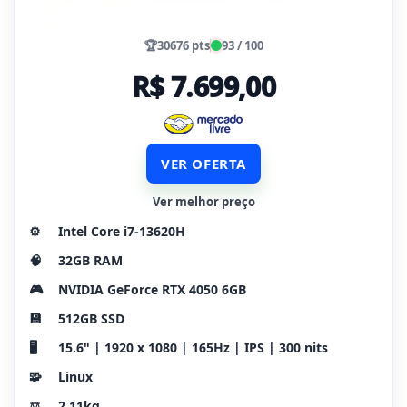
🏆
30676 pts
93 / 100
R$ 7.699,00
VER OFERTA
Ver melhor preço
⚙️
Intel Core i7-13620H
🧠
32GB RAM
🎮
NVIDIA GeForce RTX 4050 6GB
💾
512GB SSD
🖥️
15.6" | 1920 x 1080 | 165Hz | IPS | 300 nits
🧩
Linux
⚖️
2.11kg