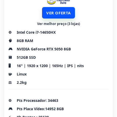
VER OFERTA
Ver melhor preço (3 lojas)
⚙️
Intel Core i7-14650HX
🧠
8GB RAM
🎮
NVIDIA GeForce RTX 5050 8GB
💾
512GB SSD
🖥️
16" | 1920 x 1200 | 165Hz | IPS | nits
🧩
Linux
⚖️
2.2kg
⚙️
Pts Processador: 34463
🎮
Pts Placa Vídeo:14952 8GB