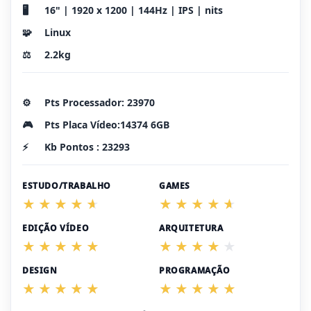
🖥️
16" | 1920 x 1200 | 144Hz | IPS | nits
🧩
Linux
⚖️
2.2kg
⚙️
Pts Processador: 23970
🎮
Pts Placa Vídeo:14374 6GB
⚡
Kb Pontos : 23293
ESTUDO/TRABALHO
GAMES
EDIÇÃO VÍDEO
ARQUITETURA
DESIGN
PROGRAMAÇÃO