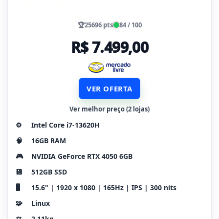
🏆
25696 pts
84 / 100
R$ 7.499,00
VER OFERTA
Ver melhor preço (2 lojas)
⚙️
Intel Core i7-13620H
🧠
16GB RAM
🎮
NVIDIA GeForce RTX 4050 6GB
💾
512GB SSD
🖥️
15.6" | 1920 x 1080 | 165Hz | IPS | 300 nits
🧩
Linux
⚖️
2.11kg