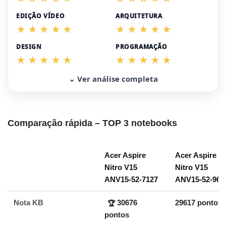
EDIÇÃO VÍDEO
ARQUITETURA
DESIGN
PROGRAMAÇÃO
⌄ Ver análise completa
Comparação rápida – TOP 3 notebooks
Acer Aspire
Acer Aspire
Nitro V15
Nitro V15
ANV15-52-7127
ANV15-52-96
Nota KB
30676
29617 pontos
🏆
pontos