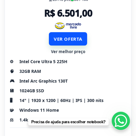
R$ 6.501,00
VER OFERTA
Ver melhor preço
⚙️
Intel Core Ultra 5 225H
🧠
32GB RAM
🎮
Intel Arc Graphics 130T
💾
1024GB SSD
🖥️
14" | 1920 x 1200 | 60Hz | IPS | 300 nits
🧩
Windows 11 Home
⚖️
1.4kg
Precisa de ajuda para escolher notebook?