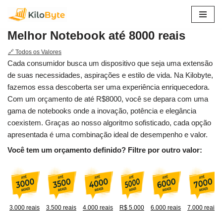
Pular
Melhor Notebook até 8000 reais
para
o
🔗 Todos os Valores
conteúdo
Cada consumidor busca um dispositivo que seja uma extensão
de suas necessidades, aspirações e estilo de vida. Na Kilobyte,
fazemos essa descoberta ser uma experiência enriquecedora.
Com um orçamento de até R$8000, você se depara com uma
gama de notebooks onde a inovação, potência e elegância
coexistem. Graças ao nosso algoritmo sofisticado, cada opção
apresentada é uma combinação ideal de desempenho e valor.
Você tem um orçamento definido? Filtre por outro valor:
3.000 reais
3.500 reais
4.000 reais
R$ 5.000
6.000 reais
7.000 reais