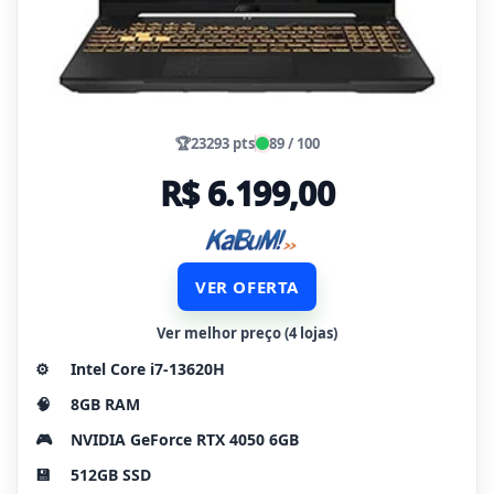
🏆
23293 pts
89 / 100
R$ 6.199,00
VER OFERTA
Ver melhor preço (4 lojas)
⚙️
Intel Core i7-13620H
🧠
8GB RAM
🎮
NVIDIA GeForce RTX 4050 6GB
💾
512GB SSD