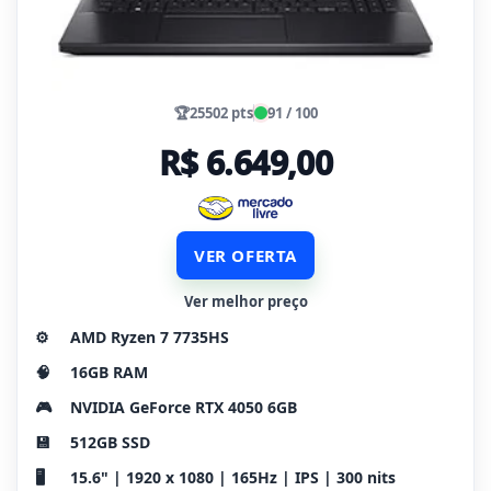
🏆
25502 pts
91 / 100
R$ 6.649,00
VER OFERTA
Ver melhor preço
⚙️
AMD Ryzen 7 7735HS
🧠
16GB RAM
🎮
NVIDIA GeForce RTX 4050 6GB
💾
512GB SSD
🖥️
15.6" | 1920 x 1080 | 165Hz | IPS | 300 nits