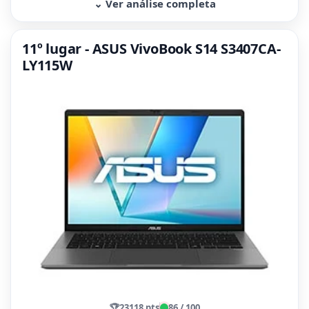
⌄ Ver análise completa
11º lugar - ASUS VivoBook S14 S3407CA-
LY115W
🏆
23118 pts
86 / 100