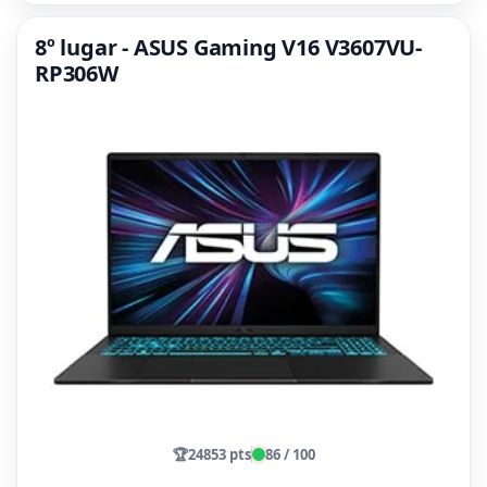
8º lugar - ASUS Gaming V16 V3607VU-
RP306W
🏆
24853 pts
86 / 100