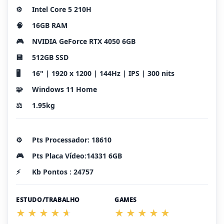
⚙️
Intel Core 5 210H
🧠
16GB RAM
🎮
NVIDIA GeForce RTX 4050 6GB
💾
512GB SSD
🖥️
16" | 1920 x 1200 | 144Hz | IPS | 300 nits
🧩
Windows 11 Home
⚖️
1.95kg
⚙️
Pts Processador: 18610
🎮
Pts Placa Vídeo:14331 6GB
⚡
Kb Pontos : 24757
ESTUDO/TRABALHO
GAMES