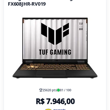
FX608JHR-RV019
🏆
25620 pts
81 / 100
R$ 7.946,00