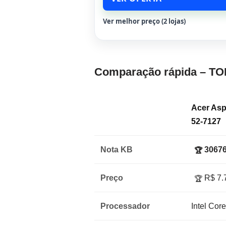
Ver melhor preço (2 lojas)
Comparação rápida – TO
Acer Asp
52-7127
Nota KB
30676
🏆
Preço
R$ 7.
🏆
Processador
Intel Cor