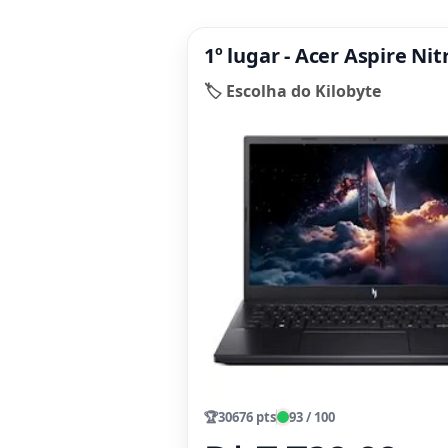
1º lugar - Acer Aspire Ni
🏷️ Escolha do Kilobyte
🏆
30676 pts
93 / 100