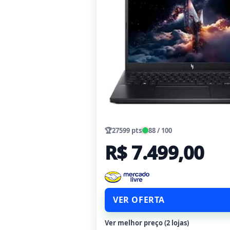
🏆
27599 pts
88 / 100
R$ 7.499,00
VER OFERTA
Ver melhor preço (2 lojas)