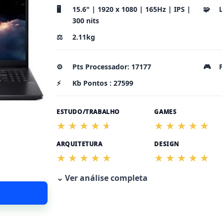
🖥️
15.6" | 1920 x 1080 | 165Hz | IPS |
🧩
300 nits
⚖️
2.11kg
⚙️
Pts Processador: 17177
🎮
⚡
Kb Pontos : 27599
ESTUDO/TRABALHO
GAMES
ARQUITETURA
DESIGN
⌄ Ver análise completa