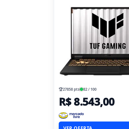
🏆
27858 pts
82 / 100
R$ 8.543,00
VER OFERTA