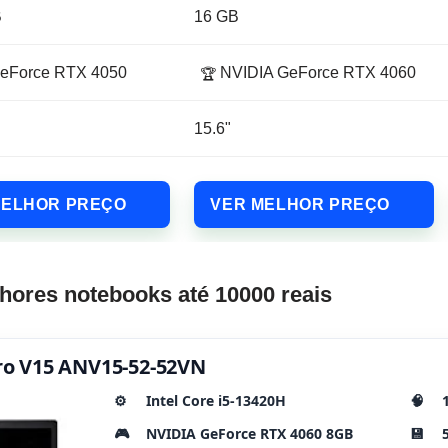
B
16 GB
eForce RTX 4050
NVIDIA GeForce RTX 4060
🏆
15.6"
MELHOR PREÇO
VER MELHOR PREÇO
hores notebooks até 10000 reais
itro V15 ANV15-52-52VN
⚙️
Intel Core i5-13420H
🧠
🎮
NVIDIA GeForce RTX 4060 8GB
💾