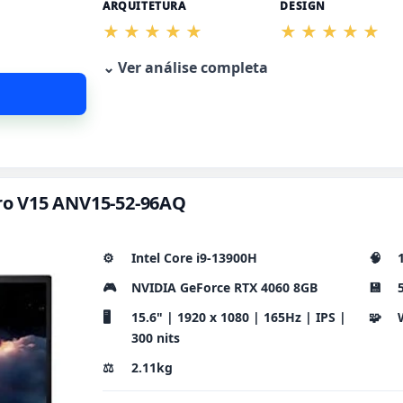
ARQUITETURA
DESIGN
⌄ Ver análise completa
itro V15 ANV15-52-96AQ
⚙️
Intel Core i9-13900H
🧠
🎮
NVIDIA GeForce RTX 4060 8GB
💾
🖥️
15.6" | 1920 x 1080 | 165Hz | IPS |
🧩
300 nits
⚖️
2.11kg