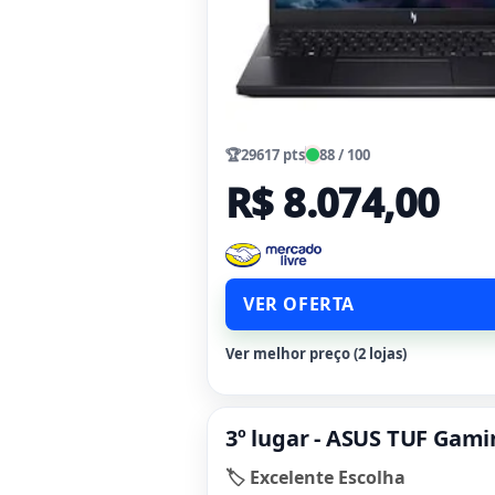
🏆
29617 pts
88 / 100
R$ 8.074,00
VER OFERTA
Ver melhor preço (2 lojas)
3º lugar - ASUS TUF Gam
🏷️ Excelente Escolha