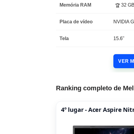
Memória RAM
32 G
🏆
Placa de vídeo
NVIDIA G
Tela
15.6"
VER 
Ranking completo de Mel
4º lugar - Acer Aspire N