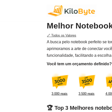
Pular
para
Melhor Notebook 
o
conteúdo
🔗 Todos os Valores
A busca pelo notebook perfeito se 
aprimoramos a arte de conectar voc
funcionalidade, facilitando a escol
Você tem um orçamento definido? F
3.000 reais
3.500 reais
4.00
🏆 Top 3 Melhores notebo