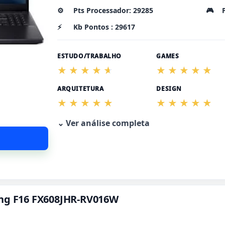
⚙️
Pts Processador: 29285
🎮
⚡
Kb Pontos : 29617
ESTUDO/TRABALHO
GAMES
ARQUITETURA
DESIGN
⌄ Ver análise completa
ing F16 FX608JHR-RV016W