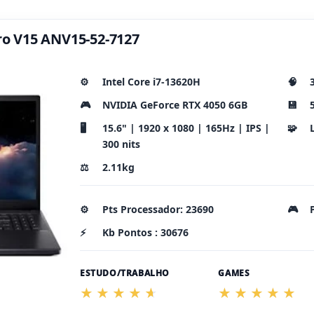
tro V15 ANV15-52-7127
⚙️
Intel Core i7-13620H
🧠
🎮
NVIDIA GeForce RTX 4050 6GB
💾
🖥️
15.6" | 1920 x 1080 | 165Hz | IPS |
🧩
300 nits
⚖️
2.11kg
⚙️
Pts Processador: 23690
🎮
⚡
Kb Pontos : 30676
ESTUDO/TRABALHO
GAMES