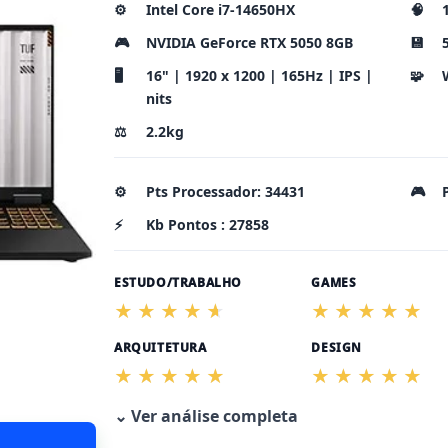
⚙️
Intel Core i7-14650HX
🧠
🎮
NVIDIA GeForce RTX 5050 8GB
💾
🖥️
16" | 1920 x 1200 | 165Hz | IPS |
🧩
nits
⚖️
2.2kg
⚙️
Pts Processador: 34431
🎮
⚡
Kb Pontos : 27858
ESTUDO/TRABALHO
GAMES
ARQUITETURA
DESIGN
⌄ Ver análise completa