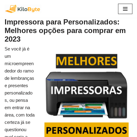
Pular
Impressora para Personalizados:
para
Melhores opções para comprar em
o
2023
conteúdo
Se você já é
um
microempreen
dedor do ramo
de lembranças
e presentes
personalizado
s, ou pensa
em entrar na
área, com toda
certeza já se
questionou
qual seria a